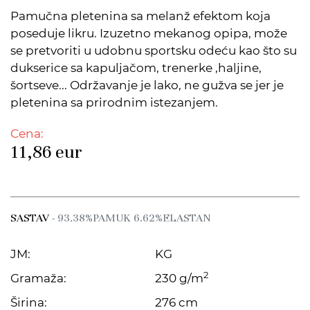
Pamučna pletenina sa melanž efektom koja
poseduje likru. Izuzetno mekanog opipa, može
se pretvoriti u udobnu sportsku odeću kao što su
dukserice sa kapuljačom, trenerke ,haljine,
šortseve... Održavanje je lako, ne gužva se jer je
pletenina sa prirodnim istezanjem.
Cena:
11,86
eur
SASTAV
- 93.38%PAMUK 6.62%ELASTAN
JM:
KG
2
Gramaža:
230 g/m
Širina:
276 cm