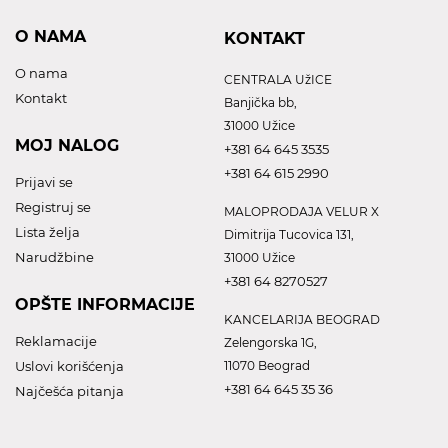
O NAMA
KONTAKT
O nama
CENTRALA UžICE
Kontakt
Banjička bb,
31000 Užice
MOJ NALOG
+381 64 645 3535
+381 64 615 2990
Prijavi se
Registruj se
MALOPRODAJA VELUR X
Lista želja
Dimitrija Tucovica 131,
Narudžbine
31000 Užice
+381 64 8270527
OPŠTE INFORMACIJE
KANCELARIJA BEOGRAD
Reklamacije
Zelengorska 1G,
Uslovi korišćenja
11070 Beograd
+381 64 645 35 36
Najčešća pitanja