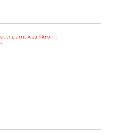
futer pamuk sa likrom,
m