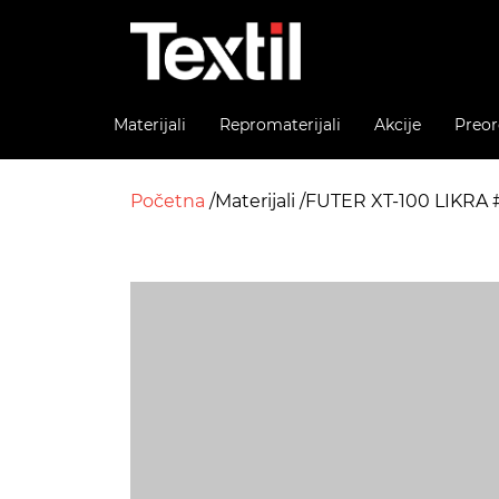
Materijali
Repromaterijali
Akcije
Preor
Početna
Materijali
FUTER XT-100 LIKRA 