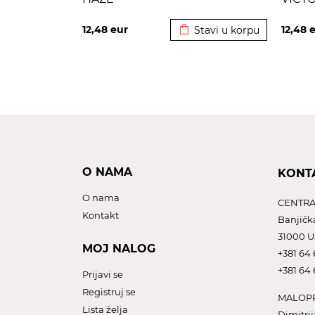
Dodato u korpu
12,48
eur
12,48
e
Stavi u korpu
O NAMA
KONT
O nama
CENTRA
Kontakt
Banjičk
31000 U
MOJ NALOG
+381 64 
+381 64 
Prijavi se
Registruj se
MALOPR
Lista želja
Dimitrij