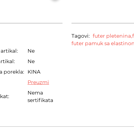
Tagovi:
futer pletenina,
futer pamuk sa elastino
artikal:
Ne
rtikal:
Ne
a porekla:
KINA
Preuzmi
Nema
ikat:
sertifikata