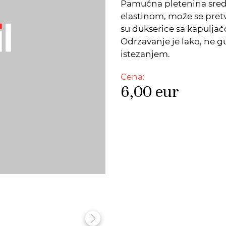
Pamučna pletenina sred
elastinom, može se pret
su dukserice sa kapuljačo
Odrzavanje je lako, ne g
istezanjem.
Cena:
6,00
eur