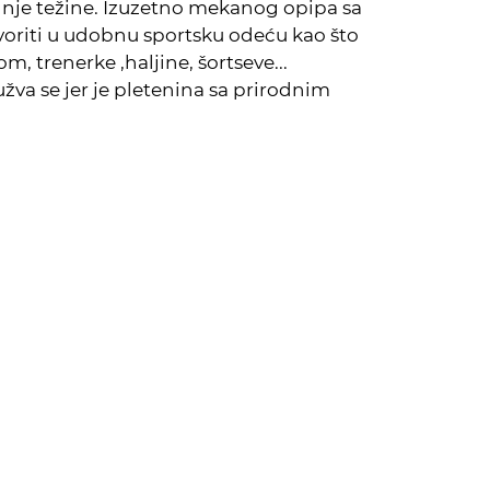
nje težine. Izuzetno mekanog opipa sa
voriti u udobnu sportsku odeću kao što
m, trenerke ,haljine, šortseve...
užva se jer je pletenina sa prirodnim