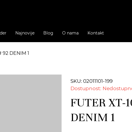
der
Najnovije
Blog
O nama
Kontakt
# 92 DENIM 1
SKU: 02011101-199
Dostupnost: Nedostupn
FUTER XT-1
DENIM 1