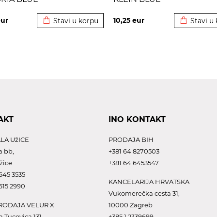
Dodato u korpu
Dodato u 
ur
10,25
eur
Stavi u korpu
Stavi u
AKT
INO KONTAKT
LA UžICE
PRODAJA BIH
a bb,
+381 64 8270503
žice
+381 64 6453547
645 3535
KANCELARIJA HRVATSKA
615 2990
Vukomerečka cesta 31,
ODAJA VELUR X
10000 Zagreb
a Tucovica 131,
+385 1 2339699