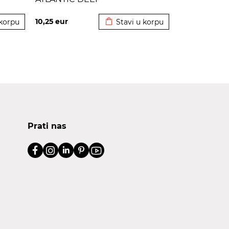
korpu
Dodato u korpu
10,25
eur
 korpu
Stavi u korpu
Prati nas