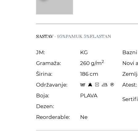
SASTAV
- 95%PAMUK 5%ELASTAN
JM:
KG
Bazni 
2
Gramaža:
260 g/m
Novi a
Širina:
186 cm
Zemlj
Održavanje:
Atest:
t 8 a p C
Boja:
PLAVA
Sertif
Dezen:
Reorderable:
Ne