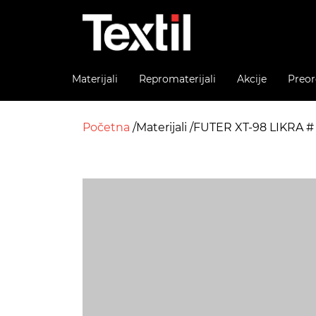
Materijali
Repromaterijali
Akcije
Preor
Početna
Materijali
FUTER XT-98 LIKRA #