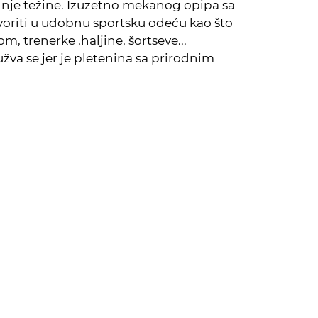
nje težine. Izuzetno mekanog opipa sa
voriti u udobnu sportsku odeću kao što
m, trenerke ,haljine, šortseve...
užva se jer je pletenina sa prirodnim