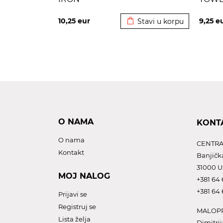
Dodato u korpu
10,25
eur
9,25
e
Stavi u korpu
O NAMA
KONT
O nama
CENTRA
Kontakt
Banjičk
31000 U
MOJ NALOG
+381 64 
+381 64 
Prijavi se
Registruj se
MALOPR
Lista želja
Dimitrij