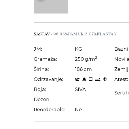
SASTAV
- 96.93%PAMUK 3.07%ELASTAN
JM:
KG
Bazni 
2
Gramaža:
250 g/m
Novi a
Širina:
186 cm
Zemlj
Održavanje:
Atest:
t 8 a p C
Boja:
SIVA
Sertif
Dezen:
Reorderable:
Ne