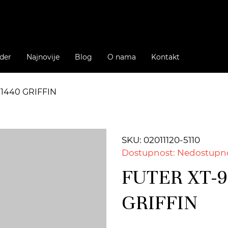
der
Najnovije
Blog
O nama
Kontakt
 1440 GRIFFIN
SKU: 02011120-5110
Dostupnost: Nedostupn
FUTER XT-9
GRIFFIN