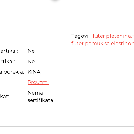
Tagovi:
futer pletenina,
futer pamuk sa elastino
artikal:
Ne
rtikal:
Ne
a porekla:
KINA
Preuzmi
Nema
ikat:
sertifikata