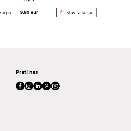
korpu
Dodato u korpu
9,80
eur
 korpu
Stavi u korpu
Prati nas