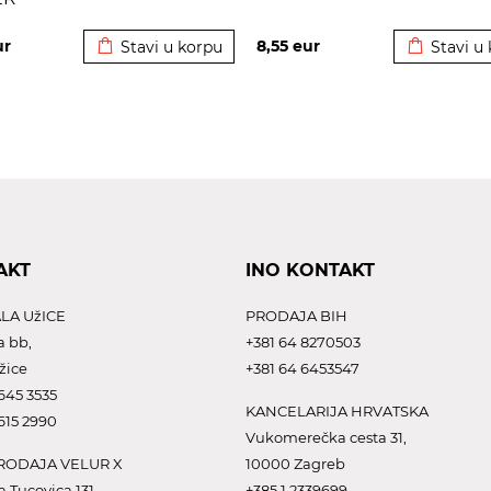
Dodato u korpu
Dodato u 
ur
8,55
eur
Stavi u korpu
Stavi u
AKT
INO KONTAKT
LA UžICE
PRODAJA BIH
a bb,
+381 64 8270503
žice
+381 64 6453547
645 3535
KANCELARIJA HRVATSKA
615 2990
Vukomerečka cesta 31,
ODAJA VELUR X
10000 Zagreb
a Tucovica 131,
+385 1 2339699