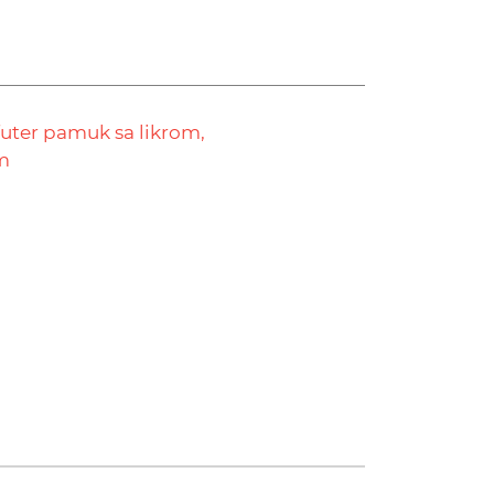
futer pamuk sa likrom,
m