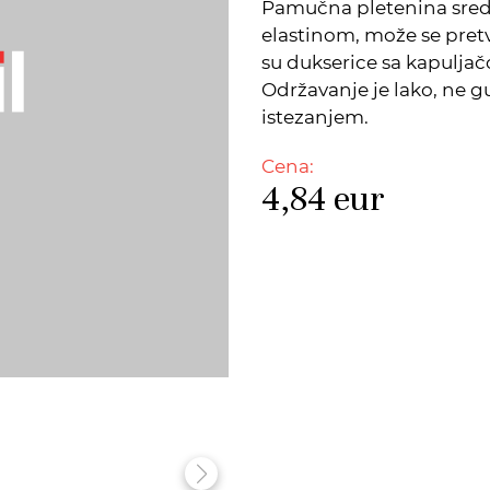
Pamučna pletenina sred
elastinom, može se pret
su dukserice sa kapuljačo
Održavanje je lako, ne g
istezanjem.
Cena:
4,84
eur