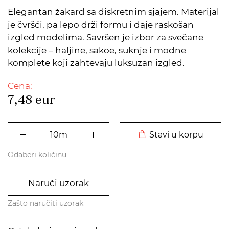
Elegantan žakard sa diskretnim sjajem. Materijal
je čvršći, pa lepo drži formu i daje raskošan
izgled modelima. Savršen je izbor za svečane
kolekcije – haljine, sakoe, suknje i modne
komplete koji zahtevaju luksuzan izgled.
Cena:
7,48
eur
DODATO U KORPU
Stavi u korpu
Odaberi količinu
Naruči uzorak
Zašto naručiti uzorak