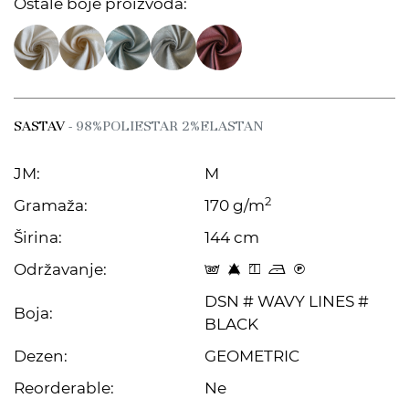
Ostale boje proizvoda:
SASTAV
- 98%POLIESTAR 2%ELASTAN
JM:
M
2
Gramaža:
170 g/m
Širina:
144 cm
Održavanje:
s 8 y o C
DSN # WAVY LINES #
Boja:
BLACK
Dezen:
GEOMETRIC
Reorderable:
Ne