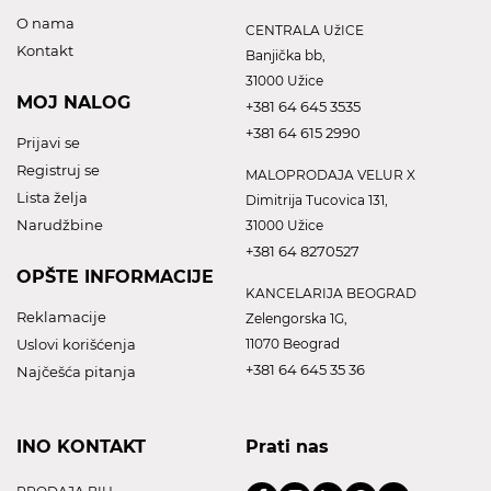
O nama
CENTRALA UžICE
Kontakt
Banjička bb,
31000 Užice
MOJ NALOG
+381 64 645 3535
+381 64 615 2990
Prijavi se
Registruj se
MALOPRODAJA VELUR X
Lista želja
Dimitrija Tucovica 131,
Narudžbine
31000 Užice
+381 64 8270527
OPŠTE INFORMACIJE
KANCELARIJA BEOGRAD
Reklamacije
Zelengorska 1G,
Uslovi korišćenja
11070 Beograd
+381 64 645 35 36
Najčešća pitanja
INO KONTAKT
Prati nas