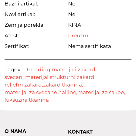
Bazni artikal:
Ne
Novi artikal:
Ne
Zemlja porekla:
KINA
Atest:
Preuzmi
Sertifikat:
Nema sertifikata
Tagovi:
Trending materijali,
zakard,
svecani materijal,
strukturni zakard,
reljefni zakard,
zakard tkanina,
materijal za svecane haljine,
materijal za sakoe,
luksuzna tkanina
O NAMA
KONTAKT