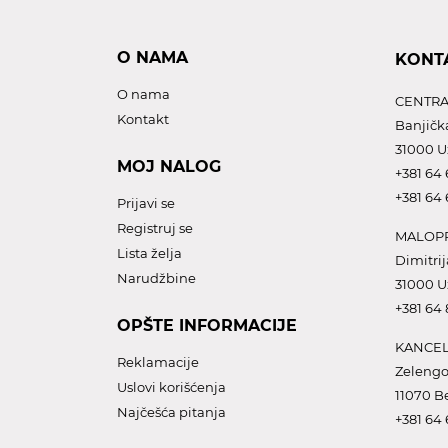
O NAMA
KONT
O nama
CENTRA
Kontakt
Banjičk
31000 U
MOJ NALOG
+381 64 
+381 64 
Prijavi se
Registruj se
MALOPR
Lista želja
Dimitrij
Narudžbine
31000 U
+381 64
OPŠTE INFORMACIJE
KANCEL
Reklamacije
Zelengo
Uslovi korišćenja
11070 B
Najčešća pitanja
+381 64 