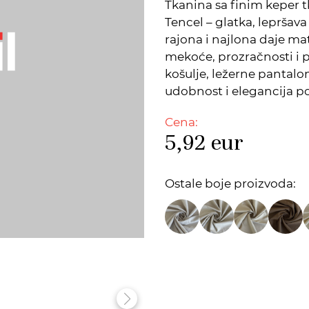
Tkanina sa finim keper 
Tencel – glatka, lepršava
rajona i najlona daje ma
mekoće, prozračnosti i 
košulje, ležerne pantalo
udobnost i elegancija 
Cena:
5,92
eur
Ostale boje proizvoda: