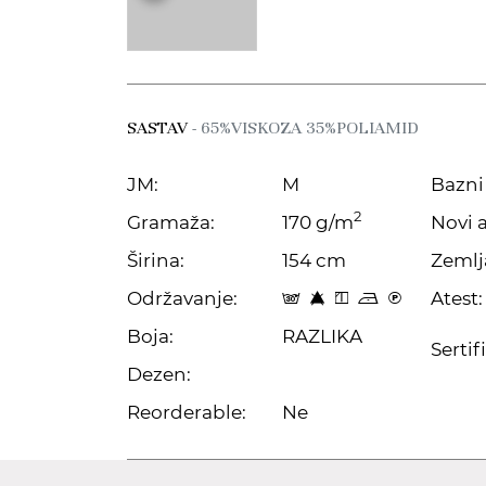
SASTAV
- 65%VISKOZA 35%POLIAMID
JM:
M
Bazni 
2
Gramaža:
170 g/m
Novi a
Širina:
154 cm
Zemlj
Održavanje:
Atest:
s 8 y o C
Boja:
RAZLIKA
Sertif
Dezen:
Reorderable:
Ne