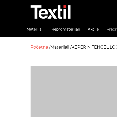
Materijali
Repromaterijali
Akcije
Preor
Početna
Materijali
KEPER N TENCEL LO