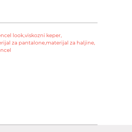
encel look,
viskozni keper,
rijal za pantalone,
materijal za haljine,
encel