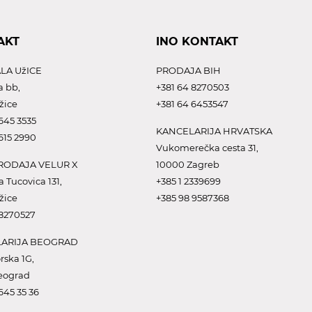
AKT
INO KONTAKT
LA UžICE
PRODAJA BIH
a bb,
+381 64 8270503
žice
+381 64 6453547
645 3535
KANCELARIJA HRVATSKA
615 2990
Vukomerečka cesta 31,
ODAJA VELUR X
10000 Zagreb
a Tucovica 131,
+385 1 2339699
žice
+385 98 9587368
 8270527
ARIJA BEOGRAD
rska 1G,
eograd
645 35 36