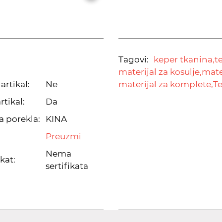
Tagovi:
keper tkanina,
t
materijal za kosulje,
mate
artikal:
Ne
materijal za komplete,
T
rtikal:
Da
a porekla:
KINA
Preuzmi
Nema
ikat:
sertifikata