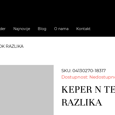
der
Najnovije
Blog
O nama
Kontakt
OK RAZLIKA
SKU: 04130270-18317
Dostupnost: Nedostupn
KEPER N T
RAZLIKA