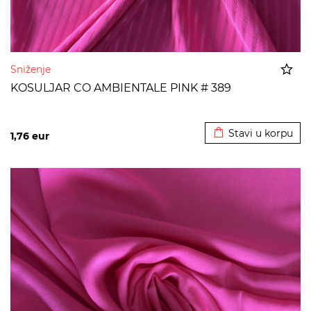
Sniženje
KOSULJAR CO AMBIENTALE PINK # 389
Dodato u korpu
Stavi u korpu
1,76
eur