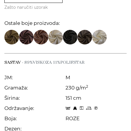
Zašto naručiti uzorak
Ostale boje proizvoda:
SASTAV
- 89%VISKOZA 11%POLIESTAR
JM:
M
2
Gramaža:
230 g/m
Širina:
151 cm
Održavanje:
s 8 y o C
Boja:
ROZE
Dezen: