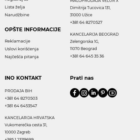
MALOPRODAJA VELUR X
Lista želja
Dimitrija Tucovica 131,
Narudžbine
31000 Užice
+381 64 8270527
OPŠTE INFORMACIJE
KANCELARIJA BEOGRAD
Reklamacije
Zelengorska 1G,
Uslovi korišćenja
11070 Beograd
+381 64 645 35 36
Najčešća pitanja
INO KONTAKT
Prati nas
PRODAJA BIH
+381 64 8270503
+381 64 6453547
KANCELARIJA HRVATSKA
Vukomerečka cesta 31,
10000 Zagreb
+385 1 2339699