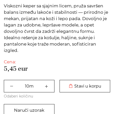
Viskozni keper sa sjajnim licem, pruža savršen
balans između lakoće i stabilnosti — prirodno je
mekan, prijatan na koži i lepo pada. Dovoljno je
lagan za udobne, lepršave modele, a opet
dovoljno čvrst da zadrži elegantnu formu.
Idealno rešenje za košulje, haljine, suknje i
pantalone koje traže moderan, sofisticiran
izgled.
Cena:
5,45
eur
DODATO U KORPU
Stavi u korpu
Odaberi količinu
Naruči uzorak