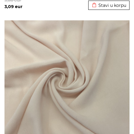
3,86
eur
Stavi u korpu
3,09
eur