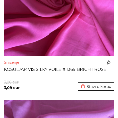
Sniženje
KOSULJAR VIS SILKY VOILE # 1369 BRIGHT ROSE
Dodato u korpu
3,86
eur
Stavi u korpu
3,09
eur