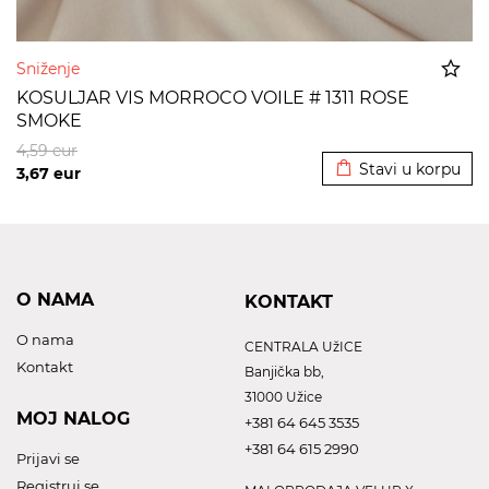
Sniženje
KOSULJAR VIS MORROCO VOILE # 1311 ROSE
SMOKE
Dodato u korpu
4,59
eur
Stavi u korpu
3,67
eur
O NAMA
KONTAKT
O nama
CENTRALA UžICE
Kontakt
Banjička bb,
31000 Užice
MOJ NALOG
+381 64 645 3535
+381 64 615 2990
Prijavi se
Registruj se