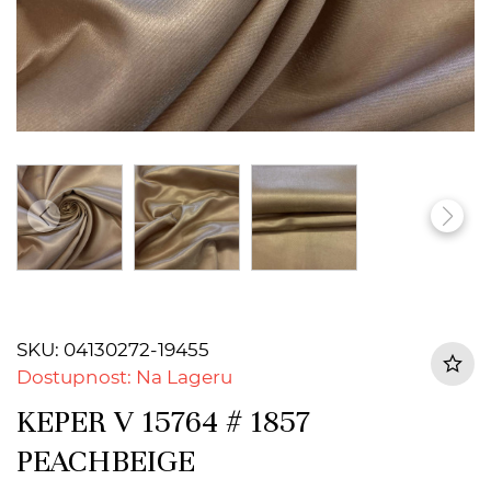
SKU: 04130272-19455
Dostupnost: Na Lageru
KEPER V 15764 # 1857
PEACHBEIGE