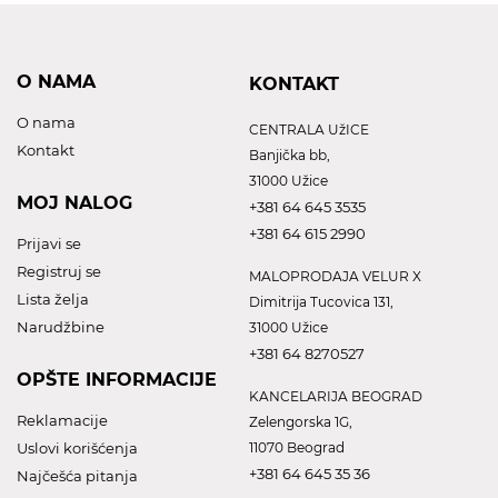
O NAMA
KONTAKT
O nama
CENTRALA UžICE
Kontakt
Banjička bb,
31000 Užice
MOJ NALOG
+381 64 645 3535
+381 64 615 2990
Prijavi se
Registruj se
MALOPRODAJA VELUR X
Lista želja
Dimitrija Tucovica 131,
Narudžbine
31000 Užice
+381 64 8270527
OPŠTE INFORMACIJE
KANCELARIJA BEOGRAD
Reklamacije
Zelengorska 1G,
Uslovi korišćenja
11070 Beograd
+381 64 645 35 36
Najčešća pitanja