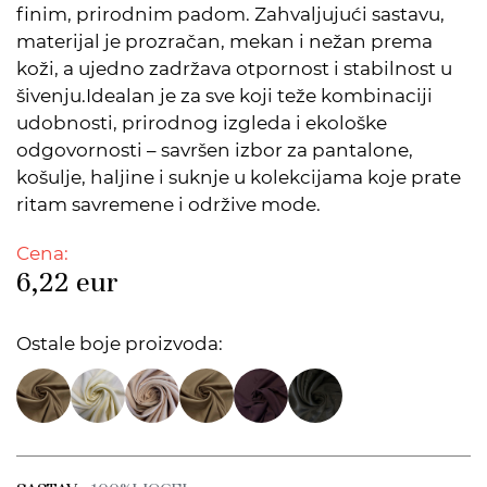
finim, prirodnim padom. Zahvaljujući sastavu,
materijal je prozračan, mekan i nežan prema
koži, a ujedno zadržava otpornost i stabilnost u
šivenju.Idealan je za sve koji teže kombinaciji
udobnosti, prirodnog izgleda i ekološke
odgovornosti – savršen izbor za pantalone,
košulje, haljine i suknje u kolekcijama koje prate
ritam savremene i održive mode.
Cena:
6,22
eur
Ostale boje proizvoda: