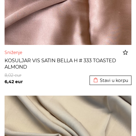
Sniženje
KOSULJAR VIS SATIN BELLA H # 333 TOASTED
ALMOND
Dodato u korpu
8,02
eur
Stavi u korpu
6,42
eur