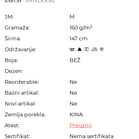
SASTAV
- 100%LIOCEL
JM:
M
2
Gramaža:
160 g/m
Širina:
147 cm
Održavanje:
s 8 y p C
Boja:
BEŽ
Dezen:
Reorderable:
Ne
Bazni artikal:
Ne
Novi artikal:
Ne
Zemlja porekla:
KINA
Atest:
Preuzmi
Sertifikat:
Nema sertifikata