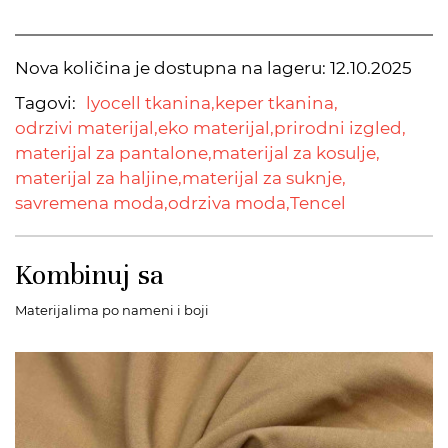
Nova količina je dostupna na lageru:
12.10.2025
Tagovi:
lyocell tkanina,
keper tkanina,
odrzivi materijal,
eko materijal,
prirodni izgled,
materijal za pantalone,
materijal za kosulje,
materijal za haljine,
materijal za suknje,
savremena moda,
odrziva moda,
Tencel
Kombinuj sa
Materijalima po nameni i boji