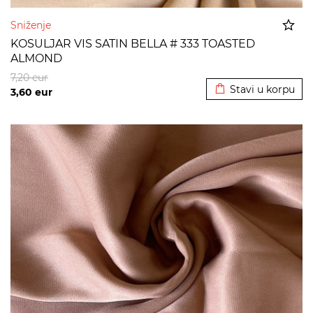
Sniženje
KOSULJAR VIS SATIN BELLA # 333 TOASTED
ALMOND
Dodato u korpu
7,20
eur
Stavi u korpu
3,60
eur