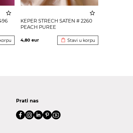
496
KEPER STRECH SATEN # 2260
PEACH PUREE
korpu
Dodato u korpu
4,80
eur
 korpu
Stavi u korpu
Prati nas