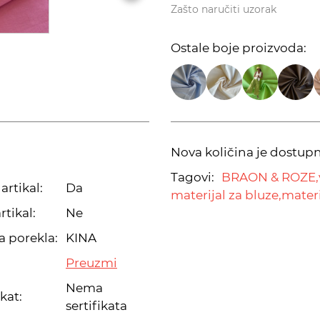
Zašto naručiti uzorak
Ostale boje proizvoda:
Nova količina je dostup
Tagovi:
BRAON & ROZE,
artikal:
Da
materijal za bluze,
materi
rtikal:
Ne
a porekla:
KINA
Preuzmi
Nema
ikat:
sertifikata