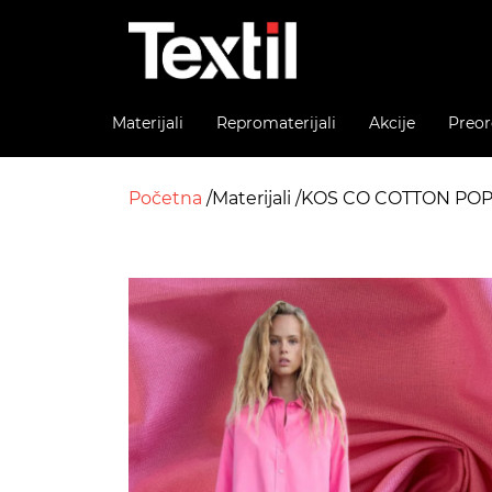
Materijali
Repromaterijali
Akcije
Preor
Početna
Materijali
KOS CO COTTON POP L