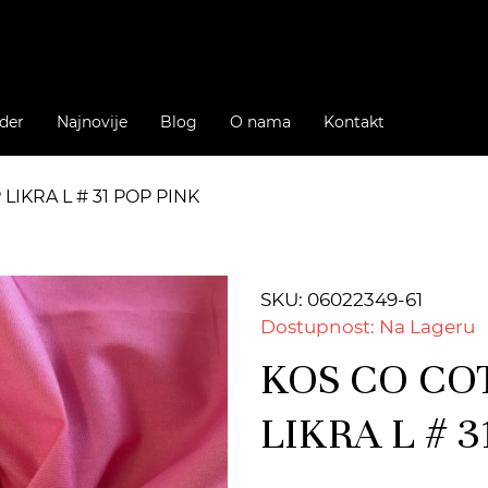
der
Najnovije
Blog
O nama
Kontakt
IKRA L # 31 POP PINK
SKU: 06022349-61
Dostupnost: Na Lageru
KOS CO CO
LIKRA L # 3