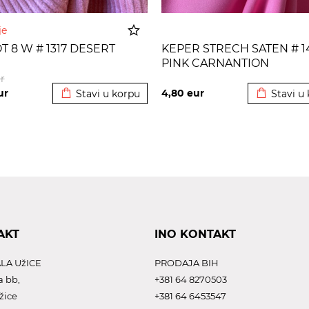
nje
 8 W # 1317 DESERT
KEPER STRECH SATEN # 1
PINK CARNANTION
Dodato u korpu
Dodato u 
r
ur
4,80
eur
Stavi u korpu
Stavi u
AKT
INO KONTAKT
LA UžICE
PRODAJA BIH
a bb,
+381 64 8270503
žice
+381 64 6453547