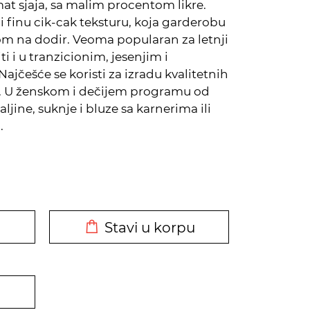
at sjaja, sa malim procentom likre.
 finu cik-cak teksturu, koja garderobu
m na dodir. Veoma popularan za letnji
ti i u tranzicionim, jesenjim i
ajčešće se koristi za izradu kvalitetnih
a. U ženskom i dečijem programu od
aljine, suknje i bluze sa karnerima ili
.
DODATO U KORPU
Stavi u korpu