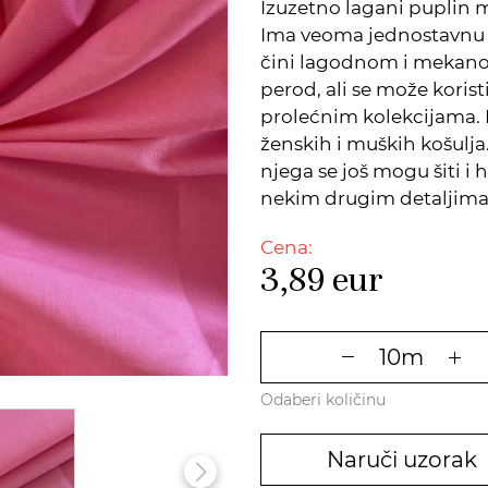
Izuzetno lagani puplin m
Ima veoma jednostavnu i
čini lagodnom i mekano
perod, ali se može koristi
prolećnim kolekcijama. N
ženskih i muških košulj
njega se još mogu šiti i h
nekim drugim detaljima
Cena:
3,89
eur
Odaberi količinu
Naruči uzorak