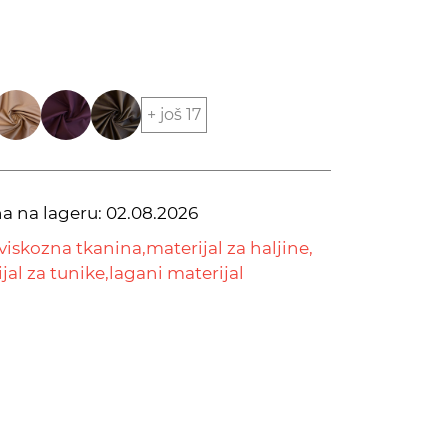
+ još 17
na na lageru:
02.08.2026
viskozna tkanina,
materijal za haljine,
jal za tunike,
lagani materijal