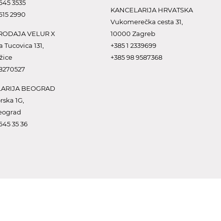
645 3535
KANCELARIJA HRVATSKA
615 2990
Vukomerečka cesta 31,
ODAJA VELUR X
10000 Zagreb
a Tucovica 131,
+385 1 2339699
žice
+385 98 9587368
 8270527
ARIJA BEOGRAD
rska 1G,
eograd
645 35 36