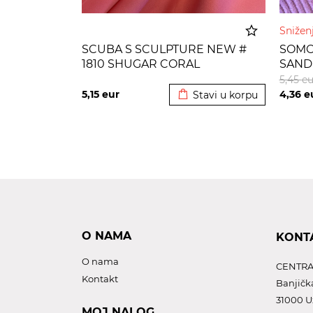
Sniže
SCUBA S SCULPTURE NEW #
SOMOT
1810 SHUGAR CORAL
SAND
Dodato u korpu
5,45
eu
5,15
eur
4,36
e
Stavi u korpu
O NAMA
KONT
O nama
CENTRA
Kontakt
Banjičk
31000 U
MOJ NALOG