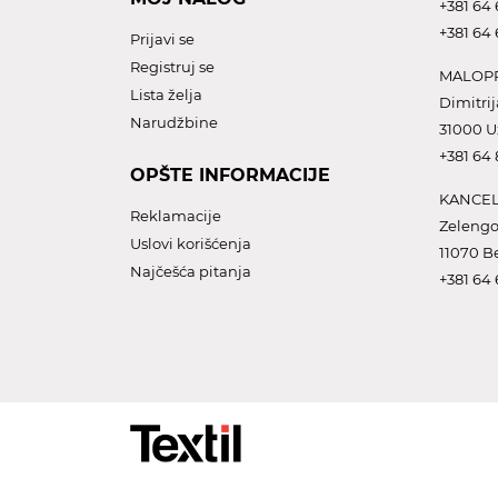
+381 64 
+381 64 
Prijavi se
Registruj se
MALOPR
Lista želja
Dimitrij
Narudžbine
31000 U
+381 64
OPŠTE INFORMACIJE
KANCEL
Reklamacije
Zelengo
Uslovi korišćenja
11070 B
Najčešća pitanja
+381 64 