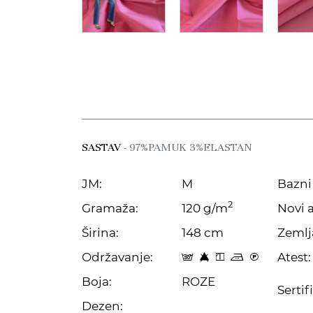
SASTAV
- 97%PAMUK 3%ELASTAN
JM:
M
Bazni 
2
Gramaža:
120 g/m
Novi a
Širina:
148 cm
Zemlj
Održavanje:
Atest:
s 8 y p C
Boja:
ROZE
Sertif
Dezen: