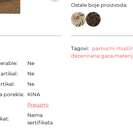
Ostale boje proizvoda:
Tagovi:
pamucni muslin
dezenirana gaza,
materij
erable:
Ne
artikal:
Ne
rtikal:
Ne
a porekla:
KINA
Preuzmi
Nema
ikat:
sertifikata