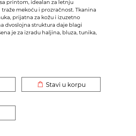
a printom, idealan za letnju
 traže mekoću i prozračnost. Tkanina
ka, prijatna za kožu i izuzetno
a dvoslojna struktura daje blagi
na je za izradu haljina, bluza, tunika,
DODATO U KORPU
Stavi u korpu