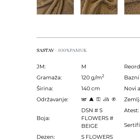
SASTAV
- 100%PAMUK
JM:
M
Reord
2
Gramaža:
120 g/m
Bazni 
Širina:
140 cm
Novi a
Održavanje:
Zemlj
t 8 y p C
DSN # S
Atest:
Boja:
FLOWERS #
Sertif
BEIGE
Dezen:
S FLOWERS