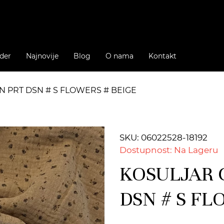
der
Najnovije
Blog
O nama
Kontakt
N PRT DSN # S FLOWERS # BEIGE
SKU: 06022528-18192
Dostupnost: Na Lageru
KOSULJAR 
DSN # S FL