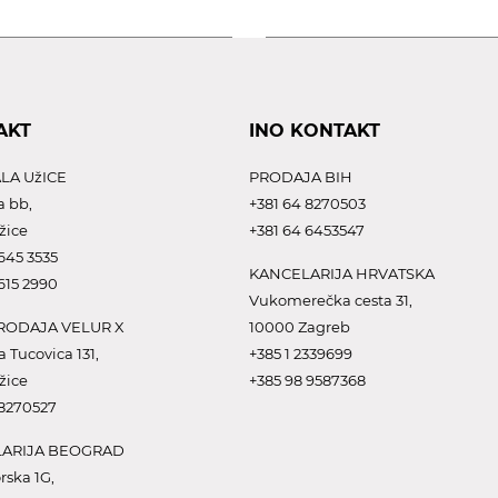
AKT
INO KONTAKT
LA UžICE
PRODAJA BIH
a bb,
+381 64 8270503
žice
+381 64 6453547
645 3535
KANCELARIJA HRVATSKA
615 2990
Vukomerečka cesta 31,
ODAJA VELUR X
10000 Zagreb
a Tucovica 131,
+385 1 2339699
žice
+385 98 9587368
 8270527
ARIJA BEOGRAD
rska 1G,