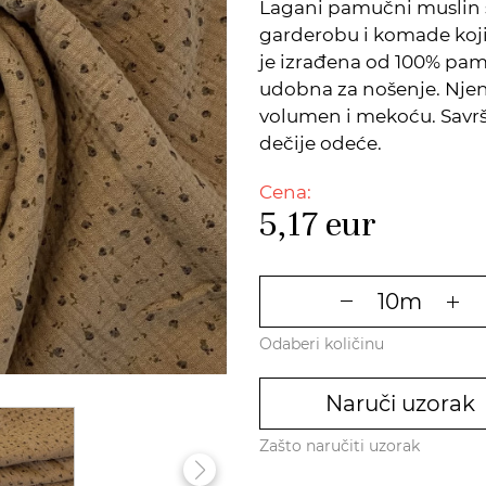
Lagani pamučni muslin s
garderobu i komade koji
je izrađena od 100% pamu
udobna za nošenje. Njen
volumen i mekoću. Savrše
dečije odeće.
Cena:
5,17
eur
Odaberi količinu
Naruči uzorak
Zašto naručiti uzorak