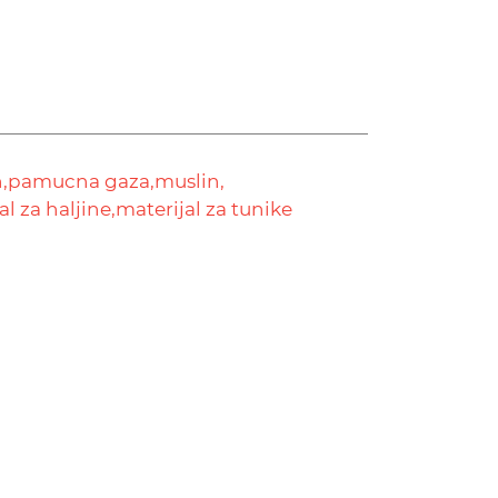
,
pamucna gaza,
muslin,
al za haljine,
materijal za tunike