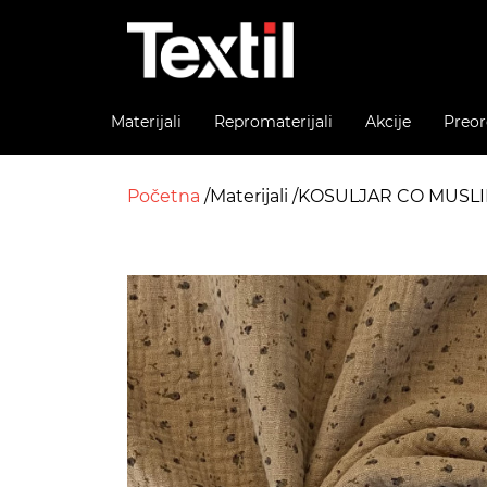
Materijali
Repromaterijali
Akcije
Preor
Početna
Materijali
KOSULJAR CO MUSLI