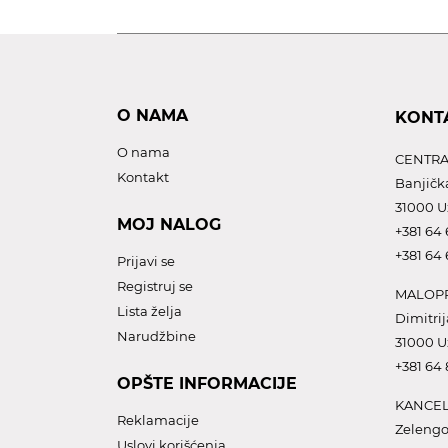
O NAMA
KONT
O nama
CENTRA
Kontakt
Banjičk
31000 U
MOJ NALOG
+381 64 
+381 64 
Prijavi se
Registruj se
MALOPR
Lista želja
Dimitrij
Narudžbine
31000 U
+381 64
OPŠTE INFORMACIJE
KANCEL
Reklamacije
Zelengo
Uslovi korišćenja