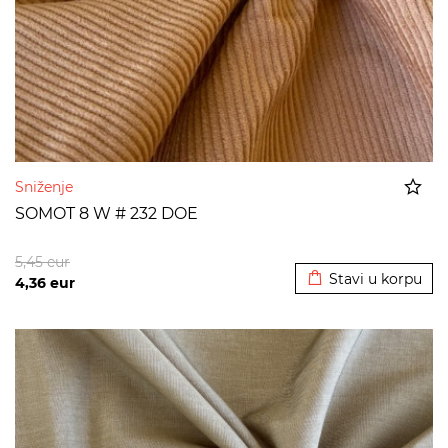
Sniženje
SOMOT 8 W # 232 DOE
Dodato u korpu
5,45
eur
Stavi u korpu
4,36
eur