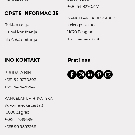
+381 64 8270527
OPŠTE INFORMACIJE
KANCELARIJA BEOGRAD
Reklamacije
Zelengorska 1G,
Uslovi korišćenja
11070 Beograd
+381 64 645 35 36
Najčešća pitanja
INO KONTAKT
Prati nas
PRODAJA BIH
+381 64 8270503
+381 64 6453547
KANCELARIJA HRVATSKA
Vukomerečka cesta 31,
10000 Zagreb
+385 1 2339699
+385 98 9587368