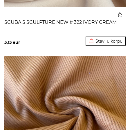
SCUBA S SCULPTURE NEW # 322 IVORY CREAM
Dodato u korpu
Stavi u korpu
5,15
eur