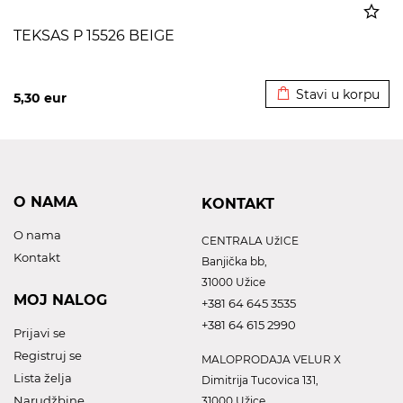
TEKSAS P 15526 BEIGE
Dodato u korpu
Stavi u korpu
5,30
eur
O NAMA
KONTAKT
O nama
CENTRALA UžICE
Kontakt
Banjička bb,
31000 Užice
MOJ NALOG
+381 64 645 3535
+381 64 615 2990
Prijavi se
Registruj se
MALOPRODAJA VELUR X
Lista želja
Dimitrija Tucovica 131,
Narudžbine
31000 Užice