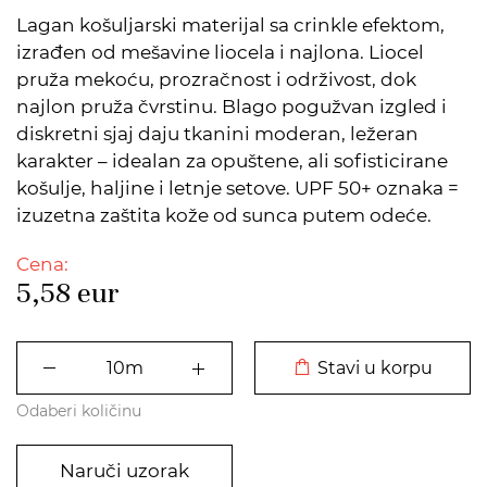
Lagan košuljarski materijal sa crinkle efektom,
izrađen od mešavine liocela i najlona. Liocel
pruža mekoću, prozračnost i održivost, dok
najlon pruža čvrstinu. Blago pogužvan izgled i
diskretni sjaj daju tkanini moderan, ležeran
karakter – idealan za opuštene, ali sofisticirane
košulje, haljine i letnje setove. UPF 50+ oznaka =
izuzetna zaštita kože od sunca putem odeće.
Cena:
5,58
eur
DODATO U KORPU
Stavi u korpu
Odaberi količinu
Naruči uzorak