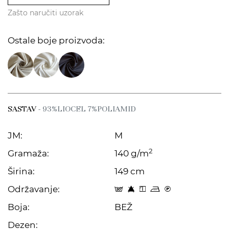
Zašto naručiti uzorak
Ostale boje proizvoda:
SASTAV
- 93%LIOCEL 7%POLIAMID
JM:
M
2
Gramaža:
140 g/m
Širina:
149 cm
Održavanje:
s 8 y p C
Boja:
BEŽ
Dezen: