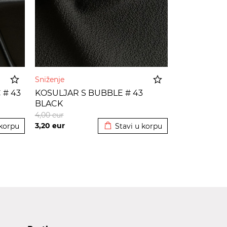
Sniženje
 # 43
KOSULJAR S BUBBLE # 43
BLACK
korpu
Dodato u korpu
4,00
eur
3,20
eur
 korpu
Stavi u korpu