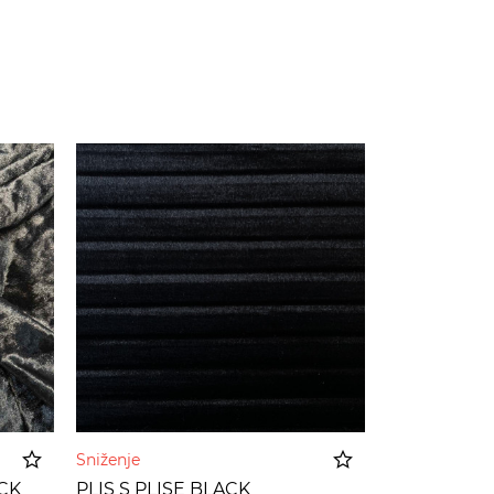
Sniženje
CK
PLIS S PLISE BLACK