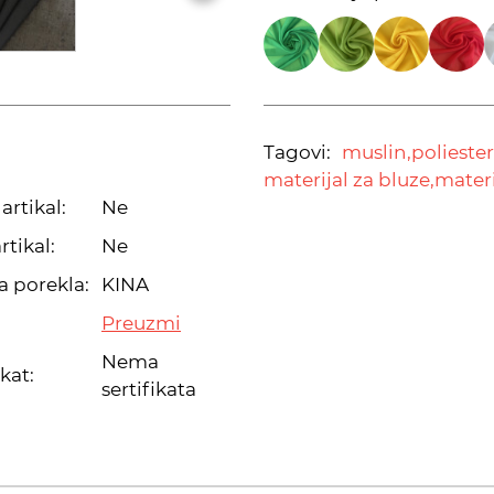
Tagovi:
muslin,
polieste
materijal za bluze,
materi
artikal:
Ne
rtikal:
Ne
a porekla:
KINA
Preuzmi
Nema
ikat:
sertifikata