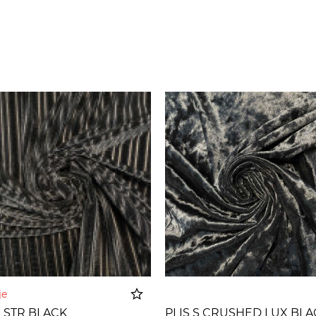
nje
S STR BLACK
PLIS S CRUSHED LUX BLA