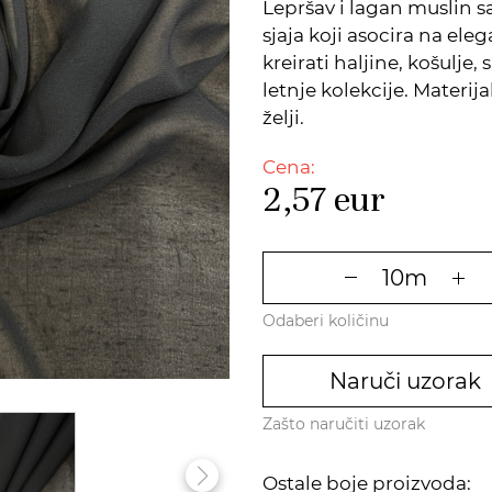
Lepršav i lagan muslin 
sjaja koji asocira na ele
kreirati haljine, košulje,
letnje kolekcije. Materij
želji.
Cena:
2,57
eur
Odaberi količinu
Naruči uzorak
Zašto naručiti uzorak
Ostale boje proizvoda: