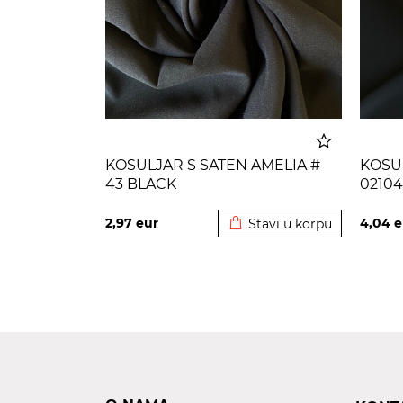
KOSULJAR S SATEN AMELIA #
KOSU
43 BLACK
02104
Dodato u korpu
2,97
eur
4,04
e
Stavi u korpu