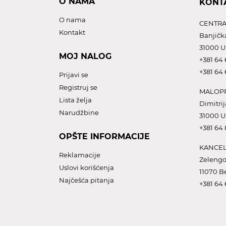
O NAMA
KONT
O nama
CENTRA
Kontakt
Banjičk
31000 U
MOJ NALOG
+381 64 
+381 64 
Prijavi se
Registruj se
MALOPR
Lista želja
Dimitrij
Narudžbine
31000 U
+381 64
OPŠTE INFORMACIJE
KANCEL
Reklamacije
Zelengo
Uslovi korišćenja
11070 B
Najčešća pitanja
+381 64 