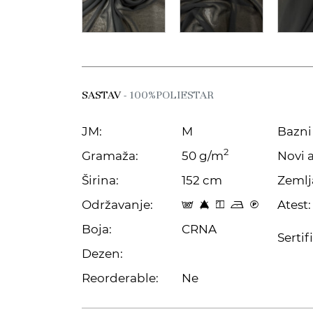
SASTAV
- 100%POLIESTAR
JM:
M
Bazni 
2
Gramaža:
50 g/m
Novi a
Širina:
152 cm
Zemlj
Održavanje:
Atest:
s 8 y o C
Boja:
CRNA
Sertif
Dezen:
Reorderable:
Ne