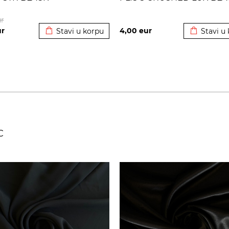
Dodato u korpu
Dodato u 
r
ur
4,00
eur
Stavi u korpu
Stavi u
C