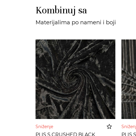
Kombinuj sa
Materijalima po nameni i boji
Sniženje
Sniže
PLIS S CRUSHED BLACK
PLIS 