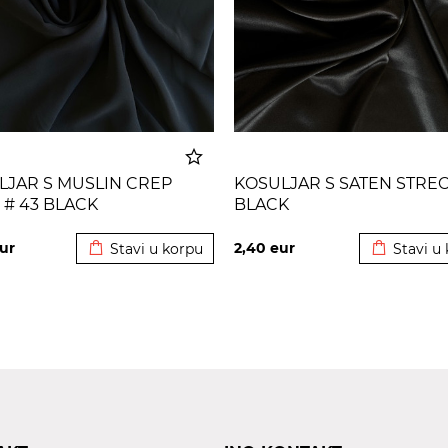
LJAR S MUSLIN CREP
KOSULJAR S SATEN STREC
 # 43 BLACK
BLACK
Dodato u korpu
Dodato u 
ur
2,40
eur
Stavi u korpu
Stavi u