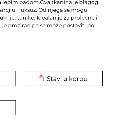
sa lepim padom.Ova tkanina je blagog
gancjiu i luksuz. Od njega se mogu
 suknje, tunike. Idealan je za prolećne i
al je proziran pa se može postaviti po
DODATO U KORPU
Stavi u korpu