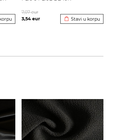
korpu
Dodato u korpu
7,07
eur
3,54
eur
 korpu
Stavi u korpu