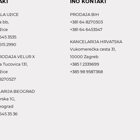
AKT
INO KONTAKT
LA UžICE
PRODAJA BIH
a bb,
+381 64 8270503
žice
+381 64 6453547
645 3535
KANCELARIJA HRVATSKA
615 2990
Vukomerečka cesta 31,
ODAJA VELUR X
10000 Zagreb
a Tucovica 131,
+385 1 2339699
žice
+385 98 9587368
 8270527
ARIJA BEOGRAD
rska 1G,
eograd
645 35 36