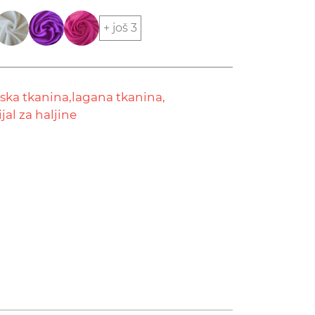
+ još 3
rska tkanina,
lagana tkanina,
jal za haljine