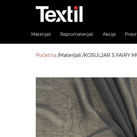
Materijali
Repromaterijali
Akcije
Preor
Početna
Materijali
KOSULJAR S FAIRY M