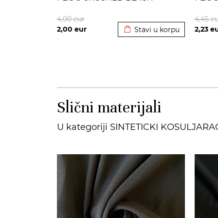
Dodato u korpu
4,00
eur
4,45
eu
2,00
eur
2,23
e
Stavi u korpu
Slični materijali
U kategoriji SINTETICKI KOSULJARA