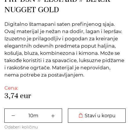
NUGGET GOLD
Digitalno štamapani saten prefinjenog sjaja.
Ovaj materijal je nežan na dodir, lagan i lepršav.
Izuzetno je prilagodljiv i pogodan za kreiranje
elegantnih odevnih predmeta poput haljina,
košulja, bluza, kombinezona i kimona. Može se
takođe koristiti i za spavaćice, luksuzne pidžame
i raskošne ogrtače. Materijal je neprovidan,
nema potrebe za postavljanjem.
Cena:
3,74
eur
DODATO U KORPU
Stavi u korpu
Odaberi količinu