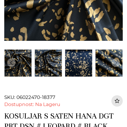
SKU: 06022470-18377
Dostupnost: Na Lageru
KOSULJAR S SATEN HANA DGT
PRT DSN # LEOPARD # BLACK