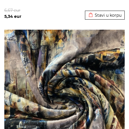
Dodato u korpu
6,67
eur
Stavi u korpu
5,34
eur