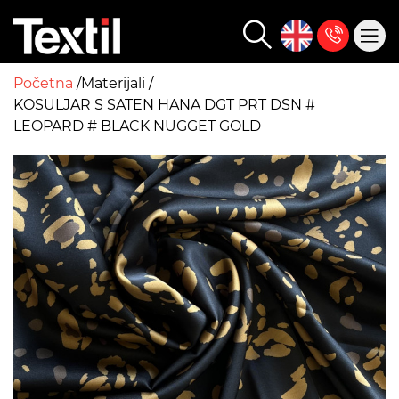
Početna
Materijali
KOSULJAR S SATEN HANA DGT PRT DSN #
LEOPARD # BLACK NUGGET GOLD