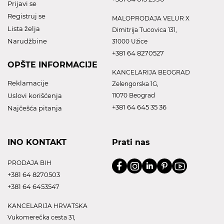
Prijavi se
Registruj se
MALOPRODAJA VELUR X
Lista želja
Dimitrija Tucovica 131,
Narudžbine
31000 Užice
+381 64 8270527
OPŠTE INFORMACIJE
KANCELARIJA BEOGRAD
Reklamacije
Zelengorska 1G,
Uslovi korišćenja
11070 Beograd
+381 64 645 35 36
Najčešća pitanja
INO KONTAKT
Prati nas
PRODAJA BIH
+381 64 8270503
+381 64 6453547
KANCELARIJA HRVATSKA
Vukomerečka cesta 31,