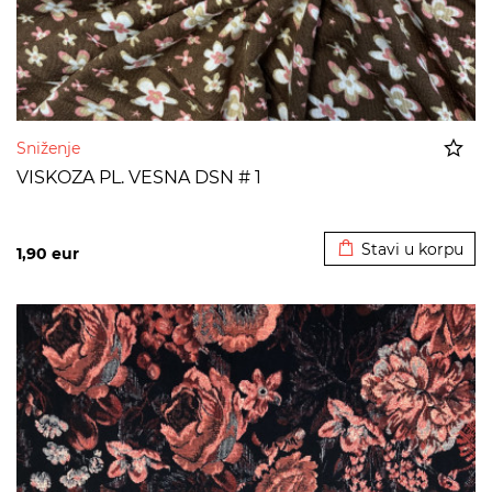
Sniženje
VISKOZA PL. VESNA DSN # 1
Dodato u korpu
Stavi u korpu
1,90
eur