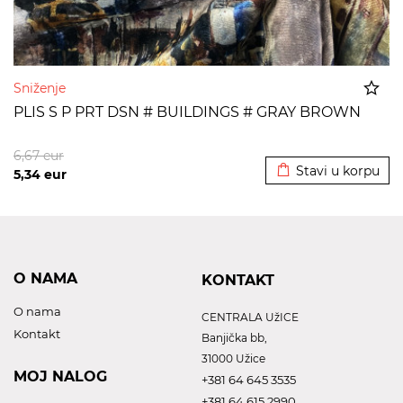
Sniženje
PLIS S P PRT DSN # BUILDINGS # GRAY BROWN
Dodato u korpu
6,67
eur
Stavi u korpu
5,34
eur
O NAMA
KONTAKT
O nama
CENTRALA UžICE
Kontakt
Banjička bb,
31000 Užice
MOJ NALOG
+381 64 645 3535
+381 64 615 2990