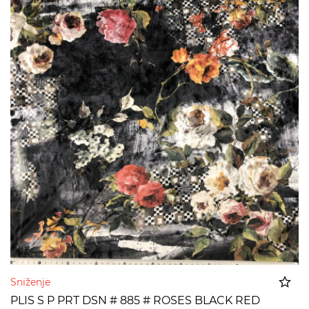
Sniženje
PLIS S P PRT DSN # 885 # ROSES BLACK RED