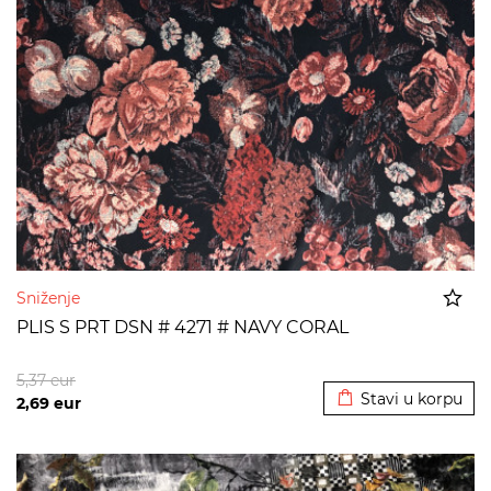
Sniženje
PLIS S PRT DSN # 4271 # NAVY CORAL
Dodato u korpu
5,37
eur
Stavi u korpu
2,69
eur