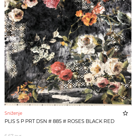
Sniženje
PLIS S P PRT DSN # 885 # ROSES BLACK RED
Dodato u korpu