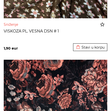
Sniženje
VISKOZA PL. VESNA DSN # 1
Dodato u korpu
Stavi u korpu
1,90
eur