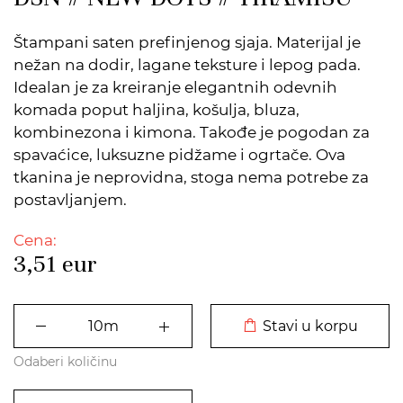
Štampani saten prefinjenog sjaja. Materijal je
nežan na dodir, lagane teksture i lepog pada.
Idealan je za kreiranje elegantnih odevnih
komada poput haljina, košulja, bluza,
kombinezona i kimona. Takođe je pogodan za
spavaćice, luksuzne pidžame i ogrtače. Ova
tkanina je neprovidna, stoga nema potrebe za
postavljanjem.
Cena:
3,51
eur
DODATO U KORPU
Stavi u korpu
Odaberi količinu