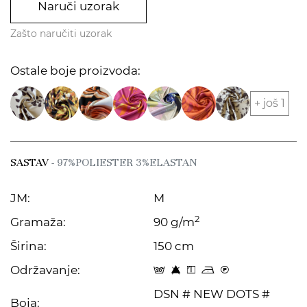
Naruči uzorak
Zašto naručiti uzorak
Ostale boje proizvoda:
+ još 1
SASTAV
- 97%POLIESTER 3%ELASTAN
JM:
M
2
Gramaža:
90 g/m
Širina:
150 cm
Održavanje:
s 8 y o C
DSN # NEW DOTS #
Boja: