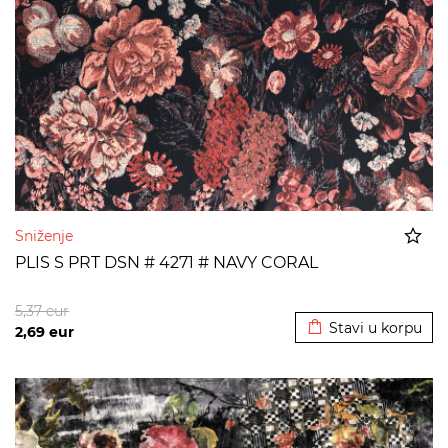
Sniženje
PLIS S PRT DSN # 4271 # NAVY CORAL
Dodato u korpu
5,37
eur
Stavi u korpu
2,69
eur