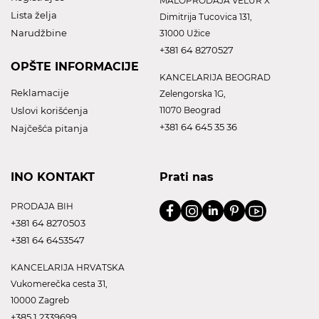
MALOPRODAJA VELUR X
Lista želja
Dimitrija Tucovica 131,
Narudžbine
31000 Užice
+381 64 8270527
OPŠTE INFORMACIJE
KANCELARIJA BEOGRAD
Reklamacije
Zelengorska 1G,
Uslovi korišćenja
11070 Beograd
+381 64 645 35 36
Najčešća pitanja
INO KONTAKT
Prati nas
PRODAJA BIH
+381 64 8270503
+381 64 6453547
KANCELARIJA HRVATSKA
Vukomerečka cesta 31,
10000 Zagreb
+385 1 2339699