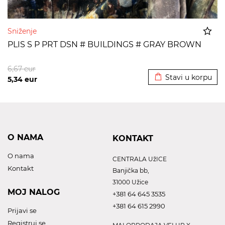
Sniženje
PLIS S P PRT DSN # BUILDINGS # GRAY BROWN
Dodato u korpu
6,67
eur
Stavi u korpu
5,34
eur
O NAMA
KONTAKT
O nama
CENTRALA UžICE
Kontakt
Banjička bb,
31000 Užice
MOJ NALOG
+381 64 645 3535
+381 64 615 2990
Prijavi se
Registruj se