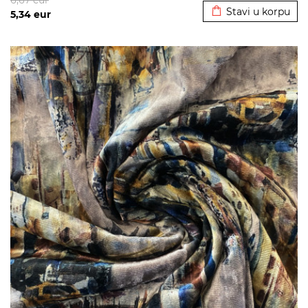
6,67
eur
Stavi u korpu
5,34
eur