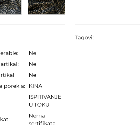
Tagovi:
erable:
Ne
artikal:
Ne
rtikal:
Ne
a porekla:
KINA
ISPITIVANJE
U TOKU
Nema
ikat:
sertifikata