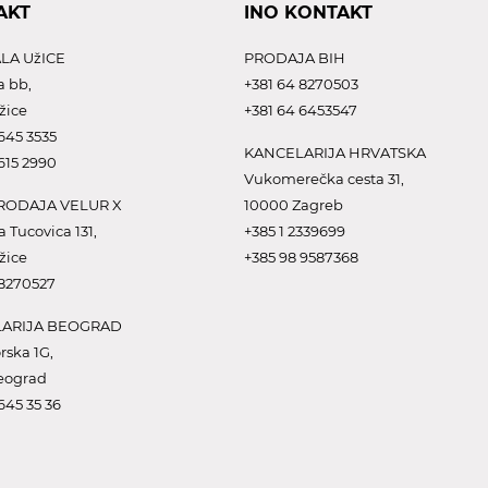
AKT
INO KONTAKT
LA UžICE
PRODAJA BIH
a bb,
+381 64 8270503
žice
+381 64 6453547
645 3535
KANCELARIJA HRVATSKA
615 2990
Vukomerečka cesta 31,
ODAJA VELUR X
10000 Zagreb
a Tucovica 131,
+385 1 2339699
žice
+385 98 9587368
 8270527
ARIJA BEOGRAD
rska 1G,
eograd
645 35 36