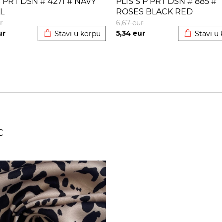
S PRT DSN # 4271 # NAVY
PLIS S P PRT DSN # 885 #
L
ROSES BLACK RED
Dodato u korpu
Dodato u 
r
6,67
eur
ur
5,34
eur
Stavi u korpu
Stavi u
C