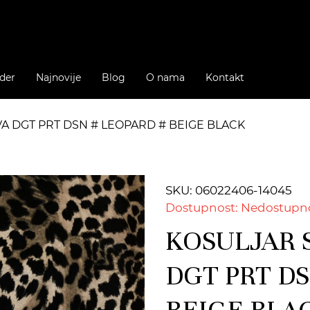
der
Najnovije
Blog
O nama
Kontakt
VA DGT PRT DSN # LEOPARD # BEIGE BLACK
SKU: 06022406-14045
Dostupnost: Nedostupn
KOSULJAR S
DGT PRT DS
BEIGE BLA