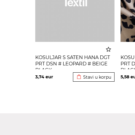
KOSULJAR S SATEN HANA DGT
KOSU
PRT DSN # LEOPARD # BEIGE
PRT D
Dodato u korpu
BLACK
BLAC
3,74
eur
5,58
e
Stavi u korpu