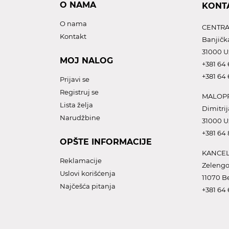
O NAMA
KONT
O nama
CENTRA
Kontakt
Banjičk
31000 U
MOJ NALOG
+381 64 
+381 64 
Prijavi se
Registruj se
MALOPR
Lista želja
Dimitrij
Narudžbine
31000 U
+381 64
OPŠTE INFORMACIJE
KANCEL
Reklamacije
Zelengo
Uslovi korišćenja
11070 B
Najčešća pitanja
+381 64 