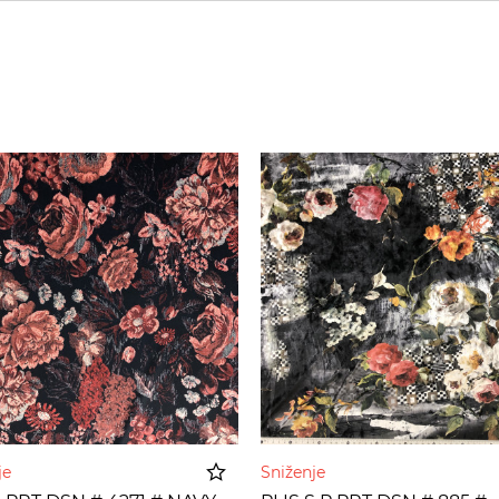
nje
Sniženje