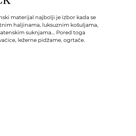
enski materijal najbolji je izbor kada se
ntnim haljinama, luksuznim košuljama,
atenskim suknjama... Pored toga
avaćice, ležerne pidžame, ogrtače.