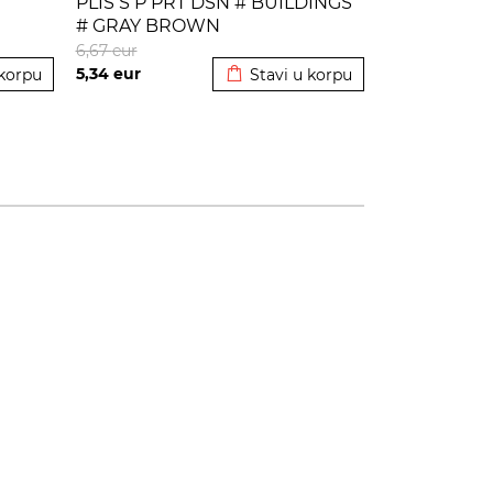
PLIS S P PRT DSN # BUILDINGS
# GRAY BROWN
korpu
Dodato u korpu
6,67
eur
5,34
eur
 korpu
Stavi u korpu