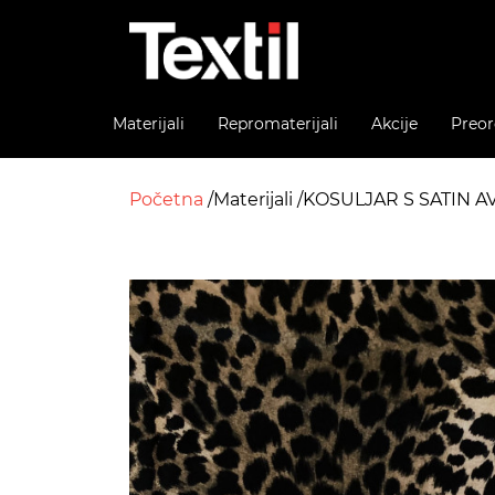
Materijali
Repromaterijali
Akcije
Preor
Početna
Materijali
KOSULJAR S SATIN A