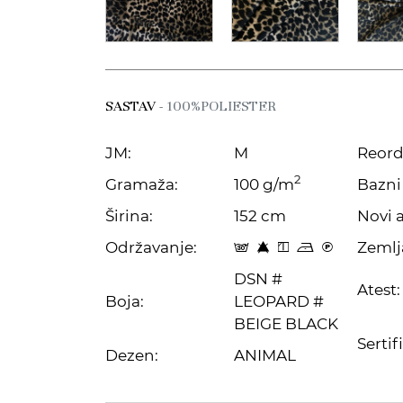
SASTAV
- 100%POLIESTER
JM:
M
Reord
2
Gramaža:
100 g/m
Bazni 
Širina:
152 cm
Novi a
Održavanje:
Zemlj
s 8 y o C
DSN #
Atest:
Boja:
LEOPARD #
BEIGE BLACK
Sertif
Dezen:
ANIMAL