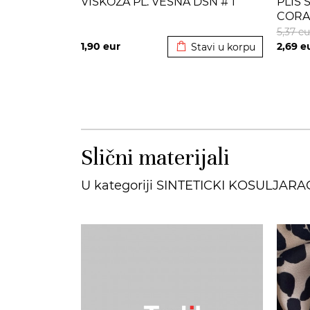
VISKOZA PL. VESNA DSN # 1
PLIS 
CORA
Dodato u korpu
5,37
eu
1,90
eur
2,69
e
Stavi u korpu
Slični materijali
U kategoriji SINTETICKI KOSULJARA