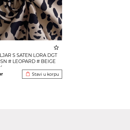
LJAR S SATEN LORA DGT
SN # LEOPARD # BEIGE
Dodato u korpu
K
ur
Stavi u korpu