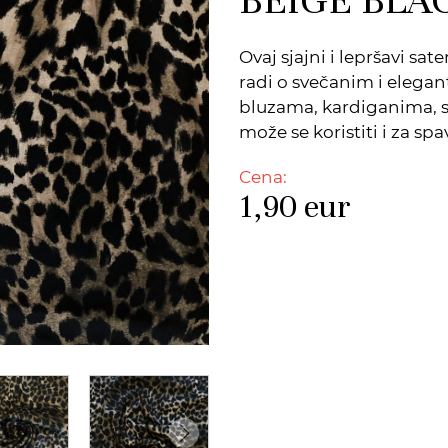
Ovaj sjajni i lepršavi sat
radi o svečanim i elega
bluzama, kardiganima, s
može se koristiti i za sp
Cena:
1,90
eur