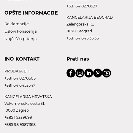
+381 64 8270527
OPŠTE INFORMACIJE
KANCELARIJA BEOGRAD
Reklamacije
Zelengorska 1G,
Uslovi korišćenja
11070 Beograd
+381 64 645 35 36
Najčešća pitanja
INO KONTAKT
Prati nas
PRODAJA BIH
+381 64 8270503
+381 64 6453547
KANCELARIJA HRVATSKA
Vukomerečka cesta 31,
10000 Zagreb
+385 1 2339699
+385 98 9587368