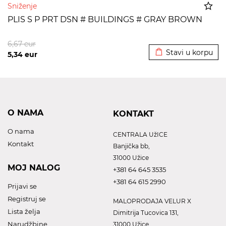
Sniženje
PLIS S P PRT DSN # BUILDINGS # GRAY BROWN
Dodato u korpu
6,67
eur
Stavi u korpu
5,34
eur
O NAMA
KONTAKT
O nama
CENTRALA UžICE
Kontakt
Banjička bb,
31000 Užice
MOJ NALOG
+381 64 645 3535
+381 64 615 2990
Prijavi se
Registruj se
MALOPRODAJA VELUR X
Lista želja
Dimitrija Tucovica 131,
Narudžbine
31000 Užice