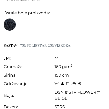
Ostale boje proizvoda:
SASTAV
- 75%POLIESTAR 25%VISKOZA
JM:
M
2
Gramaža:
160 g/m
Širina:
150 cm
Održavanje:
s 8 y o C
DSN # STR FLOWER #
Boja:
BEIGE
Dezen:
STRS