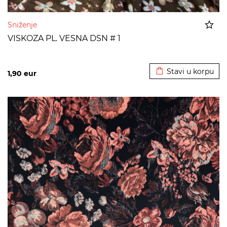
Sniženje
VISKOZA PL. VESNA DSN # 1
Dodato u korpu
Stavi u korpu
1,90
eur