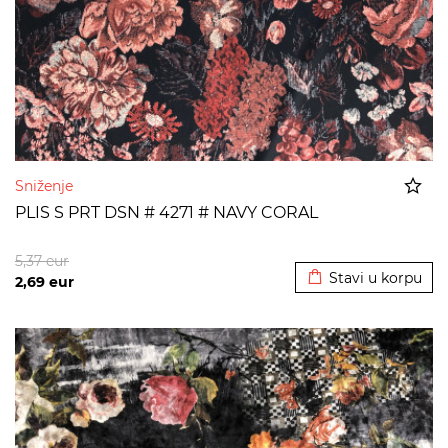
Sniženje
PLIS S PRT DSN # 4271 # NAVY CORAL
Dodato u korpu
5,37
eur
Stavi u korpu
2,69
eur