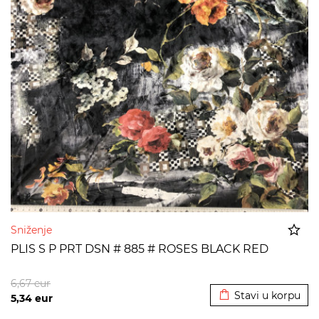
Sniženje
PLIS S P PRT DSN # 885 # ROSES BLACK RED
Dodato u korpu
6,67
eur
Stavi u korpu
5,34
eur