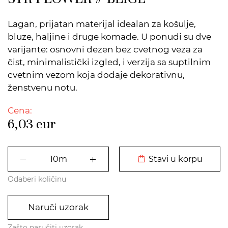
Lagan, prijatan materijal idealan za košulje,
bluze, haljine i druge komade. U ponudi su dve
varijante: osnovni dezen bez cvetnog veza za
čist, minimalistički izgled, i verzija sa suptilnim
cvetnim vezom koja dodaje dekorativnu,
ženstvenu notu.
Cena:
6,03
eur
DODATO U KORPU
Stavi u korpu
Odaberi količinu
Naruči uzorak
Zašto naručiti uzorak