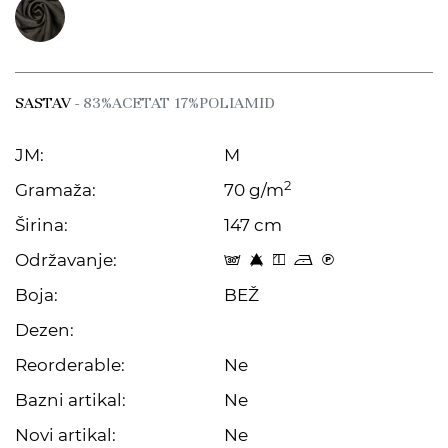
SASTAV
- 83%ACETAT 17%POLIAMID
JM:
M
2
Gramaža:
70 g/m
Širina:
147 cm
Održavanje:
s 8 y o C
Boja:
BEŽ
Dezen:
Reorderable:
Ne
Bazni artikal:
Ne
Novi artikal:
Ne