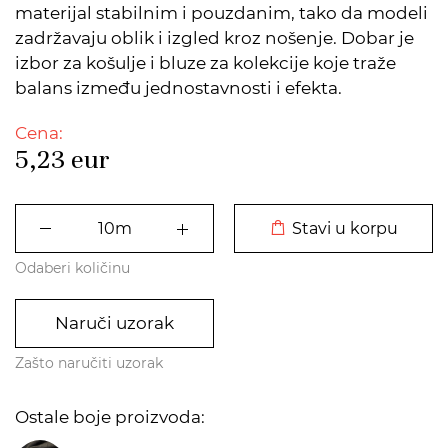
materijal stabilnim i pouzdanim, tako da modeli
zadržavaju oblik i izgled kroz nošenje. Dobar je
izbor za košulje i bluze za kolekcije koje traže
balans između jednostavnosti i efekta.
Cena:
5,23
eur
DODATO U KORPU
Stavi u korpu
Odaberi količinu
Naruči uzorak
Zašto naručiti uzorak
Ostale boje proizvoda: