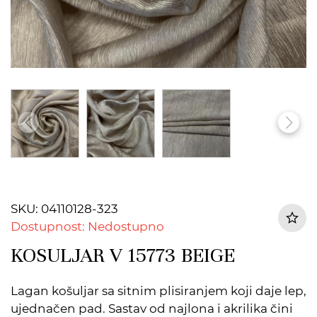
SKU: 04110128-323
Dostupnost: Nedostupno
KOSULJAR V 15773 BEIGE
Lagan košuljar sa sitnim plisiranjem koji daje lep,
ujednačen pad. Sastav od najlona i akrilika čini