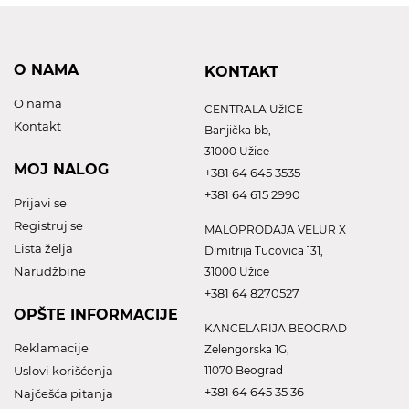
O NAMA
KONTAKT
O nama
CENTRALA UžICE
Kontakt
Banjička bb,
31000 Užice
MOJ NALOG
+381 64 645 3535
+381 64 615 2990
Prijavi se
Registruj se
MALOPRODAJA VELUR X
Lista želja
Dimitrija Tucovica 131,
Narudžbine
31000 Užice
+381 64 8270527
OPŠTE INFORMACIJE
KANCELARIJA BEOGRAD
Reklamacije
Zelengorska 1G,
Uslovi korišćenja
11070 Beograd
+381 64 645 35 36
Najčešća pitanja