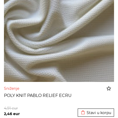
Sniženje
POLY KNIT PABLO RELIEF ECRU
Dodato u korpu
4,91
eur
Stavi u korpu
2,46
eur