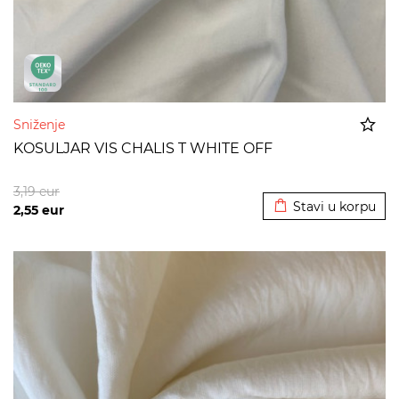
Sniženje
KOSULJAR VIS CHALIS T WHITE OFF
Dodato u korpu
3,19
eur
Stavi u korpu
2,55
eur