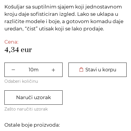
Košuljar sa suptilnim sjajem koji jednostavnom
kroju daje sofisticiran izgled. Lako se uklapa u
različite modele i boje, a gotovom komadu daje
uredan, “čist” utisak koji se lako prodaje.
Cena:
4,34
eur
DODATO U KORPU
Stavi u korpu
Odaberi količinu
Naruči uzorak
Zašto naručiti uzorak
Ostale boje proizvoda: