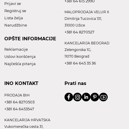
+381 64 615 2990
Prijavi se
Registruj se
MALOPRODAJA VELUR X
Lista želja
Dimitrija Tucovica 131,
Narudžbine
31000 Užice
+381 64 8270527
OPŠTE INFORMACIJE
KANCELARIJA BEOGRAD
Reklamacije
Zelengorska 1G,
Uslovi korišćenja
11070 Beograd
+381 64 645 35 36
Najčešća pitanja
INO KONTAKT
Prati nas
PRODAJA BIH
+381 64 8270503
+381 64 6453547
KANCELARIJA HRVATSKA
Vukomerečka cesta 31,