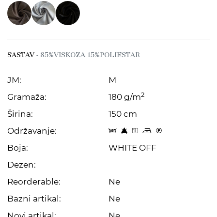
SASTAV
- 85%VISKOZA 15%POLIESTAR
JM:
M
2
Gramaža:
180 g/m
Širina:
150 cm
Održavanje:
s 8 y o C
Boja:
WHITE OFF
Dezen:
Reorderable:
Ne
Bazni artikal:
Ne
Novi artikal:
Ne