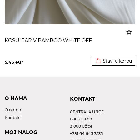
KOSULJAR V BAMBOO WHITE OFF
Dodato u korpu
Stavi u korpu
5,45
eur
O NAMA
KONTAKT
O nama
CENTRALA UžICE
Kontakt
Banjička bb,
31000 Užice
MOJ NALOG
+381 64 645 3535