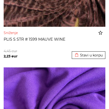
Sniženje
PLIS S STR # 1599 MAUVE WINE
Dodato u korpu
4,45
eur
Stavi u korpu
2,23
eur