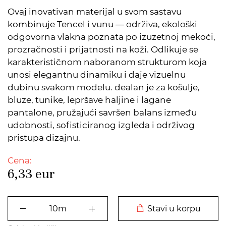
Ovaj inovativan materijal u svom sastavu
kombinuje Tencel i vunu — održiva, ekološki
odgovorna vlakna poznata po izuzetnoj mekoći,
prozračnosti i prijatnosti na koži. Odlikuje se
karakterističnom naboranom strukturom koja
unosi elegantnu dinamiku i daje vizuelnu
dubinu svakom modelu. dealan je za košulje,
bluze, tunike, lepršave haljine i lagane
pantalone, pružajući savršen balans između
udobnosti, sofisticiranog izgleda i održivog
pristupa dizajnu.
Cena:
6,33
eur
DODATO U KORPU
Stavi u korpu