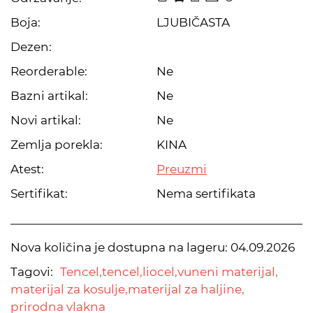
Boja:
LJUBIČASTA
Dezen:
Reorderable:
Ne
Bazni artikal:
Ne
Novi artikal:
Ne
Zemlja porekla:
KINA
Atest:
Preuzmi
Sertifikat:
Nema sertifikata
Nova količina je dostupna na lageru:
04.09.2026
Tagovi:
Tencel,
tencel,
liocel,
vuneni materijal,
materijal za kosulje,
materijal za haljine,
prirodna vlakna