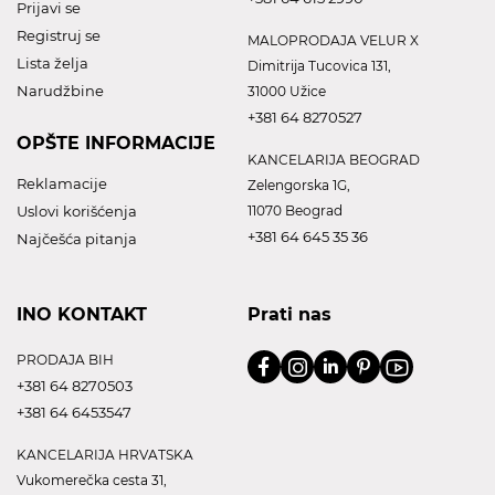
Prijavi se
Registruj se
MALOPRODAJA VELUR X
Lista želja
Dimitrija Tucovica 131,
Narudžbine
31000 Užice
+381 64 8270527
OPŠTE INFORMACIJE
KANCELARIJA BEOGRAD
Reklamacije
Zelengorska 1G,
Uslovi korišćenja
11070 Beograd
+381 64 645 35 36
Najčešća pitanja
INO KONTAKT
Prati nas
PRODAJA BIH
+381 64 8270503
+381 64 6453547
KANCELARIJA HRVATSKA
Vukomerečka cesta 31,