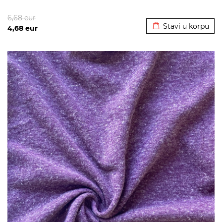
Dodato u korpu
6,68
eur
Stavi u korpu
4,68
eur