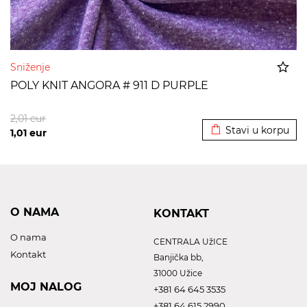
Sniženje
POLY KNIT ANGORA # 911 D PURPLE
Dodato u korpu
2,01
eur
Stavi u korpu
1,01
eur
O NAMA
KONTAKT
O nama
CENTRALA UžICE
Kontakt
Banjička bb,
31000 Užice
MOJ NALOG
+381 64 645 3535
+381 64 615 2990