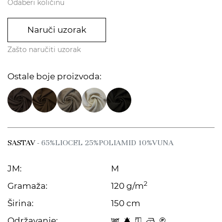
Odaberi količinu
Naruči uzorak
Zašto naručiti uzorak
Ostale boje proizvoda:
SASTAV
- 65%LIOCEL 25%POLIAMID 10%VUNA
JM:
M
2
Gramaža:
120 g/m
Širina:
150 cm
Održavanje:
s 8 y o C