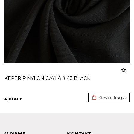
KEPER P NYLON CAYLA # 43 BLACK
Dodato u korpu
Stavi u korpu
4,61
eur
O NAMA