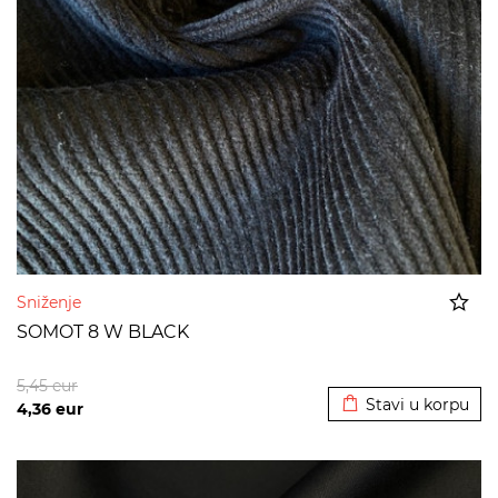
Sniženje
SOMOT 8 W BLACK
Dodato u korpu
5,45
eur
Stavi u korpu
4,36
eur