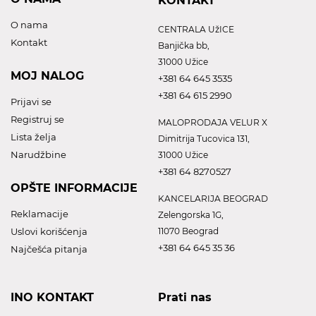
KONTAKT
O nama
CENTRALA UžICE
Kontakt
Banjička bb,
31000 Užice
MOJ NALOG
+381 64 645 3535
+381 64 615 2990
Prijavi se
Registruj se
MALOPRODAJA VELUR X
Lista želja
Dimitrija Tucovica 131,
Narudžbine
31000 Užice
+381 64 8270527
OPŠTE INFORMACIJE
KANCELARIJA BEOGRAD
Reklamacije
Zelengorska 1G,
Uslovi korišćenja
11070 Beograd
+381 64 645 35 36
Najčešća pitanja
INO KONTAKT
Prati nas