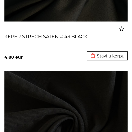
KEPER STRECH SATEN # 43 BLACK
Dodato u korpu
Stavi u korpu
4,80
eur