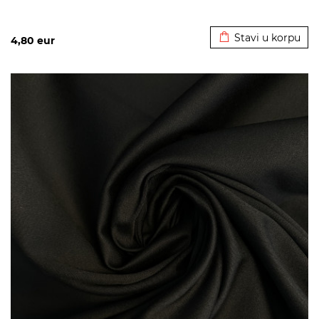
Dodato u korpu
Stavi u korpu
4,80
eur