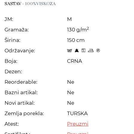
SASTAV
- 100%VISKOZA
JM:
M
2
Gramaža:
130 g/m
Širina:
150 cm
Održavanje:
s 8 y p C
Boja:
CRNA
Dezen:
Reorderable:
Ne
Bazni artikal:
Ne
Novi artikal:
Ne
Zemlja porekla:
TURSKA
Atest:
Preuzmi