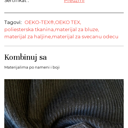
Sertifikat :
Preuzmi
Tagovi:
OEKO-TEX®,
OEKO TEX,
poliesterska tkanina,
materijal za bluze,
materijal za haljine,
materijal za svecanu odecu
Kombinuj sa
Materijalima po nameni i boji