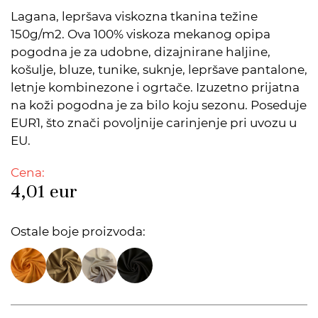
Lagana, lepršava viskozna tkanina težine
150g/m2. Ova 100% viskoza mekanog opipa
pogodna je za udobne, dizajnirane haljine,
košulje, bluze, tunike, suknje, lepršave pantalone,
letnje kombinezone i ogrtače. Izuzetno prijatna
na koži pogodna je za bilo koju sezonu. Poseduje
EUR1, što znači povoljnije carinjenje pri uvozu u
EU.
Cena:
4,01
eur
Ostale boje proizvoda: