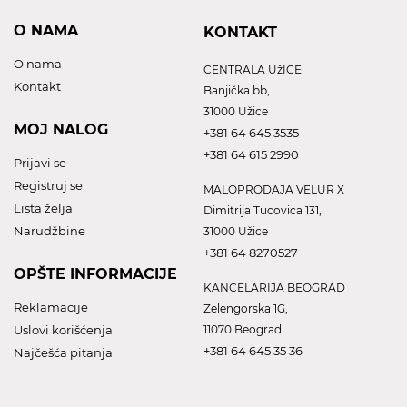
O NAMA
KONTAKT
O nama
CENTRALA UžICE
Kontakt
Banjička bb,
31000 Užice
MOJ NALOG
+381 64 645 3535
+381 64 615 2990
Prijavi se
Registruj se
MALOPRODAJA VELUR X
Lista želja
Dimitrija Tucovica 131,
Narudžbine
31000 Užice
+381 64 8270527
OPŠTE INFORMACIJE
KANCELARIJA BEOGRAD
Reklamacije
Zelengorska 1G,
Uslovi korišćenja
11070 Beograd
+381 64 645 35 36
Najčešća pitanja