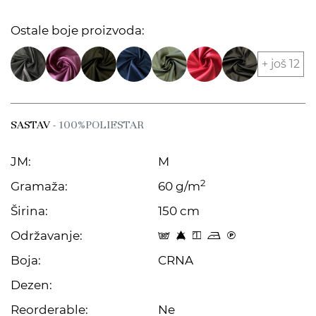
Ostale boje proizvoda:
+ još 12
SASTAV
- 100%POLIESTAR
JM:
M
2
Gramaža:
60 g/m
Širina:
150 cm
Održavanje:
s 8 y o C
Boja:
CRNA
Dezen:
Reorderable:
Ne