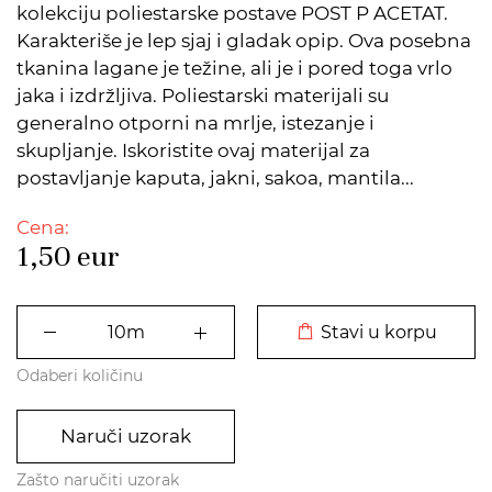
kolekciju poliestarske postave POST P ACETAT.
Karakteriše je lep sjaj i gladak opip. Ova posebna
tkanina lagane je težine, ali je i pored toga vrlo
jaka i izdržljiva. Poliestarski materijali su
generalno otporni na mrlje, istezanje i
skupljanje. Iskoristite ovaj materijal za
postavljanje kaputa, jakni, sakoa, mantila...
Cena:
1,50
eur
DODATO U KORPU
Stavi u korpu
Odaberi količinu
Naruči uzorak
Zašto naručiti uzorak