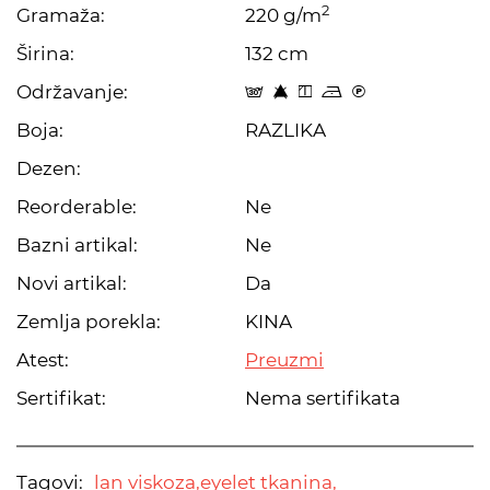
2
Gramaža:
220 g/m
Širina:
132 cm
Održavanje:
s 8 y o C
Boja:
RAZLIKA
Dezen:
Reorderable:
Ne
Bazni artikal:
Ne
Novi artikal:
Da
Zemlja porekla:
KINA
Atest:
Preuzmi
Sertifikat:
Nema sertifikata
Tagovi:
lan viskoza,
eyelet tkanina,