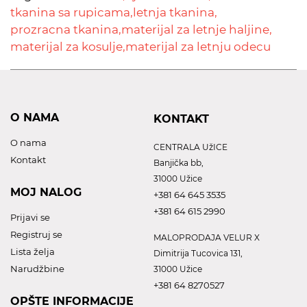
tkanina sa rupicama,
letnja tkanina,
prozracna tkanina,
materijal za letnje haljine,
materijal za kosulje,
materijal za letnju odecu
O NAMA
KONTAKT
O nama
CENTRALA UžICE
Kontakt
Banjička bb,
31000 Užice
MOJ NALOG
+381 64 645 3535
+381 64 615 2990
Prijavi se
Registruj se
MALOPRODAJA VELUR X
Lista želja
Dimitrija Tucovica 131,
Narudžbine
31000 Užice
+381 64 8270527
OPŠTE INFORMACIJE