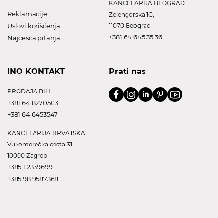
KANCELARIJA BEOGRAD
Reklamacije
Zelengorska 1G,
Uslovi korišćenja
11070 Beograd
+381 64 645 35 36
Najčešća pitanja
INO KONTAKT
Prati nas
PRODAJA BIH
+381 64 8270503
+381 64 6453547
KANCELARIJA HRVATSKA
Vukomerečka cesta 31,
10000 Zagreb
+385 1 2339699
+385 98 9587368