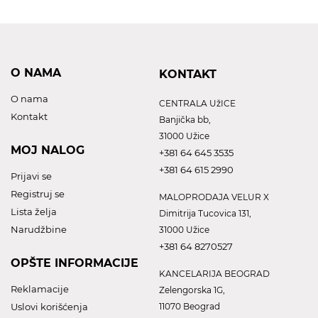
O NAMA
KONTAKT
O nama
CENTRALA UžICE
Kontakt
Banjička bb,
31000 Užice
MOJ NALOG
+381 64 645 3535
+381 64 615 2990
Prijavi se
Registruj se
MALOPRODAJA VELUR X
Lista želja
Dimitrija Tucovica 131,
Narudžbine
31000 Užice
+381 64 8270527
OPŠTE INFORMACIJE
KANCELARIJA BEOGRAD
Reklamacije
Zelengorska 1G,
Uslovi korišćenja
11070 Beograd