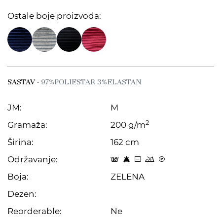
Ostale boje proizvoda:
SASTAV
- 97%POLIESTAR 3%ELASTAN
JM:
M
2
Gramaža:
200 g/m
Širina:
162 cm
Održavanje:
s 8 a m C
Boja:
ZELENA
Dezen:
Reorderable:
Ne