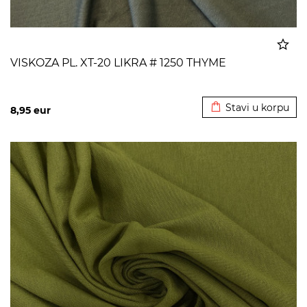
VISKOZA PL. XT-20 LIKRA # 1250 THYME
Dodato u korpu
Stavi u korpu
8,95
eur