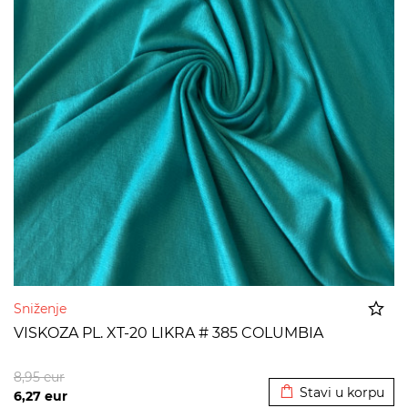
Sniženje
VISKOZA PL. XT-20 LIKRA # 385 COLUMBIA
Dodato u korpu
8,95
eur
Stavi u korpu
6,27
eur