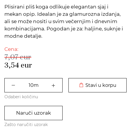
Plisirani pliš koga odlikuje elegantan sjaj i
mekan opip. Idealan je za glamurozna izdanja,
ali se može nositi u svim večernjim i dnevnim
kombinacijama. Pogodan je za: haljine, suknje i
modne detalje.
Cena:
7,07
eur
3,54
eur
DODATO U KORPU
Stavi u korpu
Odaberi količinu
Naruči uzorak
Zašto naručiti uzorak