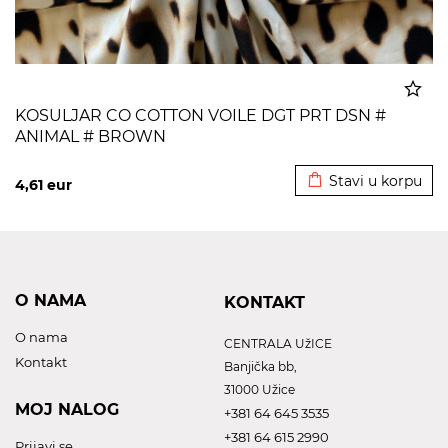
KOSULJAR CO COTTON VOILE DGT PRT DSN #
ANIMAL # BROWN
Dodato u korpu
Stavi u korpu
4,61
eur
O NAMA
KONTAKT
O nama
CENTRALA UžICE
Kontakt
Banjička bb,
31000 Užice
MOJ NALOG
+381 64 645 3535
+381 64 615 2990
Prijavi se