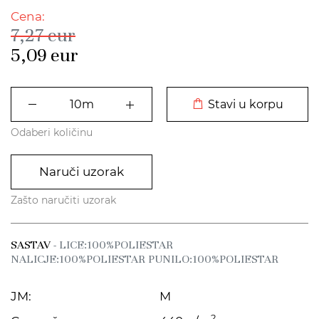
Cena:
7,27
eur
5,09
eur
DODATO U KORPU
Stavi u korpu
Odaberi količinu
Naruči uzorak
Zašto naručiti uzorak
SASTAV
- LICE:100%POLIESTAR
NALICJE:100%POLIESTAR PUNILO:100%POLIESTAR
JM:
M
2