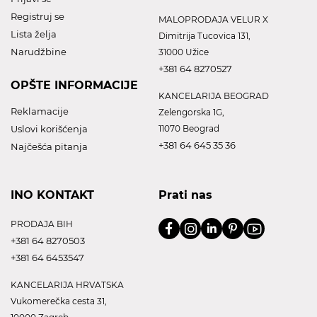
Registruj se
MALOPRODAJA VELUR X
Lista želja
Dimitrija Tucovica 131,
Narudžbine
31000 Užice
+381 64 8270527
OPŠTE INFORMACIJE
KANCELARIJA BEOGRAD
Reklamacije
Zelengorska 1G,
Uslovi korišćenja
11070 Beograd
+381 64 645 35 36
Najčešća pitanja
INO KONTAKT
Prati nas
PRODAJA BIH
+381 64 8270503
+381 64 6453547
KANCELARIJA HRVATSKA
Vukomerečka cesta 31,