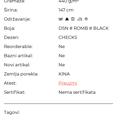
Gramaža:
440 g/m
Širina:
147 cm
Održavanje:
s 8 f o C
Boja:
DSN # ROMB # BLACK
Dezen:
CHECKS
Reorderable:
Ne
Bazni artikal:
Ne
Novi artikal:
Ne
Zemlja porekla:
KINA
Atest:
Preuzmi
Sertifikat:
Nema sertifikata
Tagovi: