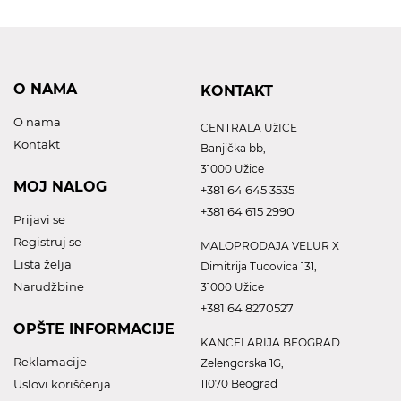
O NAMA
KONTAKT
O nama
CENTRALA UžICE
Kontakt
Banjička bb,
31000 Užice
MOJ NALOG
+381 64 645 3535
+381 64 615 2990
Prijavi se
Registruj se
MALOPRODAJA VELUR X
Lista želja
Dimitrija Tucovica 131,
Narudžbine
31000 Užice
+381 64 8270527
OPŠTE INFORMACIJE
KANCELARIJA BEOGRAD
Reklamacije
Zelengorska 1G,
Uslovi korišćenja
11070 Beograd