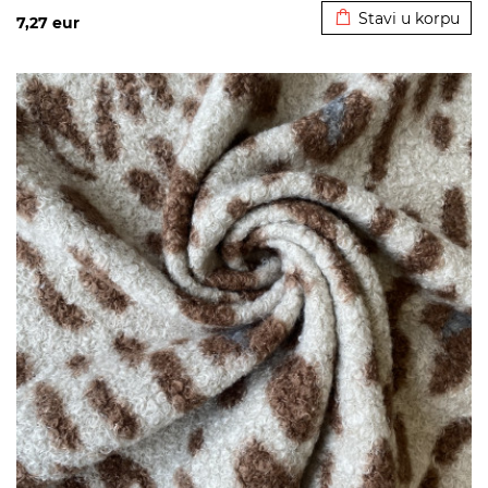
Stavi u korpu
7,27
eur