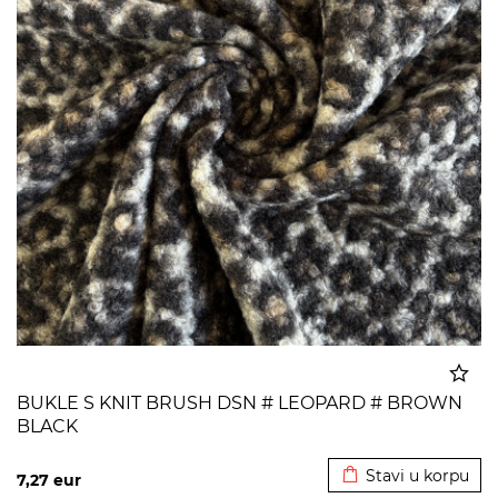
BUKLE S KNIT BRUSH DSN # LEOPARD # BROWN
BLACK
Dodato u korpu
Stavi u korpu
7,27
eur