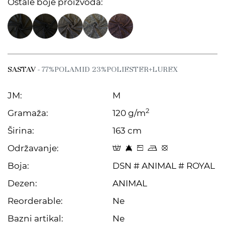
Ostale boje proizvoda:
SASTAV
- 77%POLAMID 23%POLIESTER+LUREX
JM:
M
2
Gramaža:
120 g/m
Širina:
163 cm
Održavanje:
W 8 Z o E
Boja:
DSN # ANIMAL # ROYAL
Dezen:
ANIMAL
Reorderable:
Ne
Bazni artikal:
Ne