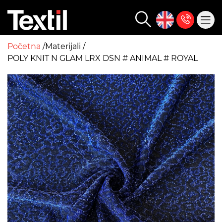
Početna
Materijali
POLY KNIT N GLAM LRX DSN # ANIMAL # ROYAL