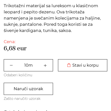
Trikotažni materijal sa lureksom u klasičnom
leopard i pepito dezenu. Ova trikotaža
namenjena je svečanim kolecijama za haljine,
suknje, pantalone. Pored toga koristi se za
šivenje kardigana, tunika, sakoa.
Cena:
6,68
eur
DODATO U KORPU
Stavi u korpu
Odaberi količinu
Naruči uzorak
Zašto naručiti uzorak