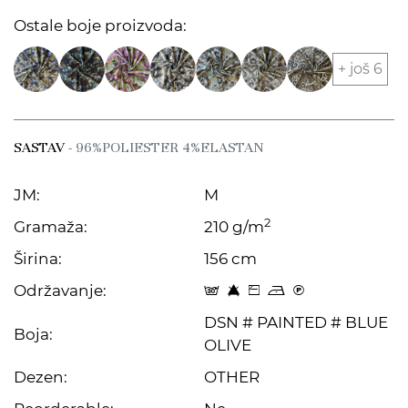
Ostale boje proizvoda:
+ još 6
SASTAV
- 96%POLIESTER 4%ELASTAN
JM:
M
2
Gramaža:
210 g/m
Širina:
156 cm
Održavanje:
s 8 Z o C
DSN # PAINTED # BLUE
Boja:
OLIVE
Dezen:
OTHER