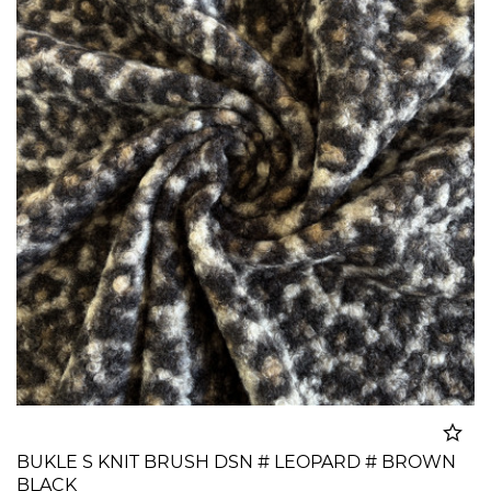
BUKLE S KNIT BRUSH DSN # LEOPARD # BROWN
BLACK