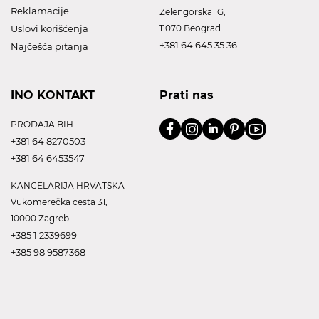
Reklamacije
Zelengorska 1G,
Uslovi korišćenja
11070 Beograd
+381 64 645 35 36
Najčešća pitanja
INO KONTAKT
Prati nas
PRODAJA BIH
+381 64 8270503
+381 64 6453547
KANCELARIJA HRVATSKA
Vukomerečka cesta 31,
10000 Zagreb
+385 1 2339699
+385 98 9587368