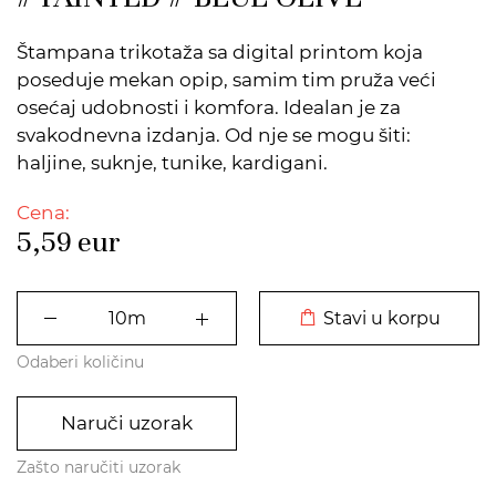
Štampana trikotaža sa digital printom koja
poseduje mekan opip, samim tim pruža veći
osećaj udobnosti i komfora. Idealan je za
svakodnevna izdanja. Od nje se mogu šiti:
haljine, suknje, tunike, kardigani.
Cena:
5,59
eur
DODATO U KORPU
Stavi u korpu
Odaberi količinu
Naruči uzorak
Zašto naručiti uzorak