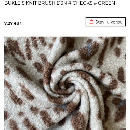
BUKLE S KNIT BRUSH DSN # CHECKS # GREEN
Dodato u korpu
Stavi u korpu
7,27
eur