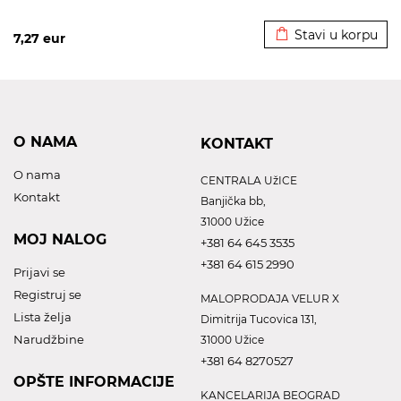
Dodato u korpu
Stavi u korpu
7,27
eur
O NAMA
KONTAKT
O nama
CENTRALA UžICE
Kontakt
Banjička bb,
31000 Užice
MOJ NALOG
+381 64 645 3535
+381 64 615 2990
Prijavi se
Registruj se
MALOPRODAJA VELUR X
Lista želja
Dimitrija Tucovica 131,
Narudžbine
31000 Užice
+381 64 8270527
OPŠTE INFORMACIJE
KANCELARIJA BEOGRAD