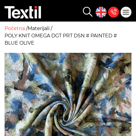
Početna
Materijali
POLY KNIT OMEGA DGT PRT DSN # PAINTED #
BLUE OLIVE