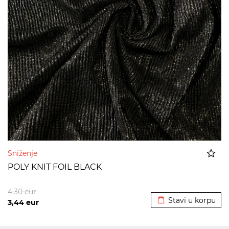
Sniženje
POLY KNIT FOIL BLACK
Dodato u korpu
4,30
eur
Stavi u korpu
3,44
eur