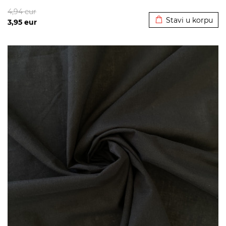
Dodato u korpu
4,94
eur
Stavi u korpu
3,95
eur