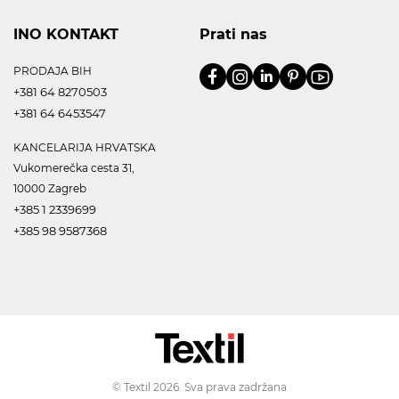
INO KONTAKT
Prati nas
PRODAJA BIH
+381 64 8270503
+381 64 6453547
KANCELARIJA HRVATSKA
Vukomerečka cesta 31,
10000 Zagreb
+385 1 2339699
+385 98 9587368
© Textil 2026. Sva prava zadržana