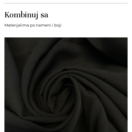
Kombinuj sa
Materijalima po nameni i boji