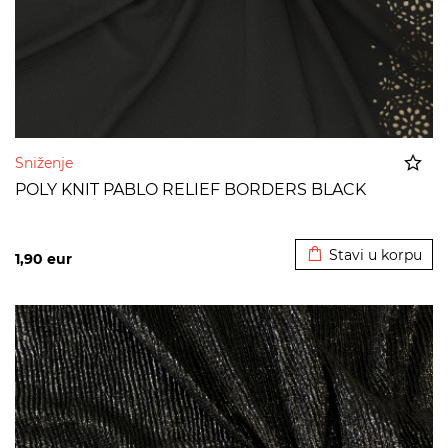
Sniženje
POLY KNIT PABLO RELIEF BORDERS BLACK
Dodato u korpu
Stavi u korpu
1,90
eur