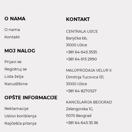
O NAMA
KONTAKT
O nama
CENTRALA UžICE
Kontakt
Banjička bb,
31000 Užice
MOJ NALOG
+381 64 645 3535
+381 64 615 2990
Prijavi se
Registruj se
MALOPRODAJA VELUR X
Lista želja
Dimitrija Tucovica 131,
Narudžbine
31000 Užice
+381 64 8270527
OPŠTE INFORMACIJE
KANCELARIJA BEOGRAD
Reklamacije
Zelengorska 1G,
Uslovi korišćenja
11070 Beograd
+381 64 645 35 36
Najčešća pitanja