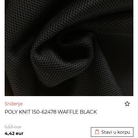
Sniženje
POLY KNIT 150-62478 WAFFLE BLACK
Dodato u korpu
5,53
eur
Stavi u korpu
4,42
eur