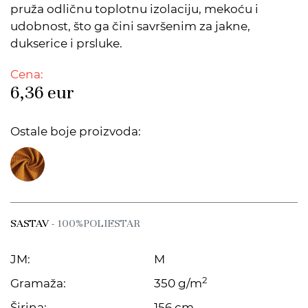
pruža odličnu toplotnu izolaciju, mekoću i
udobnost, što ga čini savršenim za jakne,
dukserice i prsluke.
Cena:
6,36
eur
Ostale boje proizvoda:
SASTAV
- 100%POLIESTAR
JM:
M
2
Gramaža:
350 g/m
Širina:
156 cm