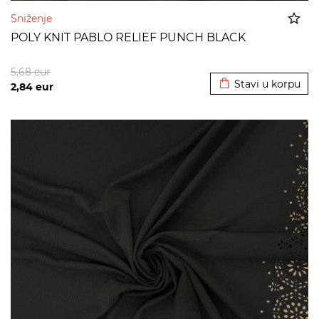
Sniženje
POLY KNIT PABLO RELIEF PUNCH BLACK
Dodato u korpu
5,68
eur
Stavi u korpu
2,84
eur