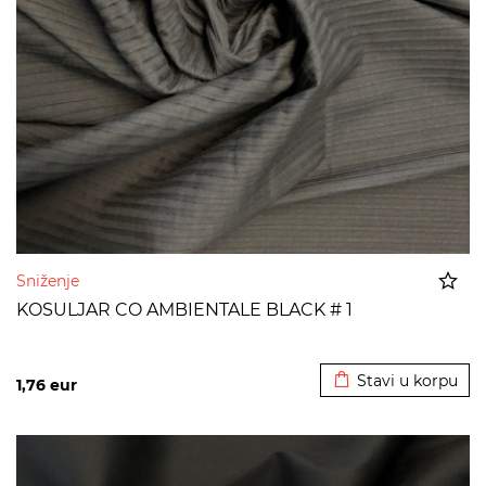
Sniženje
KOSULJAR CO AMBIENTALE BLACK # 1
Dodato u korpu
Stavi u korpu
1,76
eur