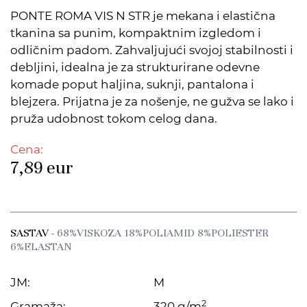
PONTE ROMA VIS N STR je mekana i elastična
tkanina sa punim, kompaktnim izgledom i
odličnim padom. Zahvaljujući svojoj stabilnosti i
debljini, idealna je za strukturirane odevne
komade poput haljina, suknji, pantalona i
blejzera. Prijatna je za nošenje, ne gužva se lako i
pruža udobnost tokom celog dana.
Cena:
7,89
eur
SASTAV
- 68%VISKOZA 18%POLIAMID 8%POLIESTER
6%ELASTAN
JM:
M
2
Gramaža:
320 g/m