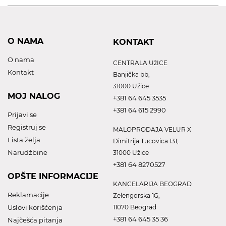
O NAMA
KONTAKT
O nama
CENTRALA UžICE
Kontakt
Banjička bb,
31000 Užice
MOJ NALOG
+381 64 645 3535
+381 64 615 2990
Prijavi se
Registruj se
MALOPRODAJA VELUR X
Lista želja
Dimitrija Tucovica 131,
Narudžbine
31000 Užice
+381 64 8270527
OPŠTE INFORMACIJE
KANCELARIJA BEOGRAD
Reklamacije
Zelengorska 1G,
Uslovi korišćenja
11070 Beograd
+381 64 645 35 36
Najčešća pitanja