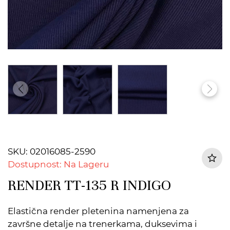
SKU: 02016085-2590
Dostupnost: Na Lageru
RENDER TT-135 R INDIGO
Elastična render pletenina namenjena za
završne detalje na trenerkama, duksevima i