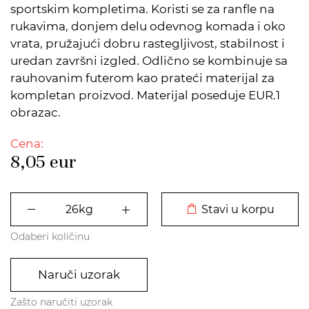
sportskim kompletima. Koristi se za ranfle na
rukavima, donjem delu odevnog komada i oko
vrata, pružajući dobru rastegljivost, stabilnost i
uredan završni izgled. Odlično se kombinuje sa
rauhovanim futerom kao prateći materijal za
kompletan proizvod. Materijal poseduje EUR.1
obrazac.
Cena:
8,05
eur
DODATO U KORPU
Stavi u korpu
Odaberi količinu
Naruči uzorak
Zašto naručiti uzorak