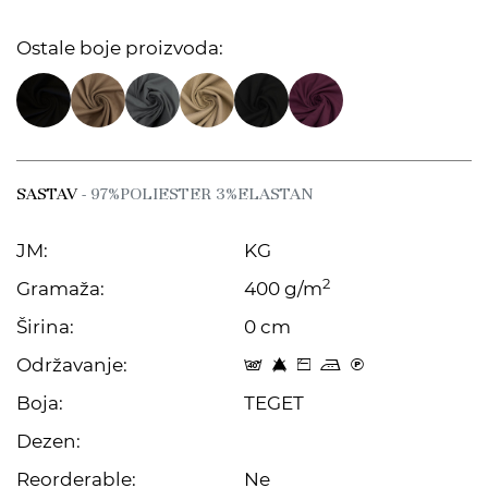
Ostale boje proizvoda:
SASTAV
- 97%POLIESTER 3%ELASTAN
JM:
KG
2
Gramaža:
400 g/m
Širina:
0 cm
Održavanje:
t 8 Z p C
Boja:
TEGET
Dezen:
Reorderable:
Ne