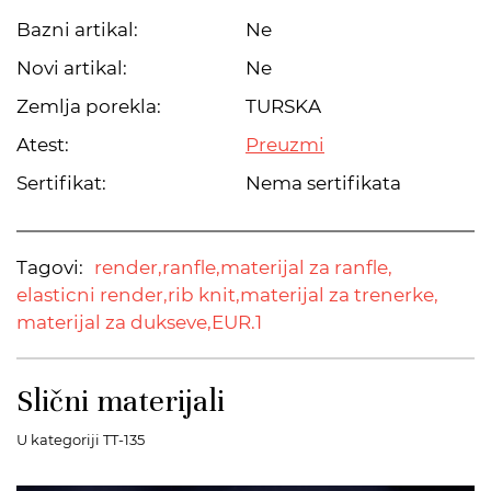
Bazni artikal:
Ne
Novi artikal:
Ne
Zemlja porekla:
TURSKA
Atest:
Preuzmi
Sertifikat:
Nema sertifikata
Tagovi:
render,
ranfle,
materijal za ranfle,
elasticni render,
rib knit,
materijal za trenerke,
materijal za dukseve,
EUR.1
Slični materijali
U kategoriji TT-135