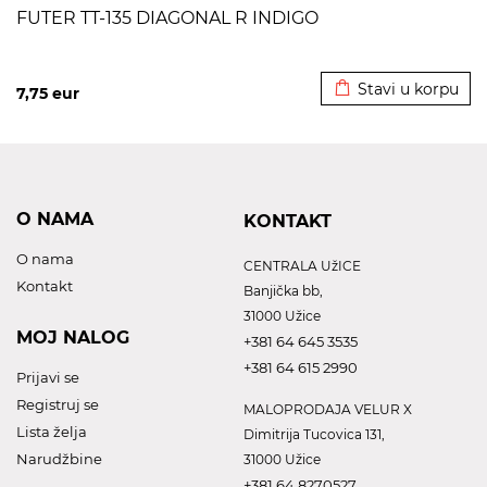
FUTER TT-135 DIAGONAL R INDIGO
Dodato u korpu
Stavi u korpu
7,75
eur
O NAMA
KONTAKT
O nama
CENTRALA UžICE
Kontakt
Banjička bb,
31000 Užice
MOJ NALOG
+381 64 645 3535
+381 64 615 2990
Prijavi se
Registruj se
MALOPRODAJA VELUR X
Lista želja
Dimitrija Tucovica 131,
Narudžbine
31000 Užice
+381 64 8270527