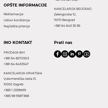
OPŠTE INFORMACIJE
KANCELARIJA BEOGRAD
Reklamacije
Zelengorska 1G,
Uslovi korišćenja
11070 Beograd
+381 64 645 35 36
Najčešća pitanja
INO KONTAKT
Prati nas
PRODAJA BIH
+381 64 8270503
+381 64 6453547
KANCELARIJA HRVATSKA
Vukomerečka cesta 31,
10000 Zagreb
+385 1 2339699
+385 98 9587368