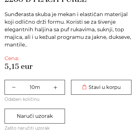
Sunđerasta skuba je mekan i elastičan materijal
koji odlično drži formu. Koristi se za šivenje
elegantnih haljina sa puf rukavima, suknji, top
majica, ali i u kežual programu za jakne, dukseve,
mantile..
Cena:
5,15
eur
DODATO U KORPU
Stavi u korpu
Odaberi količinu
Naruči uzorak
Zašto naručiti uzorak