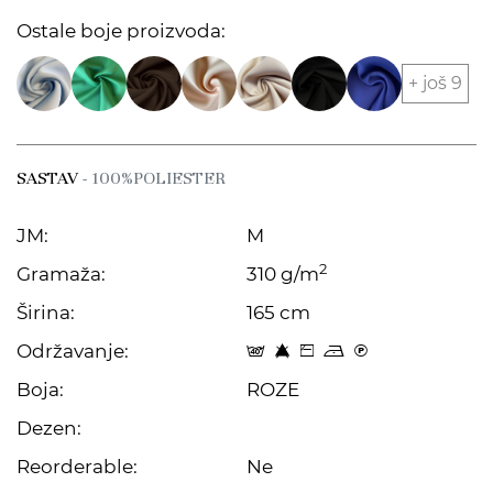
Ostale boje proizvoda:
+ još 9
SASTAV
- 100%POLIESTER
JM:
M
2
Gramaža:
310 g/m
Širina:
165 cm
Održavanje:
t 8 Z o C
Boja:
ROZE
Dezen:
Reorderable:
Ne