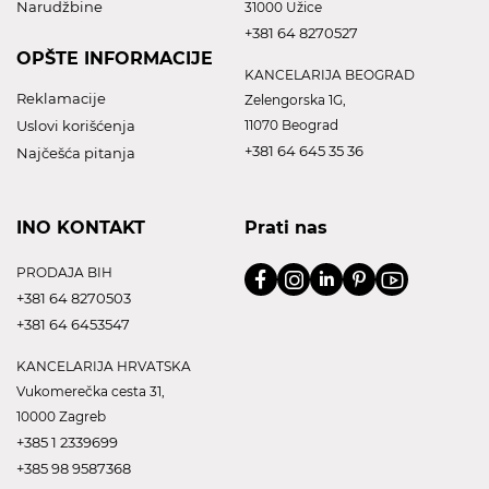
Narudžbine
31000 Užice
+381 64 8270527
OPŠTE INFORMACIJE
KANCELARIJA BEOGRAD
Reklamacije
Zelengorska 1G,
Uslovi korišćenja
11070 Beograd
+381 64 645 35 36
Najčešća pitanja
INO KONTAKT
Prati nas
PRODAJA BIH
+381 64 8270503
+381 64 6453547
KANCELARIJA HRVATSKA
Vukomerečka cesta 31,
10000 Zagreb
+385 1 2339699
+385 98 9587368