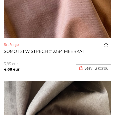
Sniženje
SOMOT 21 W STRECH # 2384 MEERKAT
Dodato u korpu
5,85
eur
Stavi u korpu
4,68
eur