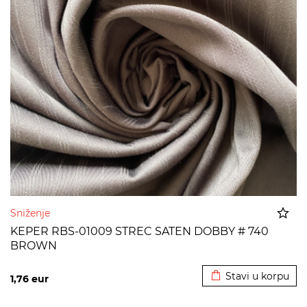
Sniženje
KEPER RBS-01009 STREC SATEN DOBBY # 740
BROWN
Dodato u korpu
Stavi u korpu
1,76
eur