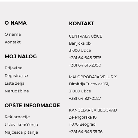
O NAMA
KONTAKT
O nama
CENTRALA UžICE
Kontakt
Banjička bb,
31000 Užice
MOJ NALOG
+381 64 645 3535
+381 64 615 2990
Prijavi se
Registruj se
MALOPRODAJA VELUR X
Lista želja
Dimitrija Tucovica 131,
Narudžbine
31000 Užice
+381 64 8270527
OPŠTE INFORMACIJE
KANCELARIJA BEOGRAD
Reklamacije
Zelengorska 1G,
Uslovi korišćenja
11070 Beograd
+381 64 645 35 36
Najčešća pitanja