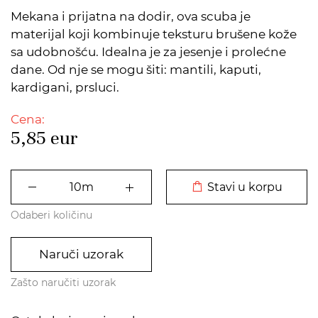
Mekana i prijatna na dodir, ova scuba je
materijal koji kombinuje teksturu brušene kože
sa udobnošću. Idealna je za jesenje i prolećne
dane. Od nje se mogu šiti: mantili, kaputi,
kardigani, prsluci.
Cena:
5,85
eur
DODATO U KORPU
Stavi u korpu
Odaberi količinu
Naruči uzorak
Zašto naručiti uzorak