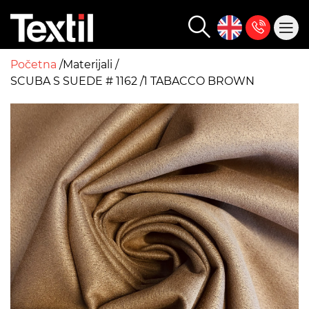
Početna
Materijali
SCUBA S SUEDE # 1162 /1 TABACCO BROWN