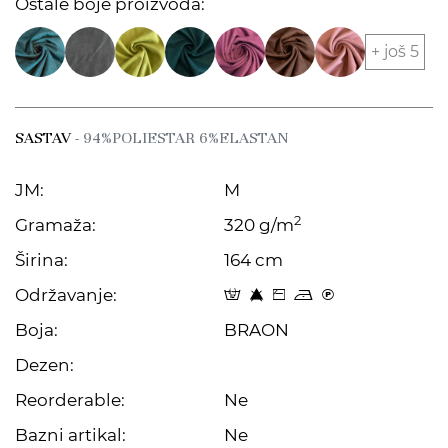
Ostale boje proizvoda:
+ još 5
SASTAV
- 94%POLIESTAR 6%ELASTAN
JM:
M
2
Gramaža:
320 g/m
Širina:
164 cm
Održavanje:
W 8 Z o C
Boja:
BRAON
Dezen:
Reorderable:
Ne
Bazni artikal:
Ne