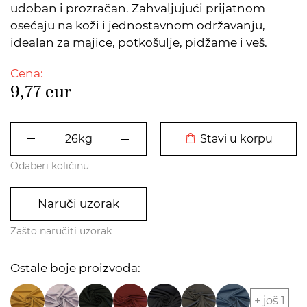
udoban i prozračan. Zahvaljujući prijatnom
osećaju na koži i jednostavnom održavanju,
idealan za majice, potkošulje, pidžame i veš.
Cena:
9,77
eur
DODATO U KORPU
Stavi u korpu
Odaberi količinu
Naruči uzorak
Zašto naručiti uzorak
Ostale boje proizvoda:
+ još 1