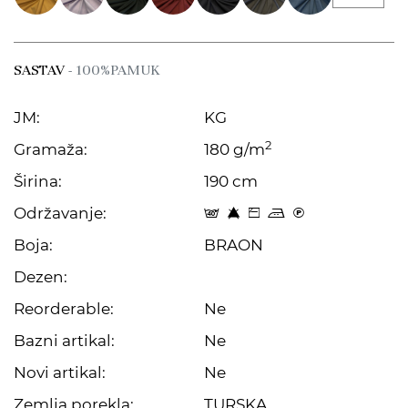
SASTAV
- 100%PAMUK
JM:
KG
2
Gramaža:
180 g/m
Širina:
190 cm
Održavanje:
t 8 Z p C
Boja:
BRAON
Dezen:
Reorderable:
Ne
Bazni artikal:
Ne
Novi artikal:
Ne
Zemlja porekla:
TURSKA