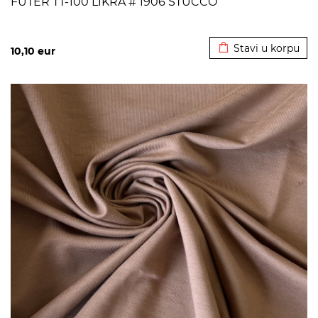
FUTER TT-100 LIKRA # 1906 STUCCO
Dodato u korpu
Stavi u korpu
10,10
eur