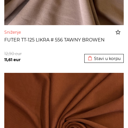
Sniženje
FUTER TT-125 LIKRA # 556 TAWNY BROWEN
Dodato u korpu
12,90
eur
Stavi u korpu
11,61
eur