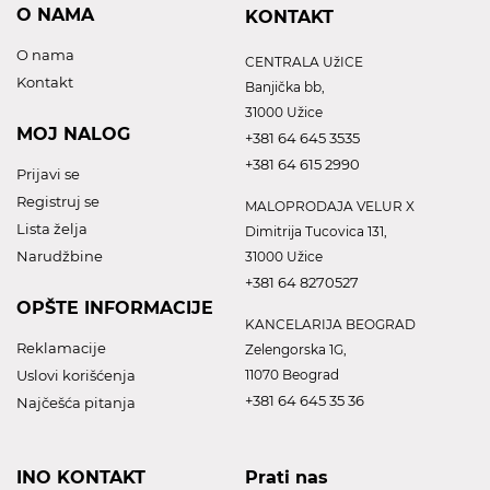
O NAMA
KONTAKT
O nama
CENTRALA UžICE
Kontakt
Banjička bb,
31000 Užice
MOJ NALOG
+381 64 645 3535
+381 64 615 2990
Prijavi se
Registruj se
MALOPRODAJA VELUR X
Lista želja
Dimitrija Tucovica 131,
Narudžbine
31000 Užice
+381 64 8270527
OPŠTE INFORMACIJE
KANCELARIJA BEOGRAD
Reklamacije
Zelengorska 1G,
Uslovi korišćenja
11070 Beograd
+381 64 645 35 36
Najčešća pitanja
INO KONTAKT
Prati nas