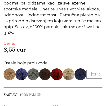
podmajica, pidžama, kao i za sve ležerne
sportske modele. Unesite u vaš život više lakoće,
udobnosti i jednostavnosti. Pamučna pletenina
sa prirodnim istezanjem koju karakteriše mekan
opip. Sastav je 100% pamuk. Lako se održava i ne
gužva.
Cena:
8,55
eur
Ostale boje proizvoda:
+ još 13
SASTAV
- 100%PAMUK