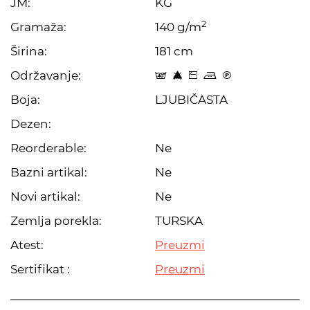
JM:
KG
2
Gramaža:
140 g/m
Širina:
181 cm
Održavanje:
t 8 Z p C
Boja:
LJUBIČASTA
Dezen:
Reorderable:
Ne
Bazni artikal:
Ne
Novi artikal:
Ne
Zemlja porekla:
TURSKA
Atest:
Preuzmi
Sertifikat :
Preuzmi