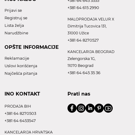
+381 64 645 3535
+381 64 615 2990
Prijavi se
Registruj se
MALOPRODAJA VELUR X
Lista želja
Dimitrija Tucovica 131,
Narudžbine
31000 Užice
+381 64 8270527
OPŠTE INFORMACIJE
KANCELARIJA BEOGRAD
Reklamacije
Zelengorska 1G,
Uslovi korišćenja
11070 Beograd
+381 64 645 35 36
Najčešća pitanja
INO KONTAKT
Prati nas
PRODAJA BIH
+381 64 8270503
+381 64 6453547
KANCELARIJA HRVATSKA