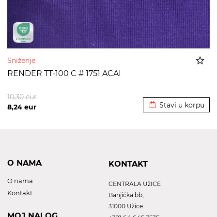
Sniženje
RENDER TT-100 C # 1751 ACAI
Dodato u korpu
10,30
eur
Stavi u korpu
8,24
eur
O NAMA
KONTAKT
O nama
CENTRALA UžICE
Kontakt
Banjička bb,
31000 Užice
MOJ NALOG