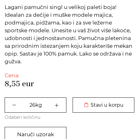
Lagani pamučni singl u velikoj paleti boja!
Idealan za dečije i muške modele majica,
podmajica, pidžama, kao i za sve ležerne
sportske modele. Unesite u vaš život više lakoće,
udobnosti i jednostavnosti. Pamučna pletenina
sa prirodnim istezanjem koju karakteriše mekan
opip. Sastav je 100% pamuk. Lako se održava i ne
gužva.
Cena:
8,55
eur
DODATO U KORPU
Stavi u korpu
Odaberi količinu
Naruči uzorak