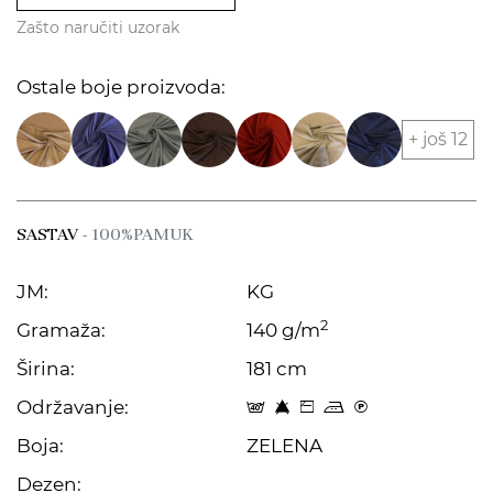
Zašto naručiti uzorak
Ostale boje proizvoda:
+ još 12
SASTAV
- 100%PAMUK
JM:
KG
2
Gramaža:
140 g/m
Širina:
181 cm
Održavanje:
t 8 Z p C
Boja:
ZELENA
Dezen: