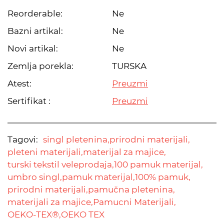
Reorderable:
Ne
Bazni artikal:
Ne
Novi artikal:
Ne
Zemlja porekla:
TURSKA
Atest:
Preuzmi
Sertifikat :
Preuzmi
Tagovi:
singl pletenina,
prirodni materijali,
pleteni materijali,
materijal za majice,
turski tekstil veleprodaja,
100 pamuk materijal,
umbro singl,
pamuk materijal,
100% pamuk,
prirodni materijali,
pamučna pletenina,
materijali za majice,
Pamucni Materijali,
OEKO-TEX®,
OEKO TEX