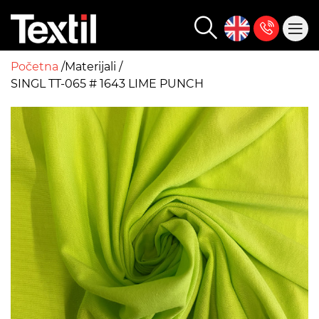
Početna
Materijali
SINGL TT-065 # 1643 LIME PUNCH