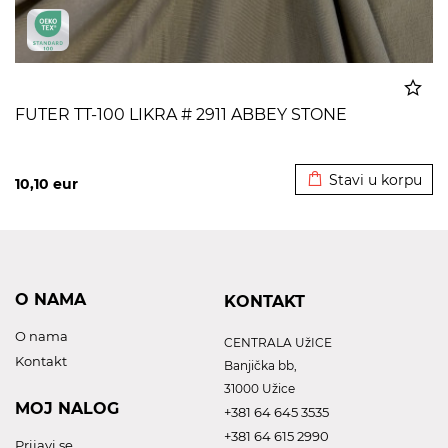
FUTER TT-100 LIKRA # 2911 ABBEY STONE
Dodato u korpu
Stavi u korpu
10,10
eur
O NAMA
KONTAKT
O nama
CENTRALA UžICE
Kontakt
Banjička bb,
31000 Užice
MOJ NALOG
+381 64 645 3535
+381 64 615 2990
Prijavi se