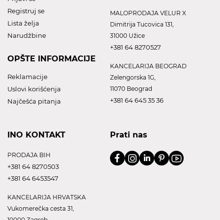
Registruj se
MALOPRODAJA VELUR X
Lista želja
Dimitrija Tucovica 131,
Narudžbine
31000 Užice
+381 64 8270527
OPŠTE INFORMACIJE
KANCELARIJA BEOGRAD
Reklamacije
Zelengorska 1G,
Uslovi korišćenja
11070 Beograd
+381 64 645 35 36
Najčešća pitanja
INO KONTAKT
Prati nas
PRODAJA BIH
+381 64 8270503
+381 64 6453547
KANCELARIJA HRVATSKA
Vukomerečka cesta 31,
10000 Zagreb