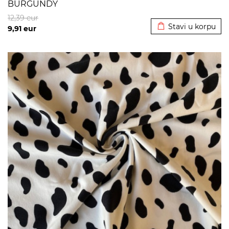
BURGUNDY
Dodato u korpu
12,39
eur
Stavi u korpu
9,91
eur