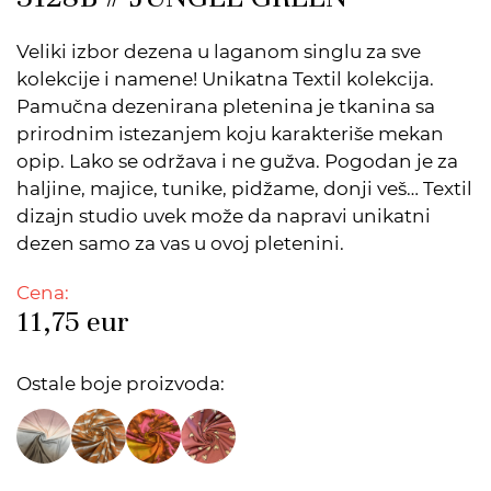
Veliki izbor dezena u laganom singlu za sve
kolekcije i namene! Unikatna Textil kolekcija.
Pamučna dezenirana pletenina je tkanina sa
prirodnim istezanjem koju karakteriše mekan
opip. Lako se održava i ne gužva. Pogodan je za
haljine, majice, tunike, pidžame, donji veš… Textil
dizajn studio uvek može da napravi unikatni
dezen samo za vas u ovoj pletenini.
Cena:
11,75
eur
Ostale boje proizvoda: