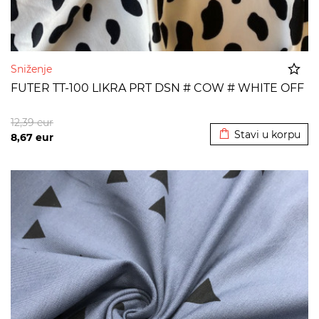
Sniženje
FUTER TT-100 LIKRA PRT DSN # COW # WHITE OFF
Dodato u korpu
12,39
eur
Stavi u korpu
8,67
eur