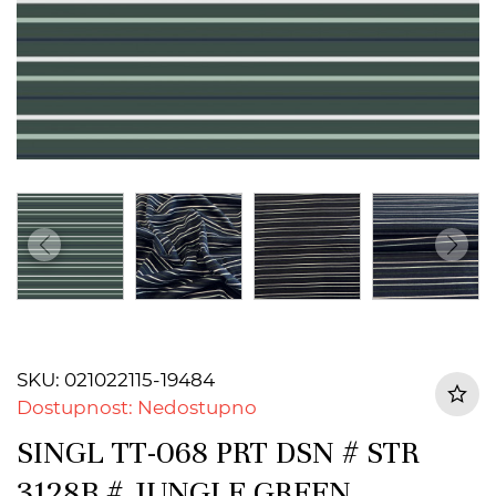
SKU: 021022115-19484
Dostupnost: Nedostupno
SINGL TT-068 PRT DSN # STR
3128B # JUNGLE GREEN