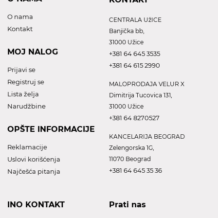
O nama
CENTRALA UžICE
Kontakt
Banjička bb,
31000 Užice
MOJ NALOG
+381 64 645 3535
+381 64 615 2990
Prijavi se
Registruj se
MALOPRODAJA VELUR X
Lista želja
Dimitrija Tucovica 131,
Narudžbine
31000 Užice
+381 64 8270527
OPŠTE INFORMACIJE
KANCELARIJA BEOGRAD
Reklamacije
Zelengorska 1G,
Uslovi korišćenja
11070 Beograd
+381 64 645 35 36
Najčešća pitanja
INO KONTAKT
Prati nas