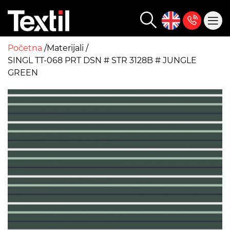
Početna
Materijali
SINGL TT-068 PRT DSN # STR 3128B # JUNGLE
GREEN