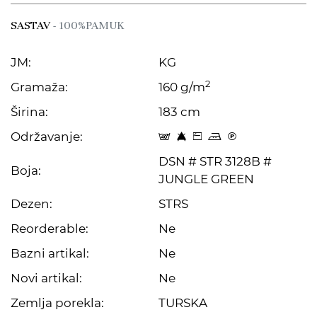
SASTAV
- 100%PAMUK
JM:
KG
2
Gramaža:
160 g/m
Širina:
183 cm
Održavanje:
t 8 Z p C
DSN # STR 3128B #
Boja:
JUNGLE GREEN
Dezen:
STRS
Reorderable:
Ne
Bazni artikal:
Ne
Novi artikal:
Ne
Zemlja porekla:
TURSKA