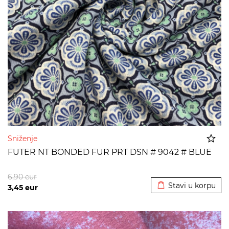
Sniženje
FUTER NT BONDED FUR PRT DSN # 9042 # BLUE
Dodato u korpu
6,90
eur
Stavi u korpu
3,45
eur