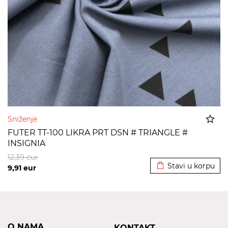
Sniženje
FUTER TT-100 LIKRA PRT DSN # TRIANGLE #
INSIGNIA
Dodato u korpu
12,39
eur
Stavi u korpu
9,91
eur
O NAMA
KONTAKT