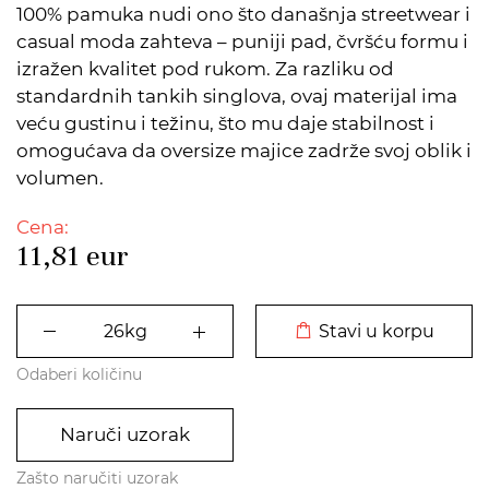
100% pamuka nudi ono što današnja streetwear i
casual moda zahteva – puniji pad, čvršću formu i
izražen kvalitet pod rukom. Za razliku od
standardnih tankih singlova, ovaj materijal ima
veću gustinu i težinu, što mu daje stabilnost i
omogućava da oversize majice zadrže svoj oblik i
volumen.
Cena:
11,81
eur
DODATO U KORPU
Stavi u korpu
Odaberi količinu
Naruči uzorak
Zašto naručiti uzorak