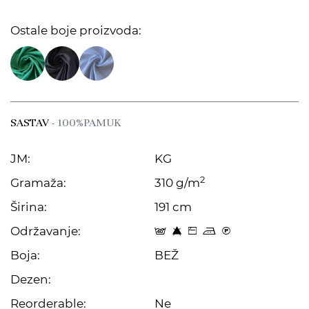
Ostale boje proizvoda:
SASTAV
- 100%PAMUK
JM:
KG
2
Gramaža:
310 g/m
Širina:
191 cm
Održavanje:
t 8 Z p C
Boja:
BEŽ
Dezen:
Reorderable:
Ne