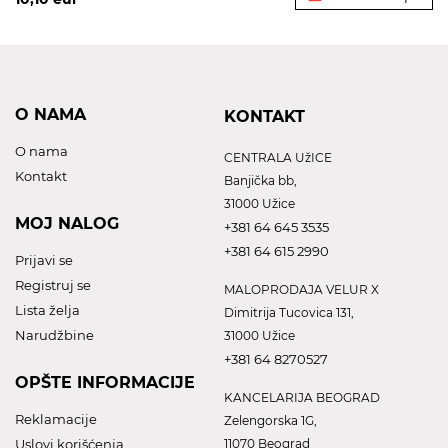
O NAMA
KONTAKT
O nama
CENTRALA UžICE
Kontakt
Banjička bb,
31000 Užice
MOJ NALOG
+381 64 645 3535
+381 64 615 2990
Prijavi se
Registruj se
MALOPRODAJA VELUR X
Lista želja
Dimitrija Tucovica 131,
Narudžbine
31000 Užice
+381 64 8270527
OPŠTE INFORMACIJE
KANCELARIJA BEOGRAD
Reklamacije
Zelengorska 1G,
Uslovi korišćenja
11070 Beograd