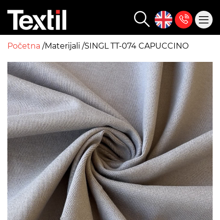
Početna
Materijali
SINGL TT-074 CAPUCCINO