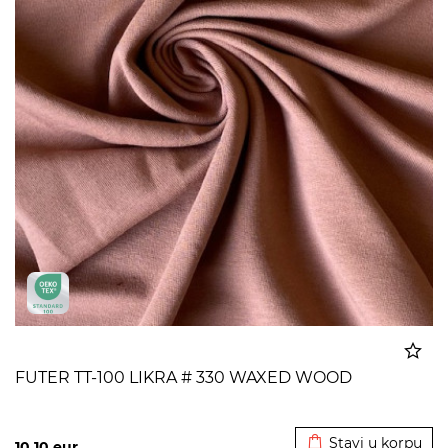
FUTER TT-100 LIKRA # 330 WAXED WOOD
Dodato u korpu
Stavi u korpu
10,10
eur