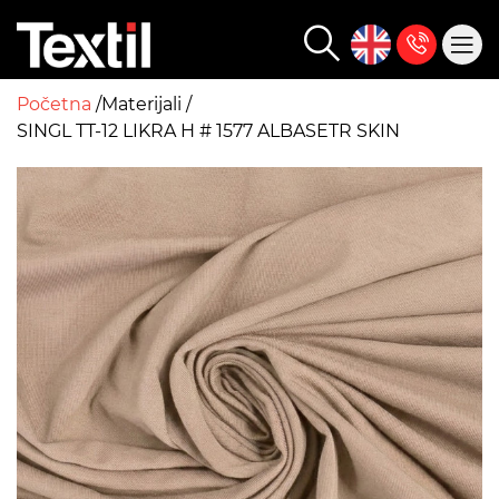
Početna
Materijali
SINGL TT-12 LIKRA H # 1577 ALBASETR SKIN