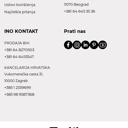
Uslovi korišćenja
11070 Beograd
+381 64 645 35 36
Najčešća pitanja
INO KONTAKT
Prati nas
PRODAJA BIH
+381 64 8270503
+381 64 6453547
KANCELARIJA HRVATSKA
Vukomerečka cesta 31,
10000 Zagreb
+385 1 2339699
+385 98 9587368