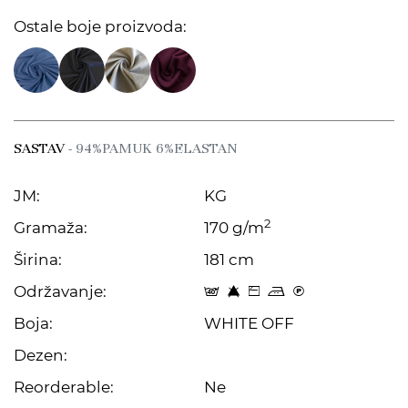
Ostale boje proizvoda:
SASTAV
- 94%PAMUK 6%ELASTAN
JM:
KG
2
Gramaža:
170 g/m
Širina:
181 cm
Održavanje:
t 8 Z p C
Boja:
WHITE OFF
Dezen:
Reorderable:
Ne