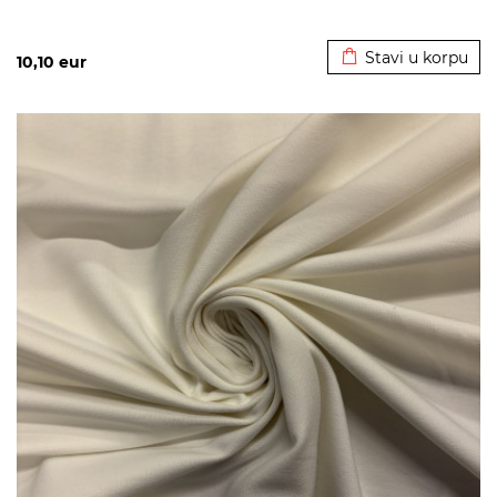
Dodato u korpu
Stavi u korpu
10,10
eur