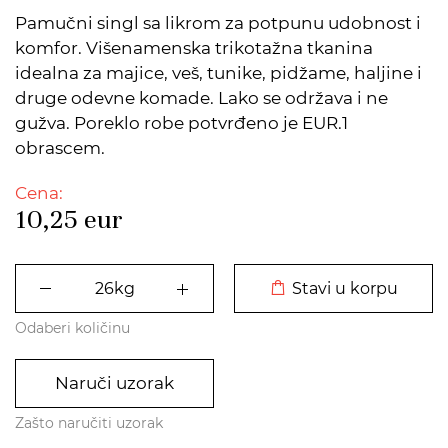
Pamučni singl sa likrom za potpunu udobnost i
komfor. Višenamenska trikotažna tkanina
idealna za majice, veš, tunike, pidžame, haljine i
druge odevne komade. Lako se održava i ne
gužva. Poreklo robe potvrđeno je EUR.1
obrascem.
Cena:
10,25
eur
DODATO U KORPU
Stavi u korpu
Odaberi količinu
Naruči uzorak
Zašto naručiti uzorak