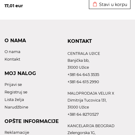
Stavi u korpu
17,01
eur
O NAMA
KONTAKT
O nama
CENTRALA UžICE
Kontakt
Banjička bb,
31000 Užice
MOJ NALOG
+381 64 645 3535
+381 64 615 2990
Prijavi se
Registruj se
MALOPRODAJA VELUR X
Lista želja
Dimitrija Tucovica 131,
Narudžbine
31000 Užice
+381 64 8270527
OPŠTE INFORMACIJE
KANCELARIJA BEOGRAD
Reklamacije
Zelengorska 1G,