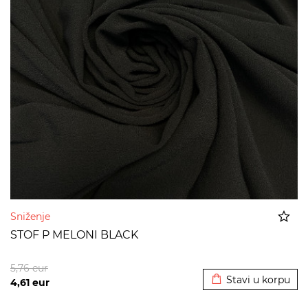
Sniženje
STOF P MELONI BLACK
Dodato u korpu
5,76
eur
Stavi u korpu
4,61
eur