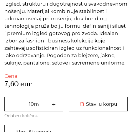
izgled, strukturu i dugotrajnost u svakodnevnom
nošenju. Materijal kombinuje stabilnost i
udoban osećaj pri nošenju, dok bonding
tehnologija pruža bolju formu, definisaniji siluet
i premium izgled gotovog proizvoda. Idealan
izbor za fashion i business kolekcije koje
zahtevaju sofisticiran izgled uz funkcionalnost i
lako održavanje. Pogodan za blejzere, jakne,
suknje, pantalone, setove i savremene uniforme.
Cena:
7,60
eur
DODATO U KORPU
Stavi u korpu
Odaberi količinu