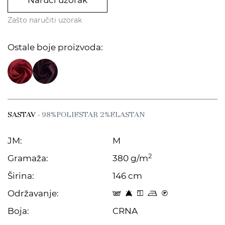
Naruči uzorak
Zašto naručiti uzorak
Ostale boje proizvoda:
SASTAV
- 98%POLIESTAR 2%ELASTAN
JM:
M
2
Gramaža:
380 g/m
Širina:
146 cm
Održavanje:
s 8 y o C
Boja:
CRNA