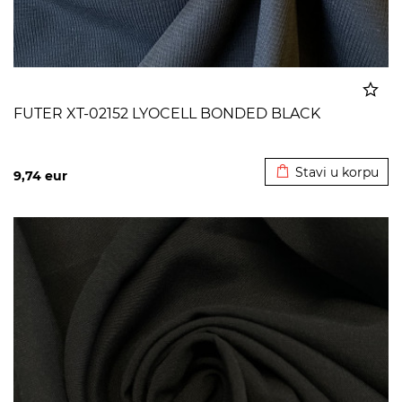
FUTER XT-02152 LYOCELL BONDED BLACK
Dodato u korpu
Stavi u korpu
9,74
eur