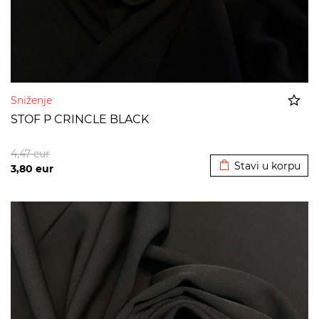
Sniženje
STOF P CRINCLE BLACK
Dodato u korpu
4,47
eur
Stavi u korpu
3,80
eur