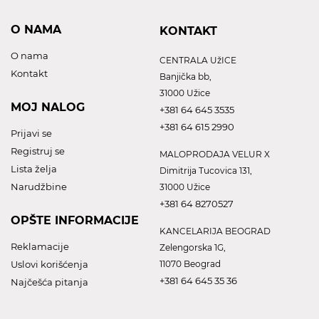
O NAMA
KONTAKT
O nama
CENTRALA UžICE
Kontakt
Banjička bb,
31000 Užice
MOJ NALOG
+381 64 645 3535
+381 64 615 2990
Prijavi se
Registruj se
MALOPRODAJA VELUR X
Lista želja
Dimitrija Tucovica 131,
Narudžbine
31000 Užice
+381 64 8270527
OPŠTE INFORMACIJE
KANCELARIJA BEOGRAD
Reklamacije
Zelengorska 1G,
Uslovi korišćenja
11070 Beograd
+381 64 645 35 36
Najčešća pitanja