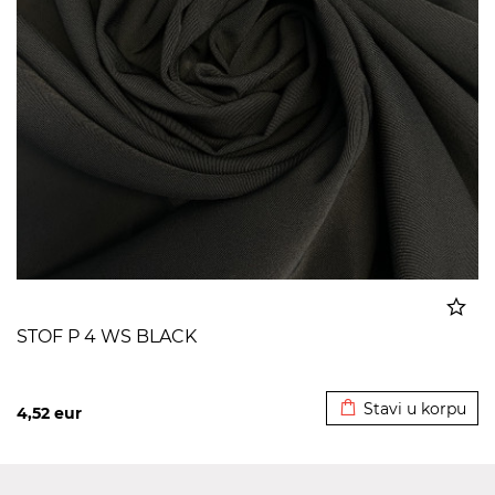
STOF P 4 WS BLACK
Dodato u korpu
Stavi u korpu
4,52
eur