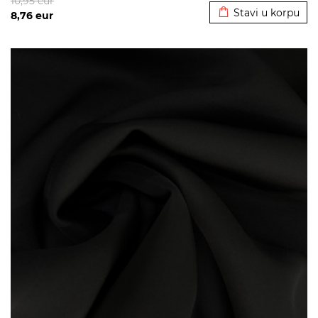
10,95
eur
Stavi u korpu
8,76
eur