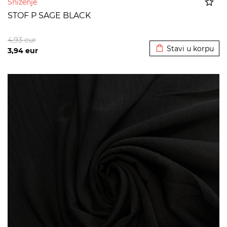
Sniženje
STOF P SAGE BLACK
Dodato u korpu
4,93
eur
Stavi u korpu
3,94
eur