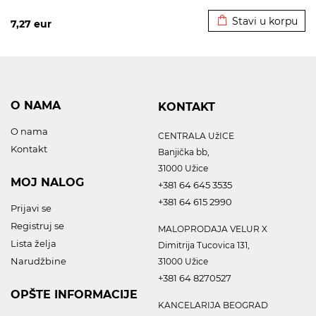
Dodato u korpu
Stavi u korpu
7,27
eur
O NAMA
KONTAKT
O nama
CENTRALA UžICE
Kontakt
Banjička bb,
31000 Užice
MOJ NALOG
+381 64 645 3535
+381 64 615 2990
Prijavi se
Registruj se
MALOPRODAJA VELUR X
Lista želja
Dimitrija Tucovica 131,
Narudžbine
31000 Užice
+381 64 8270527
OPŠTE INFORMACIJE
KANCELARIJA BEOGRAD