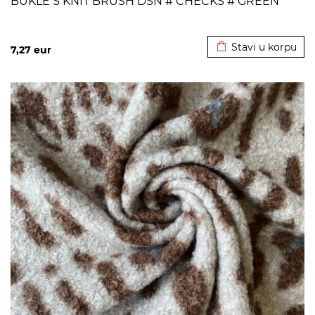
BUKLE S KNIT BRUSH DSN # CHECKS # GREEN
Dodato u korpu
Stavi u korpu
7,27
eur