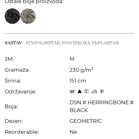
Ostale boje proizvoda:
SASTAV
- 87%POLIESTAR 10%VISKOZA 3%ELASTAN
JM:
M
2
Gramaža:
230 g/m
Širina:
151 cm
Održavanje:
s 8 y o C
DSN # HERRINGBONE #
Boja:
BLACK
Dezen:
GEOMETRIC
Reorderable:
Ne