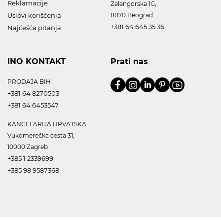
Reklamacije
Zelengorska 1G,
Uslovi korišćenja
11070 Beograd
+381 64 645 35 36
Najčešća pitanja
INO KONTAKT
Prati nas
PRODAJA BIH
+381 64 8270503
+381 64 6453547
KANCELARIJA HRVATSKA
Vukomerečka cesta 31,
10000 Zagreb
+385 1 2339699
+385 98 9587368