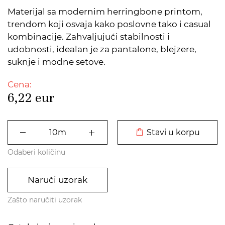
Materijal sa modernim herringbone printom,
trendom koji osvaja kako poslovne tako i casual
kombinacije. Zahvaljujući stabilnosti i
udobnosti, idealan je za pantalone, blejzere,
suknje i modne setove.
Cena:
6,22
eur
DODATO U KORPU
Stavi u korpu
Odaberi količinu
Naruči uzorak
Zašto naručiti uzorak