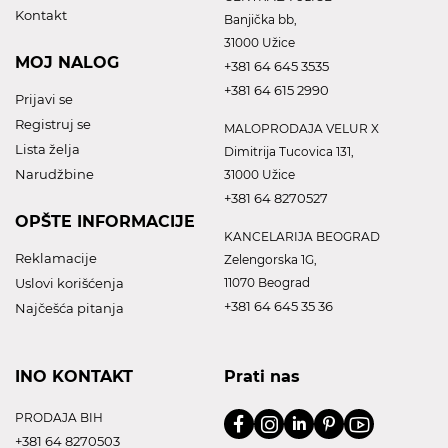
Kontakt
Banjička bb,
31000 Užice
MOJ NALOG
+381 64 645 3535
+381 64 615 2990
Prijavi se
Registruj se
MALOPRODAJA VELUR X
Lista želja
Dimitrija Tucovica 131,
Narudžbine
31000 Užice
+381 64 8270527
OPŠTE INFORMACIJE
KANCELARIJA BEOGRAD
Reklamacije
Zelengorska 1G,
Uslovi korišćenja
11070 Beograd
+381 64 645 35 36
Najčešća pitanja
INO KONTAKT
Prati nas
PRODAJA BIH
+381 64 8270503