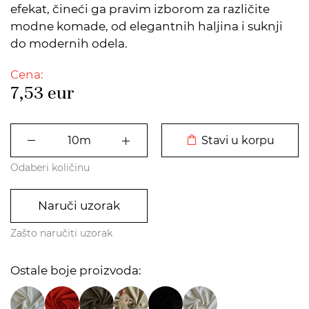
efekat, čineći ga pravim izborom za različite
modne komade, od elegantnih haljina i suknji
do modernih odela.
Cena:
7,53
eur
DODATO U KORPU
Stavi u korpu
Odaberi količinu
Naruči uzorak
Zašto naručiti uzorak
Ostale boje proizvoda: