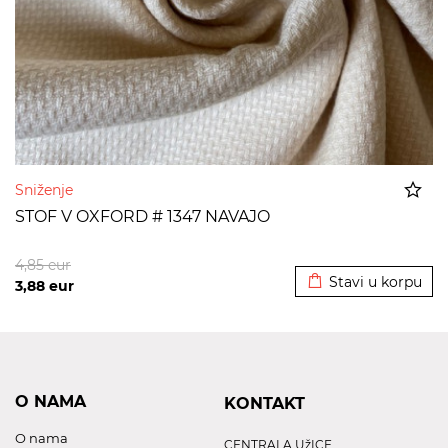
Sniženje
STOF V OXFORD # 1347 NAVAJO
Dodato u korpu
4,85
eur
Stavi u korpu
3,88
eur
O NAMA
KONTAKT
O nama
CENTRALA UžICE