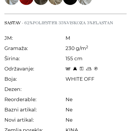
SASTAV
- 62%POLIESTER 35%VISKOZA 3%ELASTAN
JM:
M
2
Gramaža:
230 g/m
Širina:
155 cm
Održavanje:
s 8 y o C
Boja:
WHITE OFF
Dezen:
Reorderable:
Ne
Bazni artikal:
Ne
Novi artikal:
Ne
Zemlja porekla:
KINA