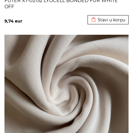
FUTER XT-02152 LYOCELL BONDED FUR WHITE
OFF
Dodato u korpu
Stavi u korpu
9,74
eur