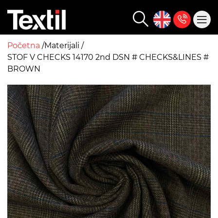
Početna
Materijali
STOF V CHECKS 14170 2nd DSN # CHECKS&LINES #
BROWN