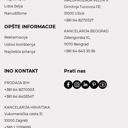
MALOPRODAJA VELUR X
Lista želja
Dimitrija Tucovica 131,
Narudžbine
31000 Užice
+381 64 8270527
OPŠTE INFORMACIJE
KANCELARIJA BEOGRAD
Reklamacije
Zelengorska 1G,
Uslovi korišćenja
11070 Beograd
+381 64 645 35 36
Najčešća pitanja
INO KONTAKT
Prati nas
PRODAJA BIH
+381 64 8270503
+381 64 6453547
KANCELARIJA HRVATSKA
Vukomerečka cesta 31,
10000 Zagreb
+385 1 2339699