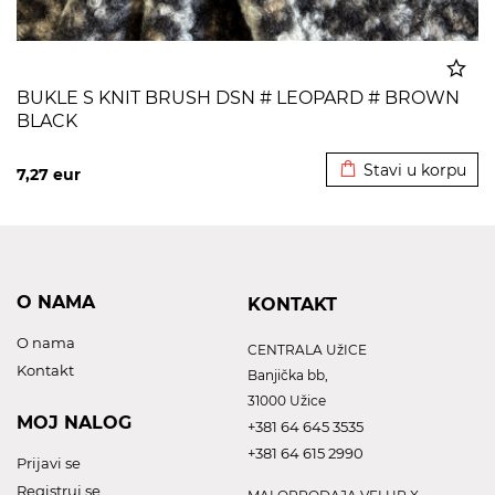
BUKLE S KNIT BRUSH DSN # LEOPARD # BROWN
BLACK
Dodato u korpu
Stavi u korpu
7,27
eur
O NAMA
KONTAKT
O nama
CENTRALA UžICE
Kontakt
Banjička bb,
31000 Užice
MOJ NALOG
+381 64 645 3535
+381 64 615 2990
Prijavi se
Registruj se