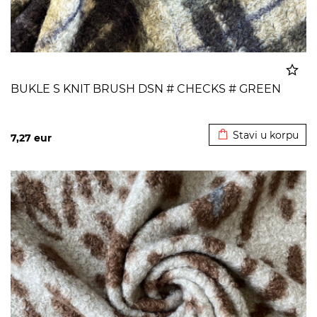
BUKLE S KNIT BRUSH DSN # CHECKS # GREEN
Dodato u korpu
Stavi u korpu
7,27
eur