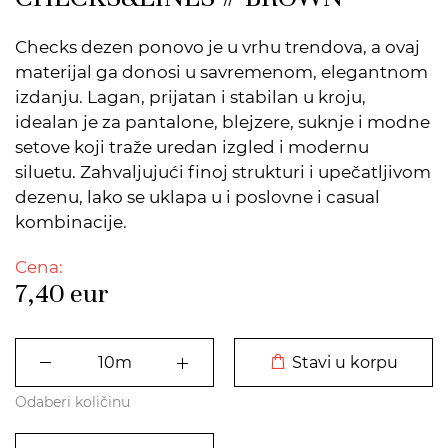
Checks dezen ponovo je u vrhu trendova, a ovaj
materijal ga donosi u savremenom, elegantnom
izdanju. Lagan, prijatan i stabilan u kroju,
idealan je za pantalone, blejzere, suknje i modne
setove koji traže uredan izgled i modernu
siluetu. Zahvaljujući finoj strukturi i upečatljivom
dezenu, lako se uklapa u i poslovne i casual
kombinacije.
Cena:
7,40
eur
DODATO U KORPU
Stavi u korpu
Odaberi količinu