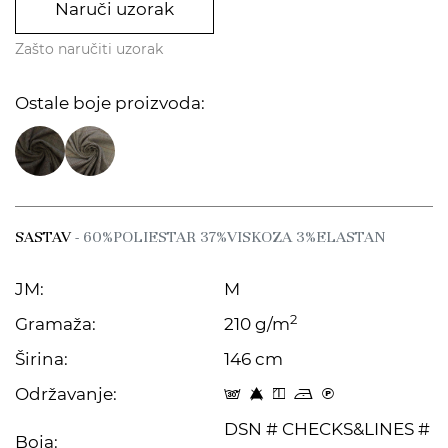
Naruči uzorak
Zašto naručiti uzorak
Ostale boje proizvoda:
SASTAV
- 60%POLIESTAR 37%VISKOZA 3%ELASTAN
JM:
M
2
Gramaža:
210 g/m
Širina:
146 cm
Održavanje:
s 8 y o C
DSN # CHECKS&LINES #
Boja: