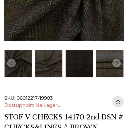
SKU: 06012217-19903
Dostupnost: Na Lageru
STOF V CHECKS 14170 2nd DSN #
CHECKS&LINES # BROWN