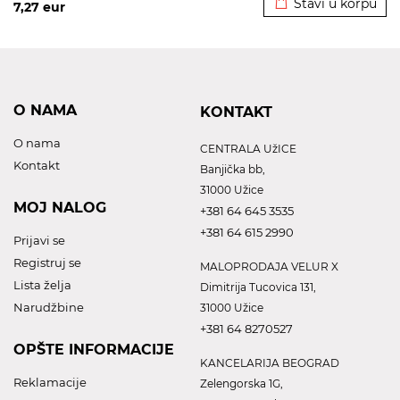
Stavi u korpu
7,27
eur
O NAMA
KONTAKT
O nama
CENTRALA UžICE
Kontakt
Banjička bb,
31000 Užice
MOJ NALOG
+381 64 645 3535
+381 64 615 2990
Prijavi se
Registruj se
MALOPRODAJA VELUR X
Lista želja
Dimitrija Tucovica 131,
Narudžbine
31000 Užice
+381 64 8270527
OPŠTE INFORMACIJE
KANCELARIJA BEOGRAD
Reklamacije
Zelengorska 1G,