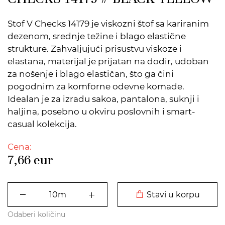
Stof V Checks 14179 je viskozni štof sa kariranim
dezenom, srednje težine i blago elastične
strukture. Zahvaljujući prisustvu viskoze i
elastana, materijal je prijatan na dodir, udoban
za nošenje i blago elastičan, što ga čini
pogodnim za komforne odevne komade.
Idealan je za izradu sakoa, pantalona, suknji i
haljina, posebno u okviru poslovnih i smart-
casual kolekcija.
Cena:
7,66
eur
DODATO U KORPU
Stavi u korpu
Odaberi količinu