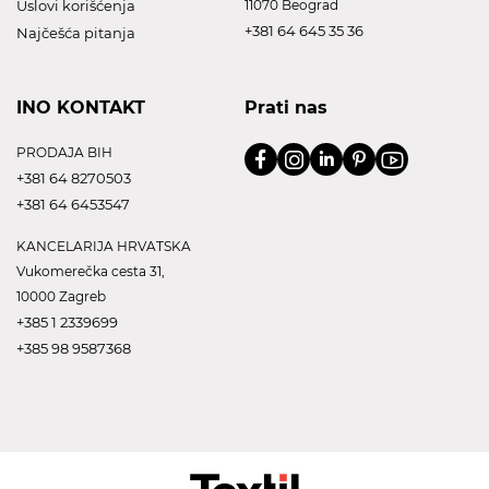
Uslovi korišćenja
11070 Beograd
+381 64 645 35 36
Najčešća pitanja
INO KONTAKT
Prati nas
PRODAJA BIH
+381 64 8270503
+381 64 6453547
KANCELARIJA HRVATSKA
Vukomerečka cesta 31,
10000 Zagreb
+385 1 2339699
+385 98 9587368