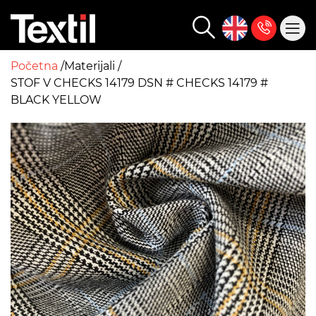
Početna
Materijali
STOF V CHECKS 14179 DSN # CHECKS 14179 #
BLACK YELLOW