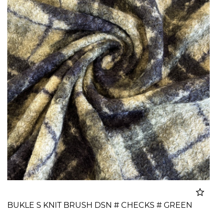
BUKLE S KNIT BRUSH DSN # CHECKS # GREEN