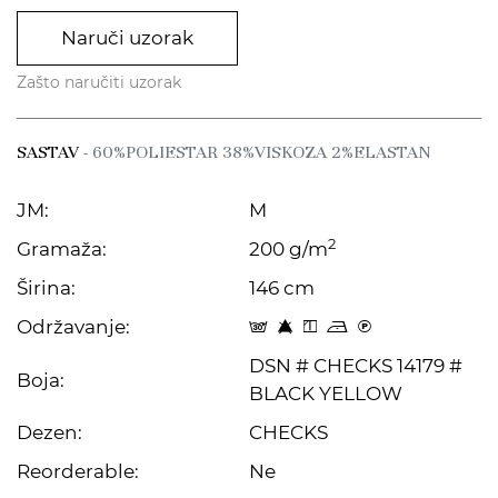
Naruči uzorak
Zašto naručiti uzorak
SASTAV
- 60%POLIESTAR 38%VISKOZA 2%ELASTAN
JM:
M
2
Gramaža:
200 g/m
Širina:
146 cm
Održavanje:
s 8 y o C
DSN # CHECKS 14179 #
Boja:
BLACK YELLOW
Dezen:
CHECKS
Reorderable:
Ne