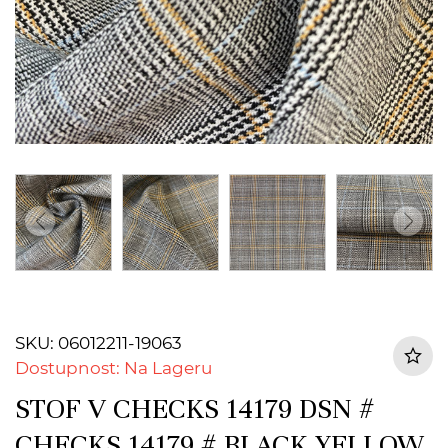
SKU: 06012211-19063
Dostupnost: Na Lageru
STOF V CHECKS 14179 DSN #
CHECKS 14179 # BLACK YELLOW