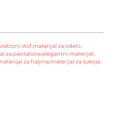
viskozni stof,
materijal za odelo,
al za pantalone,
elegantni materijal,
materijal za haljine,
materijal za suknje,