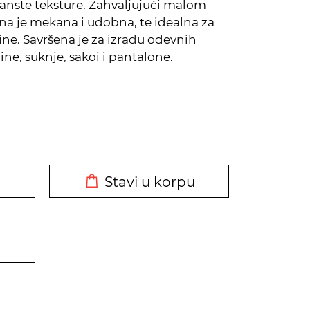
zranste teksture. Zahvaljujući malom
ina je mekana i udobna, te idealna za
ne. Savršena je za izradu odevnih
ne, suknje, sakoi i pantalone.
DODATO U KORPU
Stavi u korpu