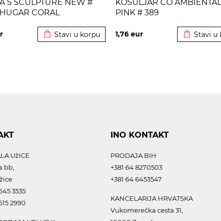
A S SCULPTURE NEW #
KOSULJAR CO AMBIENTA
 SHUGAR CORAL
PINK # 389
Dodato u korpu
Dodato u 
r
1,76
eur
Stavi u korpu
Stavi u
AKT
INO KONTAKT
LA UžICE
PRODAJA BIH
a bb,
+381 64 8270503
žice
+381 64 6453547
645 3535
KANCELARIJA HRVATSKA
615 2990
Vukomerečka cesta 31,