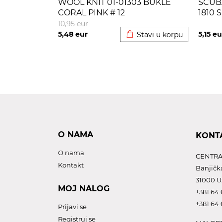
WOOL KNIT 01-01303 BUKLE
SCUB
CORAL PINK # 12
1810
Dodato u korpu
10,95
eur
5,48
eur
5,15
eu
Stavi u korpu
O NAMA
KONT
O nama
CENTRA
Kontakt
Banjičk
31000 U
MOJ NALOG
+381 64 
+381 64 
Prijavi se
Registruj se