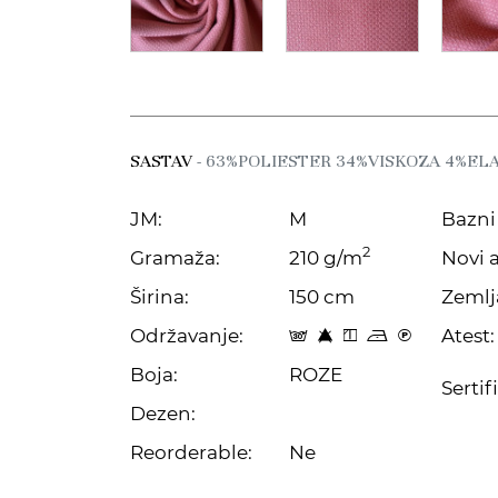
SASTAV
- 63%POLIESTER 34%VISKOZA 4%EL
JM:
M
Bazni 
2
Gramaža:
210 g/m
Novi a
Širina:
150 cm
Zemlj
Održavanje:
Atest:
s 8 y o C
Boja:
ROZE
Sertif
Dezen:
Reorderable:
Ne