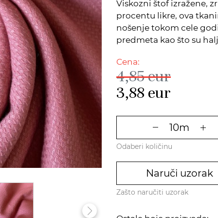
Viskozni štof izražene, 
procentu likre, ova tkan
nošenje tokom cele godi
predmeta kao što su halji
Cena:
4,85
eur
3,88
eur
Odaberi količinu
Naruči uzorak
Zašto naručiti uzorak