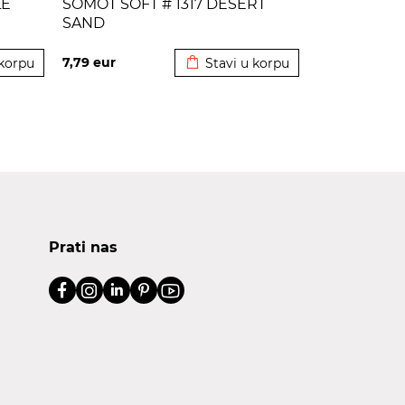
LE
SOMOT SOFT # 1317 DESERT
SAND
korpu
Dodato u korpu
7,79
eur
 korpu
Stavi u korpu
Prati nas