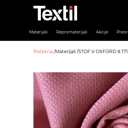
Materijali
Repromaterijali
Akcije
Preor
Početna
Materijali
STOF V OXFORD # 17