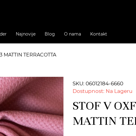
der
Najnovije
Blog
O nama
Kontakt
13 MATTIN TERRACOTTA
SKU: 06012184-6660
Dostupnost: Na Lageru
STOF V OXF
MATTIN T