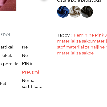
Ostale boje proizvoda:
ASTAN
Tagovi:
Feminine Pink ,
materijal za sako,
materij
artikal:
Ne
stof materijal za haljine,
materijal za sakoe
rtikal:
Ne
a porekla:
KINA
Preuzmi
Nema
ikat:
sertifikata