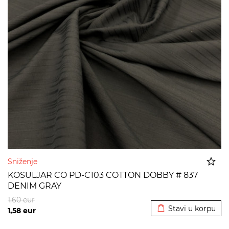
Sniženje
KOSULJAR CO PD-C103 COTTON DOBBY # 837
DENIM GRAY
Dodato u korpu
1,60
eur
Stavi u korpu
1,58
eur