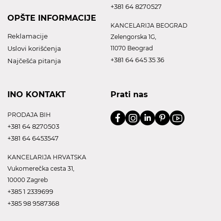
+381 64 8270527
OPŠTE INFORMACIJE
KANCELARIJA BEOGRAD
Reklamacije
Zelengorska 1G,
Uslovi korišćenja
11070 Beograd
+381 64 645 35 36
Najčešća pitanja
INO KONTAKT
Prati nas
PRODAJA BIH
+381 64 8270503
+381 64 6453547
KANCELARIJA HRVATSKA
Vukomerečka cesta 31,
10000 Zagreb
+385 1 2339699
+385 98 9587368