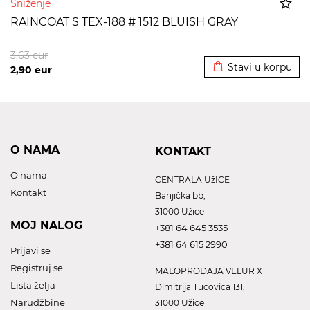
Sniženje
RAINCOAT S TEX-188 # 1512 BLUISH GRAY
Dodato u korpu
3,63
eur
Stavi u korpu
2,90
eur
O NAMA
KONTAKT
O nama
CENTRALA UžICE
Kontakt
Banjička bb,
31000 Užice
MOJ NALOG
+381 64 645 3535
+381 64 615 2990
Prijavi se
Registruj se
MALOPRODAJA VELUR X
Lista želja
Dimitrija Tucovica 131,
Narudžbine
31000 Užice