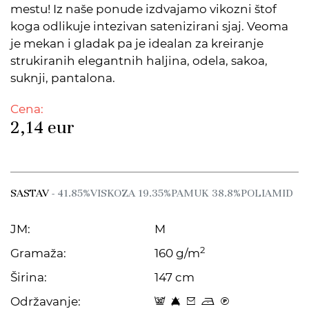
mestu! Iz naše ponude izdvajamo vikozni štof
koga odlikuje intezivan satenizirani sjaj. Veoma
je mekan i gladak pa je idealan za kreiranje
strukiranih elegantnih haljina, odela, sakoa,
suknji, pantalona.
Cena:
2,14
eur
SASTAV
- 41.85%VISKOZA 19.35%PAMUK 38.8%POLIAMID
JM:
M
2
Gramaža:
160 g/m
Širina:
147 cm
Održavanje:
4 8 c o C