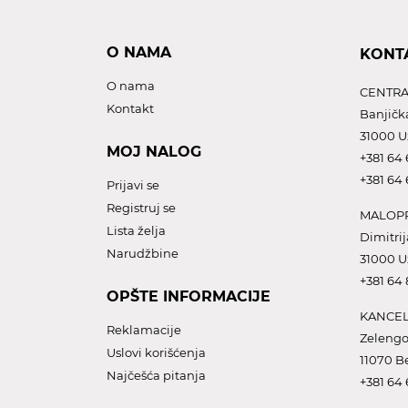
O NAMA
KONT
O nama
CENTRA
Kontakt
Banjičk
31000 U
MOJ NALOG
+381 64 
+381 64 
Prijavi se
Registruj se
MALOPR
Lista želja
Dimitrij
Narudžbine
31000 U
+381 64
OPŠTE INFORMACIJE
KANCEL
Reklamacije
Zelengo
Uslovi korišćenja
11070 B
Najčešća pitanja
+381 64 