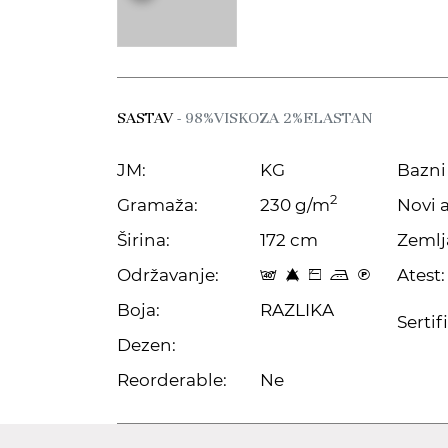
SASTAV
- 98%VISKOZA 2%ELASTAN
JM:
KG
Bazni 
2
Gramaža:
230 g/m
Novi a
Širina:
172 cm
Zemlj
Održavanje:
Atest:
t 8 Z p C
Boja:
RAZLIKA
Sertif
Dezen:
Reorderable:
Ne