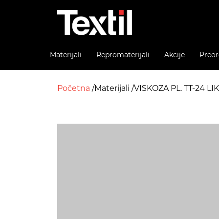
Materijali
Repromaterijali
Akcije
Preor
Početna
Materijali
VISKOZA PL. TT-24 LI