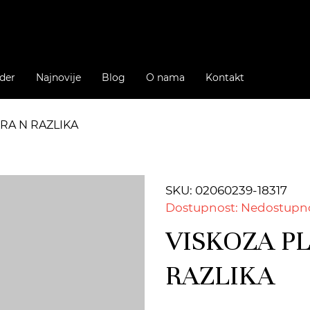
der
Najnovije
Blog
O nama
Kontakt
KRA N RAZLIKA
SKU: 02060239-18317
Dostupnost: Nedostupn
VISKOZA PL
RAZLIKA