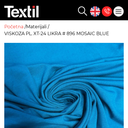
Početna
Materijali
VISKOZA PL. XT-24 LIKRA # 896 MOSAIC BLUE