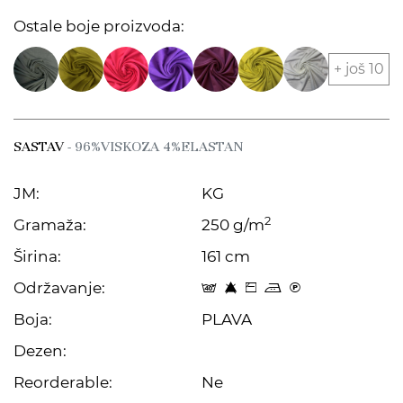
Ostale boje proizvoda:
+ još 10
SASTAV
- 96%VISKOZA 4%ELASTAN
JM:
KG
2
Gramaža:
250 g/m
Širina:
161 cm
Održavanje:
t 8 Z p C
Boja:
PLAVA
Dezen:
Reorderable:
Ne