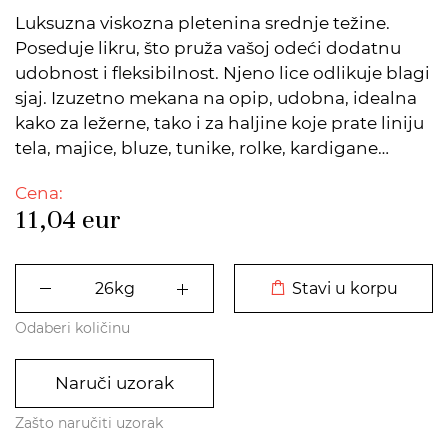
Luksuzna viskozna pletenina srednje težine.
Poseduje likru, što pruža vašoj odeći dodatnu
udobnost i fleksibilnost. Njeno lice odlikuje blagi
sjaj. Izuzetno mekana na opip, udobna, idealna
kako za ležerne, tako i za haljine koje prate liniju
tela, majice, bluze, tunike, rolke, kardigane…
Cena:
11,04
eur
DODATO U KORPU
Stavi u korpu
Odaberi količinu
Naruči uzorak
Zašto naručiti uzorak