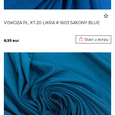
VISKOZA PL. XT-20 LIKRA # 1603 SAXONY BLUE
Dodato u korpu
Stavi u korpu
8,95
eur