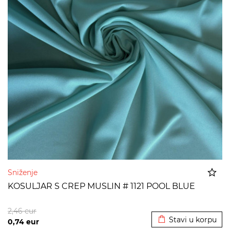
Sniženje
KOSULJAR S CREP MUSLIN # 1121 POOL BLUE
Dodato u korpu
2,46
eur
Stavi u korpu
0,74
eur