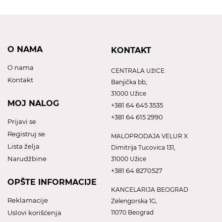
O NAMA
KONTAKT
O nama
CENTRALA UžICE
Kontakt
Banjička bb,
31000 Užice
MOJ NALOG
+381 64 645 3535
+381 64 615 2990
Prijavi se
Registruj se
MALOPRODAJA VELUR X
Lista želja
Dimitrija Tucovica 131,
Narudžbine
31000 Užice
+381 64 8270527
OPŠTE INFORMACIJE
KANCELARIJA BEOGRAD
Reklamacije
Zelengorska 1G,
Uslovi korišćenja
11070 Beograd