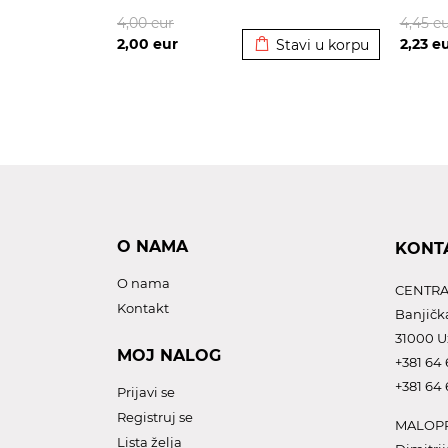
Dodato u korpu
4,00
eur
4,45
eu
2,00
eur
2,23
e
Stavi u korpu
O NAMA
KONT
O nama
CENTRA
Kontakt
Banjičk
31000 U
MOJ NALOG
+381 64 
+381 64 
Prijavi se
Registruj se
MALOPR
Lista želja