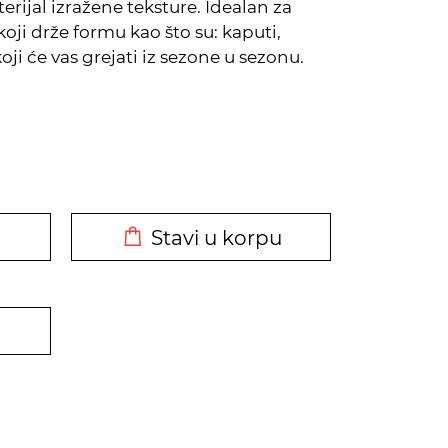
rijal izražene teksture. Idealan za
ji drže formu kao što su: kaputi,
oji će vas grejati iz sezone u sezonu.
DODATO U KORPU
Stavi u korpu