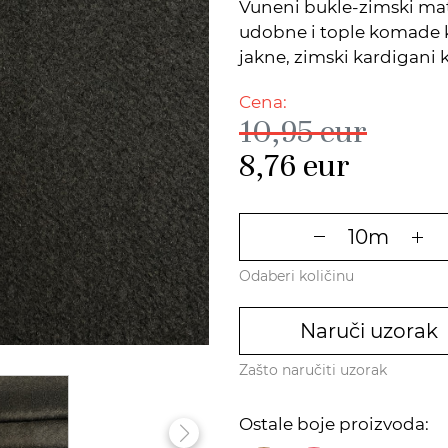
Vuneni bukle-zimski mate
udobne i tople komade ko
jakne, zimski kardigani k
Cena:
10,95
eur
8,76
eur
Odaberi količinu
Naruči uzorak
Zašto naručiti uzorak
Ostale boje proizvoda: