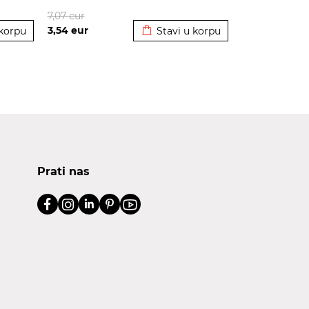
korpu
Dodato u korpu
7,07
eur
3,54
eur
 korpu
Stavi u korpu
Prati nas