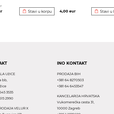
Dodato u korpu
Dodato u 
r
ur
4,00
eur
Stavi u korpu
Stavi u
AKT
INO KONTAKT
LA UžICE
PRODAJA BIH
a bb,
+381 64 8270503
žice
+381 64 6453547
645 3535
KANCELARIJA HRVATSKA
615 2990
Vukomerečka cesta 31,
ODAJA VELUR X
10000 Zagreb