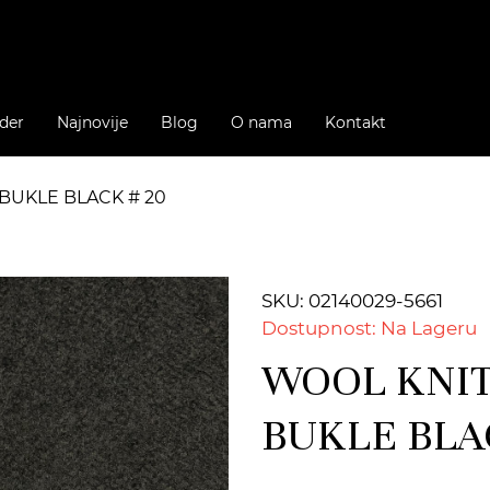
der
Najnovije
Blog
O nama
Kontakt
 BUKLE BLACK # 20
SKU: 02140029-5661
Dostupnost: Na Lageru
WOOL KNIT 
BUKLE BLA