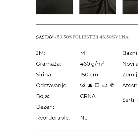
SASTAV
- 53.50%POLIESTER 46.50%VUNA
JM:
M
Bazni 
2
Gramaža:
460 g/m
Novi a
Širina:
150 cm
Zemlj
Održavanje:
Atest:
x 8 b o C
Boja:
CRNA
Sertif
Dezen:
Reorderable:
Ne