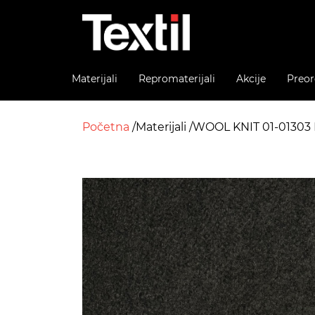
Materijali
Repromaterijali
Akcije
Preor
Početna
Materijali
WOOL KNIT 01-01303