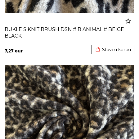
BUKLE S KNIT BRUSH DSN # B ANIMAL # BEIGE
BLACK
Dodato u korpu
Stavi u korpu
7,27
eur