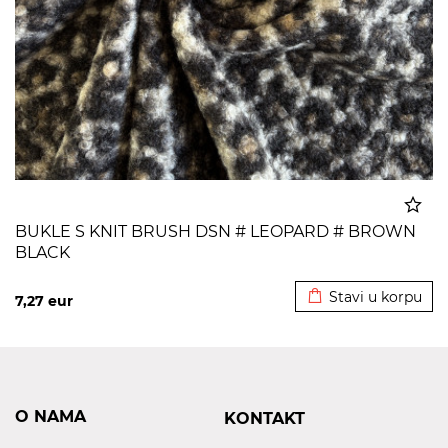
BUKLE S KNIT BRUSH DSN # LEOPARD # BROWN
BLACK
Dodato u korpu
Stavi u korpu
7,27
eur
O NAMA
KONTAKT