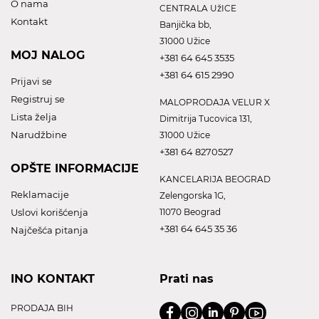
O nama
CENTRALA UžICE
Kontakt
Banjička bb,
31000 Užice
MOJ NALOG
+381 64 645 3535
+381 64 615 2990
Prijavi se
Registruj se
MALOPRODAJA VELUR X
Lista želja
Dimitrija Tucovica 131,
Narudžbine
31000 Užice
+381 64 8270527
OPŠTE INFORMACIJE
KANCELARIJA BEOGRAD
Reklamacije
Zelengorska 1G,
Uslovi korišćenja
11070 Beograd
+381 64 645 35 36
Najčešća pitanja
INO KONTAKT
Prati nas
PRODAJA BIH