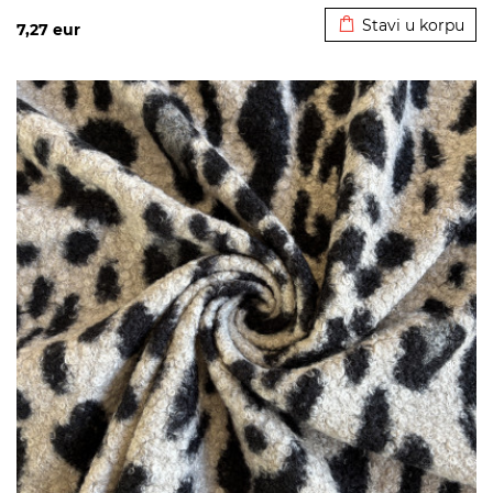
Stavi u korpu
7,27
eur