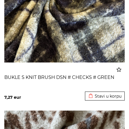
BUKLE S KNIT BRUSH DSN # CHECKS # GREEN
Dodato u korpu
Stavi u korpu
7,27
eur