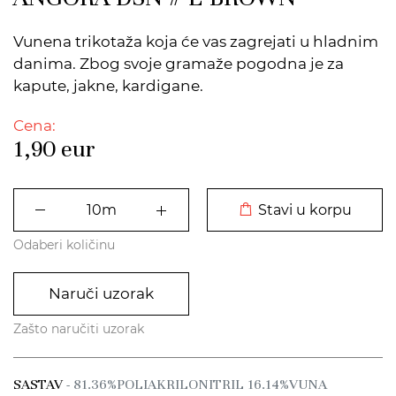
Vunena trikotaža koja će vas zagrejati u hladnim
danima. Zbog svoje gramaže pogodna je za
kapute, jakne, kardigane.
Cena:
1,90
eur
DODATO U KORPU
Stavi u korpu
Odaberi količinu
Naruči uzorak
Zašto naručiti uzorak
SASTAV
- 81.36%POLIAKRILONITRIL 16.14%VUNA