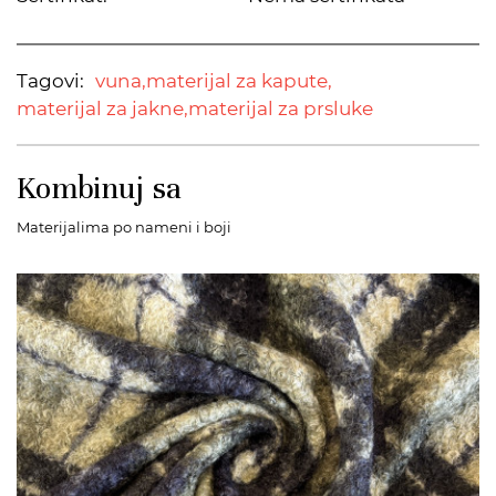
Tagovi:
vuna,
materijal za kapute,
materijal za jakne,
materijal za prsluke
Kombinuj sa
Materijalima po nameni i boji