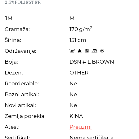
2.5%POLIESTER
JM:
M
2
Gramaža:
170 g/m
Širina:
151 cm
Održavanje:
s 8 H o C
Boja:
DSN # L BROWN
Dezen:
OTHER
Reorderable:
Ne
Bazni artikal:
Ne
Novi artikal:
Ne
Zemlja porekla:
KINA
Atest:
Preuzmi
Sertifikat:
Nema sertifikata