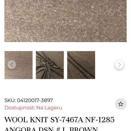
SKU: 04120017-3897
Dostupnost: Na Lageru
WOOL KNIT SY-7467A NF-1285
ANGORA DSN # L BROWN