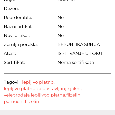
Dezen:
Reorderable:
Ne
Bazni artikal:
Ne
Novi artikal:
Ne
Zemlja porekla:
REPUBLIKA SRBIJA
Atest:
ISPITIVANJE U TOKU
Sertifikat:
Nema sertifikata
Tagovi:
lepljivo platno,
lepljivo platno za postavljanje jakni,
veleprodaja lepljivog platna,
flizelin,
pamučni flizelin