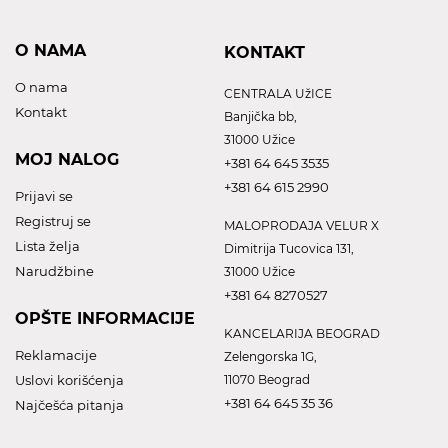
O NAMA
KONTAKT
O nama
CENTRALA UžICE
Kontakt
Banjička bb,
31000 Užice
MOJ NALOG
+381 64 645 3535
+381 64 615 2990
Prijavi se
Registruj se
MALOPRODAJA VELUR X
Lista želja
Dimitrija Tucovica 131,
Narudžbine
31000 Užice
+381 64 8270527
OPŠTE INFORMACIJE
KANCELARIJA BEOGRAD
Reklamacije
Zelengorska 1G,
Uslovi korišćenja
11070 Beograd
+381 64 645 35 36
Najčešća pitanja