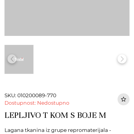
SKU: 010200089-770
Dostupnost: Nedostupno
LEPLJIVO T KOM S BOJE M
Lagana tkanina iz grupe repromaterijala -