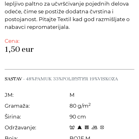
lepljivo paltno za učvršćivanje pojednih delova
odeće, čime se postiže dodatna čvrstina i
postojanost. Pitajte Textil kad god razmišljate o
nabavci repromaterijala.
Cena:
1,50
eur
SASTAV
- 48%PAMUK 33%POLIESTER 19%VISKOZA
JM:
M
2
Gramaža:
80 g/m
Širina:
90 cm
Održavanje:
x 8 H m E
Boja:
BOJE M