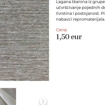
Lagana tkanina iz grupe 
učvršćivanje pojednih d
čvrstina i postojanost. P
nabavci repromaterijala
Cena:
1,50
eur