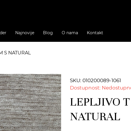
der
Najnovije
Blog
O nama
Kontakt
OM S NATURAL
SKU: 010200089-1061
Dostupnost: Nedostupn
LEPLJIVO T
NATURAL