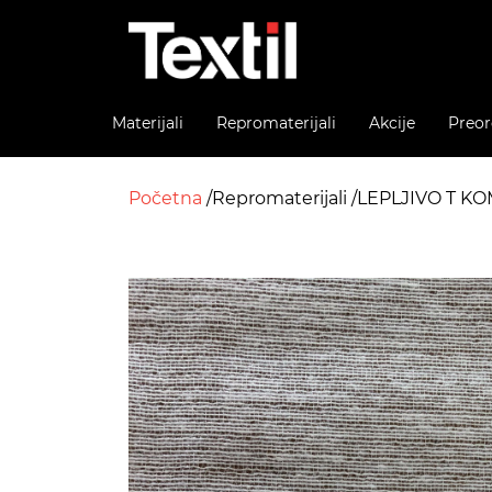
Materijali
Repromaterijali
Akcije
Preor
Početna
Repromaterijali
LEPLJIVO T K