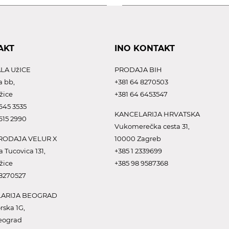
AKT
INO KONTAKT
LA UžICE
PRODAJA BIH
a bb,
+381 64 8270503
žice
+381 64 6453547
645 3535
KANCELARIJA HRVATSKA
615 2990
Vukomerečka cesta 31,
ODAJA VELUR X
10000 Zagreb
a Tucovica 131,
+385 1 2339699
žice
+385 98 9587368
 8270527
ARIJA BEOGRAD
rska 1G,
eograd