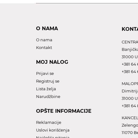
O NAMA
KONT
O nama
CENTRA
Kontakt
Banjičk
31000 U
MOJ NALOG
+381 64 
+381 64 
Prijavi se
Registruj se
MALOPR
Lista želja
Dimitrij
Narudžbine
31000 U
+381 64
OPŠTE INFORMACIJE
KANCEL
Reklamacije
Zelengo
Uslovi korišćenja
11070 B
Najčešća pitanja