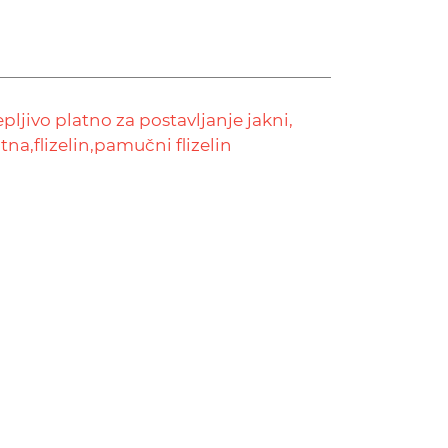
epljivo platno za postavljanje jakni,
atna,
flizelin,
pamučni flizelin