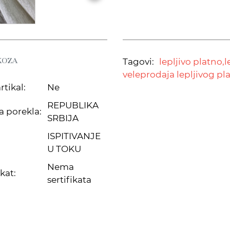
KOZA
Tagovi:
lepljivo platno,
l
veleprodaja lepljivog pl
rtikal:
Ne
REPUBLIKA
a porekla:
SRBIJA
ISPITIVANJE
U TOKU
Nema
ikat:
sertifikata