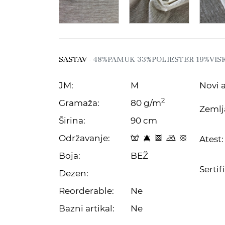
SASTAV
- 48%PAMUK 33%POLIESTER 19%VIS
JM:
M
Novi a
2
Gramaža:
80 g/m
Zemlj
Širina:
90 cm
Održavanje:
Atest:
x 8 H m E
Boja:
BEŽ
Sertif
Dezen:
Reorderable:
Ne
Bazni artikal:
Ne