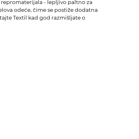
repromaterijala - lepljivo paltno za
elova odeće, čime se postiže dodatna
itajte Textil kad god razmišljate o
.