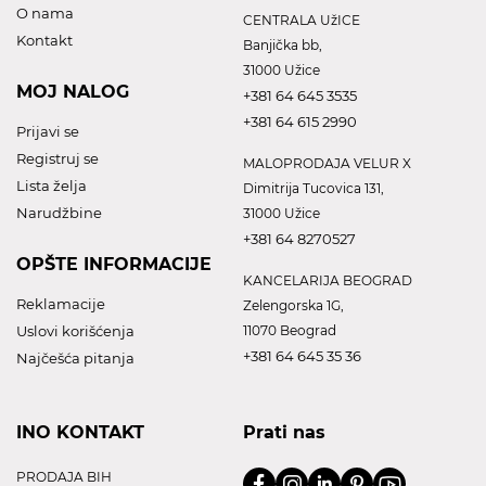
O nama
CENTRALA UžICE
Kontakt
Banjička bb,
31000 Užice
MOJ NALOG
+381 64 645 3535
+381 64 615 2990
Prijavi se
Registruj se
MALOPRODAJA VELUR X
Lista želja
Dimitrija Tucovica 131,
Narudžbine
31000 Užice
+381 64 8270527
OPŠTE INFORMACIJE
KANCELARIJA BEOGRAD
Reklamacije
Zelengorska 1G,
Uslovi korišćenja
11070 Beograd
+381 64 645 35 36
Najčešća pitanja
INO KONTAKT
Prati nas
PRODAJA BIH