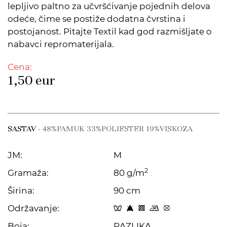
lepljivo paltno za učvršćivanje pojednih delova
odeće, čime se postiže dodatna čvrstina i
postojanost. Pitajte Textil kad god razmišljate o
nabavci repromaterijala.
Cena:
1,50
eur
SASTAV
- 48%PAMUK 33%POLIESTER 19%VISKOZA
JM:
M
2
Gramaža:
80 g/m
Širina:
90 cm
Održavanje:
x 8 H m E
Boja:
RAZLIKA